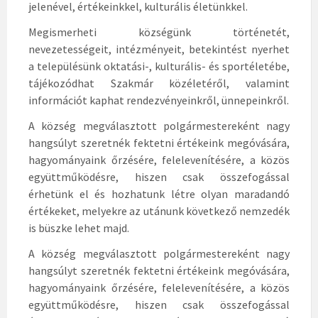
jelenével, értékeinkkel, kulturális életünkkel.
Megismerheti községünk történetét,
nevezetességeit, intézményeit, betekintést nyerhet
a településünk oktatási-, kulturális- és sportéletébe,
tájékozódhat Szakmár közéletéről, valamint
információt kaphat rendezvényeinkről, ünnepeinkről.
A község megválasztott polgármestereként nagy
hangsúlyt szeretnék fektetni értékeink megóvására,
hagyományaink őrzésére, felelevenítésére, a közös
együttműködésre, hiszen csak összefogással
érhetünk el és hozhatunk létre olyan maradandó
értékeket, melyekre az utánunk következő nemzedék
is büszke lehet majd.
A község megválasztott polgármestereként nagy
hangsúlyt szeretnék fektetni értékeink megóvására,
hagyományaink őrzésére, felelevenítésére, a közös
együttműködésre, hiszen csak összefogással