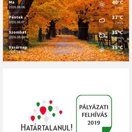
40°C
Ma
2026.08.06.
3 m/s
37°C
Péntek
2026.08.07.
7 m/s
35°C
Szombat
2026.08.08.
4 m/s
35°C
Vasárnap
2026.08.09.
3 m/s