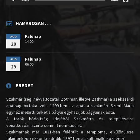
HAMAROSAN . . .
Falunap
AUG
14:00
28
Falunap
AUG
06:00
29
EREDET
Szakmár (régi névváltozatai: Zothmar, illetve Zathmar) a szekszárdi
apátság birtoka volt. 1299-ben az apát a szakmári Szent Mária
egyház melletti telket a bátyai egyházi jobbágyainak adta.
A török hódoltság idejéből Szakmárra és településeire
vonatkozóan szinte semmit nem tudunk.
Szakmárnak már 1831-ben felépült a temploma, elkülönülése
tulajdonképp ekkor kezdődik. 1897-ben alakult önálló községgé.