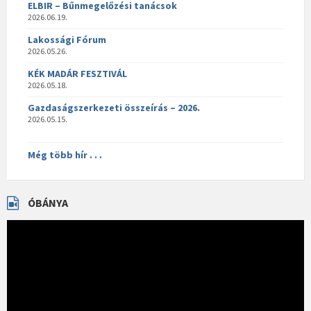
ELBIR – Bűnmegelőzési tanácsok
2026.06.19.
Lakossági Fórum
2026.05.26.
KÉK MADÁR FESZTIVÁL
2026.05.18.
Gazdaságszerkezeti összeírás – 2026.
2026.05.15.
Még több hír . . .
ÓBÁNYA
Videólejátszó