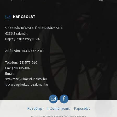
KAPCSOLAT
SZAKMÁR KÖZSÉG ÖNKORMÁNYZATA
6336 Szakmár,
Bajcsy Zsilinszky u. 24.
Adószám: 15337472-2-03
Telefon: (78) 575-010
Fax: (78) 475-002
Email:
szakmar(kukac)dunaktv.hu
titkarsag(kukac)szakmar.hu
Email
Facebook
Kezdőlap
Intézményeink
Kapcsolat
© 2026 Szakmár Község Önkormányzata