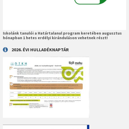
Iskolánk tanulói a Határtalanul program keretében augusztus
hónapban 1 hetes erdélyi kiránduláson vehetnek részt!
2026. ÉVI HULLADÉKNAPTÁR