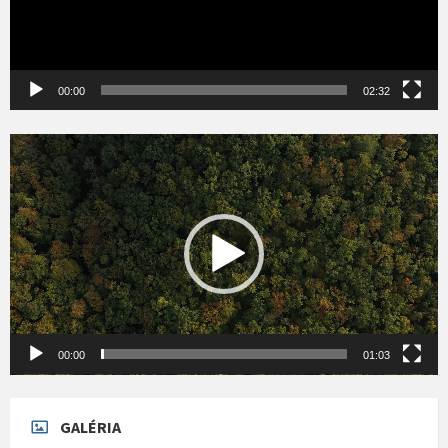
00:00
02:32
Videólejátszó
00:00
01:03
GALÉRIA