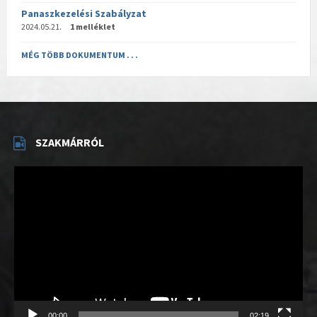
Panaszkezelési Szabályzat
2024.05.21.
1 melléklet
MÉG TÖBB DOKUMENTUM . . .
SZAKMÁRRÓL
Videólejátszó
00:00
02:19