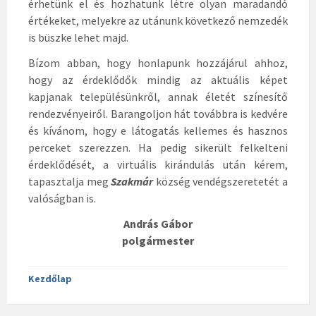
érhetünk el és hozhatunk létre olyan maradandó
értékeket, melyekre az utánunk következő nemzedék
is büszke lehet majd.
Bízom abban, hogy honlapunk hozzájárul ahhoz,
hogy az érdeklődők mindig az aktuális képet
kapjanak településünkről, annak életét színesítő
rendezvényeiről. Barangoljon hát továbbra is kedvére
és kívánom, hogy e látogatás kellemes és hasznos
perceket szerezzen. Ha pedig sikerült felkelteni
érdeklődését, a virtuális kirándulás után kérem,
tapasztalja meg
Szakmár
község vendégszeretetét a
valóságban is.
András Gábor
polgármester
Kezdőlap