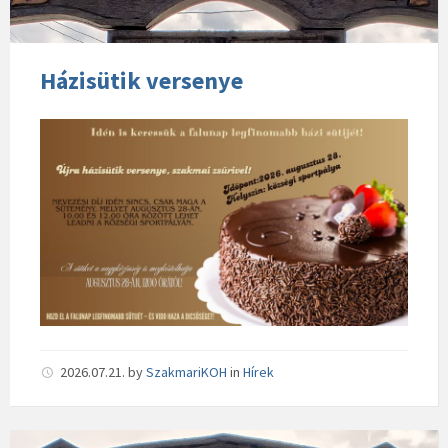
Házisütik versenye
2026.07.21.
by
SzakmariKOH
in
Hírek