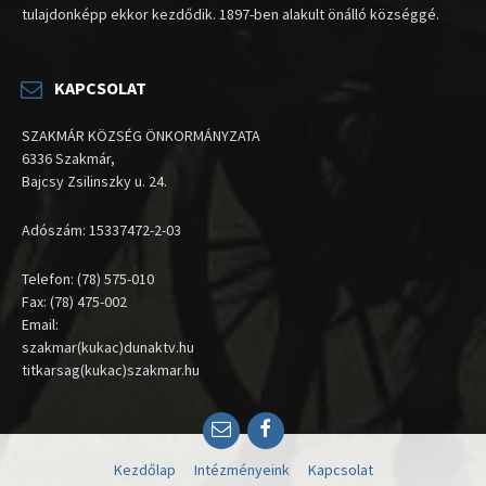
tulajdonképp ekkor kezdődik. 1897-ben alakult önálló községgé.
KAPCSOLAT
SZAKMÁR KÖZSÉG ÖNKORMÁNYZATA
6336 Szakmár,
Bajcsy Zsilinszky u. 24.
Adószám: 15337472-2-03
Telefon: (78) 575-010
Fax: (78) 475-002
Email:
szakmar(kukac)dunaktv.hu
titkarsag(kukac)szakmar.hu
Email
Facebook
Kezdőlap
Intézményeink
Kapcsolat