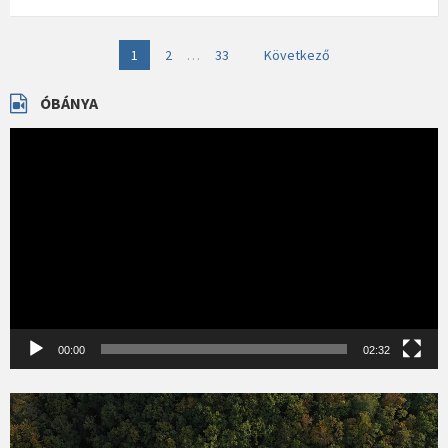
Bejegyzések
1
2
…
33
Következő
lapozása
ÓBÁNYA
Videólejátszó
00:00
02:32
Videólejátszó