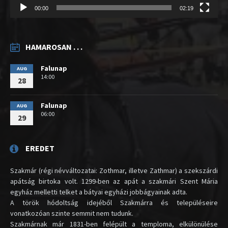
00:00
02:19
HAMAROSAN . . .
Falunap
AUG
14:00
28
Falunap
AUG
06:00
29
EREDET
Szakmár (régi névváltozatai: Zothmar, illetve Zathmar) a szekszárdi
apátság birtoka volt. 1299-ben az apát a szakmári Szent Mária
egyház melletti telket a bátyai egyházi jobbágyainak adta.
A török hódoltság idejéből Szakmárra és településeire
vonatkozóan szinte semmit nem tudunk.
Szakmárnak már 1831-ben felépült a temploma, elkülönülése