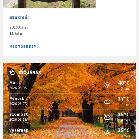
Szakmár
2019.03.23.
11 kép
MÉG TÖBB KÉP . . .
IDŐJÁRÁS
40°C
Ma
2026.08.06.
3 m/s
37°C
Péntek
2026.08.07.
7 m/s
35°C
Szombat
2026.08.08.
4 m/s
35°C
Vasárnap
2026.08.09.
3 m/s