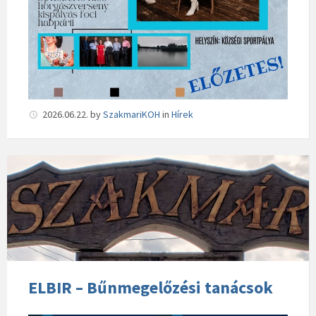
2026.06.22.
by
SzakmariKOH
in
Hírek
ELBIR – Bűnmegelőzési tanácsok