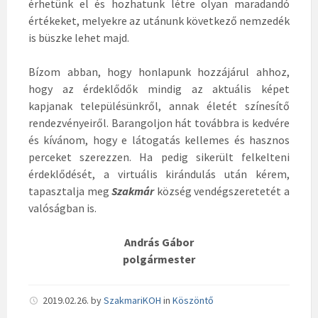
érhetünk el és hozhatunk létre olyan maradandó
értékeket, melyekre az utánunk következő nemzedék
is büszke lehet majd.
Bízom abban, hogy honlapunk hozzájárul ahhoz,
hogy az érdeklődők mindig az aktuális képet
kapjanak településünkről, annak életét színesítő
rendezvényeiről. Barangoljon hát továbbra is kedvére
és kívánom, hogy e látogatás kellemes és hasznos
perceket szerezzen. Ha pedig sikerült felkelteni
érdeklődését, a virtuális kirándulás után kérem,
tapasztalja meg
Szakmár
község vendégszeretetét a
valóságban is.
András Gábor
polgármester
2019.02.26.
by
SzakmariKOH
in
Köszöntő