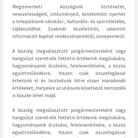
Megismerheti községünk történetét,
nevezetességeit, intézményeit, betekintést nyerhet
a településünk oktatási-, kulturális- és sportéletébe,
tájékozódhat Szakmár közéletéről, valamint
információt kaphat rendezvényeinkről, ünnepeinkről.
A község megválasztott polgármestereként nagy
hangsúlyt szeretnék fektetni értékeink megóvására,
hagyományaink őrzésére, felelevenítésére, a közös
együttműködésre, hiszen csak összefogással
érhetünk el és hozhatunk létre olyan maradandó
értékeket, melyekre az utánunk következő nemzedék
is büszke lehet majd.
A község megválasztott polgármestereként nagy
hangsúlyt szeretnék fektetni értékeink megóvására,
hagyományaink őrzésére, felelevenítésére, a közös
együttműködésre, hiszen csak összefogással