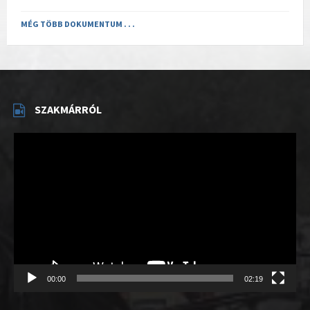
MÉG TÖBB DOKUMENTUM . . .
SZAKMÁRRÓL
Videólejátszó
00:00
02:19