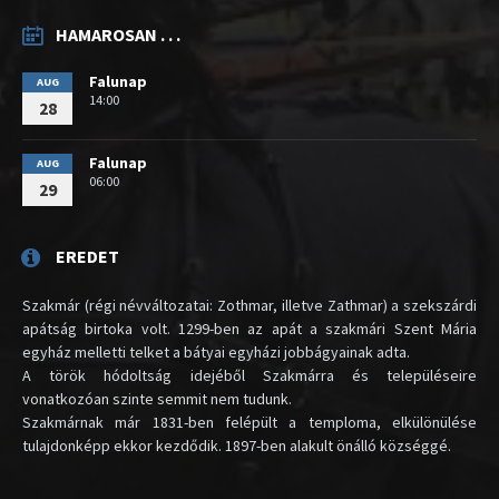
HAMAROSAN . . .
Falunap
AUG
14:00
28
Falunap
AUG
06:00
29
EREDET
Szakmár (régi névváltozatai: Zothmar, illetve Zathmar) a szekszárdi
apátság birtoka volt. 1299-ben az apát a szakmári Szent Mária
egyház melletti telket a bátyai egyházi jobbágyainak adta.
A török hódoltság idejéből Szakmárra és településeire
vonatkozóan szinte semmit nem tudunk.
Szakmárnak már 1831-ben felépült a temploma, elkülönülése
tulajdonképp ekkor kezdődik. 1897-ben alakult önálló községgé.