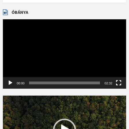
ÓBÁNYA
Videólejátszó
00:00
02:32
Videólejátszó