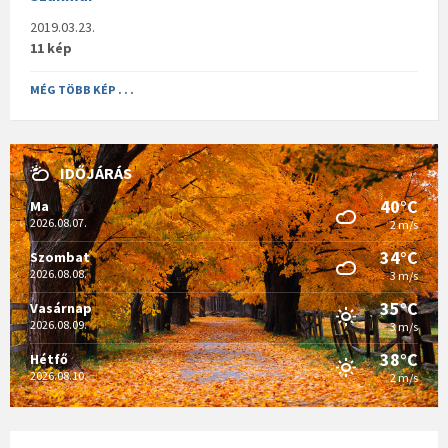
2019.03.23.
11 kép
MÉG TÖBB KÉP . . .
IDŐJÁRÁS
40°C
Ma
2026.08.07.
2 m/s
34°C
Szombat
2026.08.08.
3 m/s
35°C
Vasárnap
2026.08.09.
3 m/s
38°C
Hétfő
2026.08.10.
2 m/s