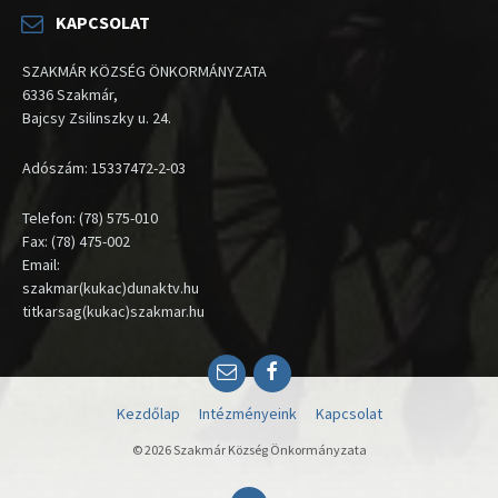
KAPCSOLAT
SZAKMÁR KÖZSÉG ÖNKORMÁNYZATA
6336 Szakmár,
Bajcsy Zsilinszky u. 24.
Adószám: 15337472-2-03
Telefon: (78) 575-010
Fax: (78) 475-002
Email:
szakmar(kukac)dunaktv.hu
titkarsag(kukac)szakmar.hu
Email
Facebook
Kezdőlap
Intézményeink
Kapcsolat
© 2026 Szakmár Község Önkormányzata