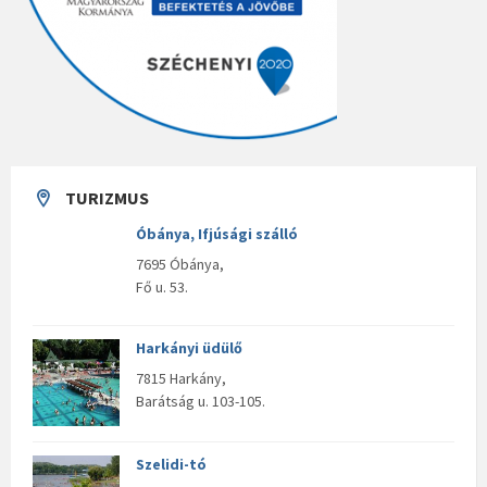
TURIZMUS
Óbánya, Ifjúsági szálló
7695 Óbánya,
Fő u. 53.
Harkányi üdülő
7815 Harkány,
Barátság u. 103-105.
Szelidi-tó