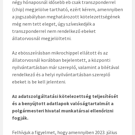
négy hónaposnál idősebb eb csak transzponderrel
(chip) megjelölve tartható, ezért kérem, amennyiben
a jogszabályban meghatározott kötelezettségének
még nem tett eleget, úgy szíveskedjék a
transzponderrel nem rendelkező ebeket
állatorvosnál megjelöltetni.
Az ebösszeírásban mikrochippel ellátott és az
állatorvosnál korábban bejelentett, a központi
nyilvántartásban már szereplő, valamint a bilétával
rendelkező és a helyi nyilvántartásban szereplő
ebeket is be kell jelenteni.
Az adatszolgáltatási kötelezettség teljesítését
és a benyújtott adatlapok valóságtartalmát a
polgármesteri hivatal munkatársai ellenőrizni
fogják.
Felhívjuk a figyelmet, hogy amennyiben 2023. július