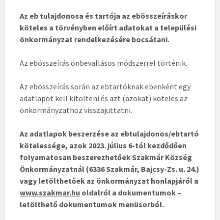
Az eb tulajdonosa és tartója az ebösszeíráskor
köteles a törvényben előírt adatokat a települési
önkormányzat rendelkezésére bocsátani.
Az ebösszeírás önbevallásos módszerrel történik.
Az ebösszeírás során az ebtartóknak ebenként egy
adatlapot kell kitölteni és azt (azokat) köteles az
önkormányzathoz visszajuttatni.
Az adatlapok beszerzése az ebtulajdonos/ebtartó
kötelessége, azok 2023. július 6-tól kezdődően
folyamatosan beszerezhetőek Szakmár Község
Önkormányzatnál (6336 Szakmár, Bajcsy-Zs. u. 24.)
vagy letölthetőek az önkormányzat honlapjáról a
www.szakmar.hu
oldalról a dokumentumok –
letölthető dokumentumok menüsorból.