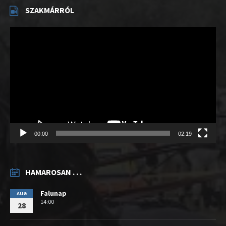
SZAKMÁRRÓL
Videólejátszó
00:00
02:19
HAMAROSAN . . .
Falunap
AUG
14:00
28