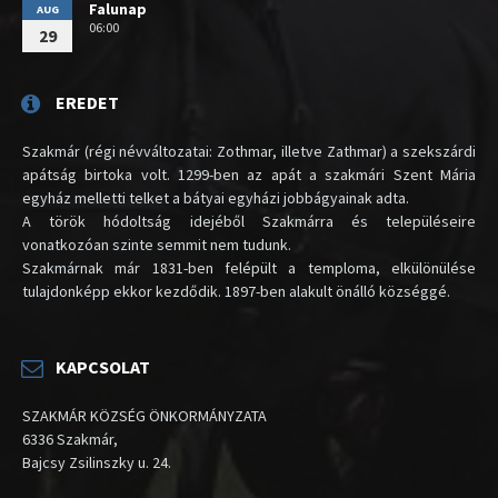
Falunap
AUG
06:00
29
EREDET
Szakmár (régi névváltozatai: Zothmar, illetve Zathmar) a szekszárdi
apátság birtoka volt. 1299-ben az apát a szakmári Szent Mária
egyház melletti telket a bátyai egyházi jobbágyainak adta.
A török hódoltság idejéből Szakmárra és településeire
vonatkozóan szinte semmit nem tudunk.
Szakmárnak már 1831-ben felépült a temploma, elkülönülése
tulajdonképp ekkor kezdődik. 1897-ben alakult önálló községgé.
KAPCSOLAT
SZAKMÁR KÖZSÉG ÖNKORMÁNYZATA
6336 Szakmár,
Bajcsy Zsilinszky u. 24.