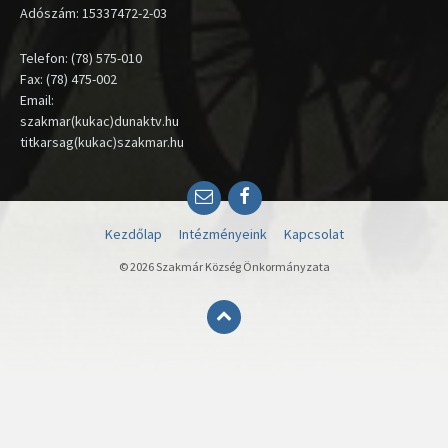
Adószám: 15337472-2-03
Telefon: (78) 575-010
Fax: (78) 475-002
Email:
szakmar(kukac)dunaktv.hu
titkarsag(kukac)szakmar.hu
Email
Facebook
Kezdőlap
Intézményeink
Kapcsolat
© 2026 Szakmár Község Önkormányzata