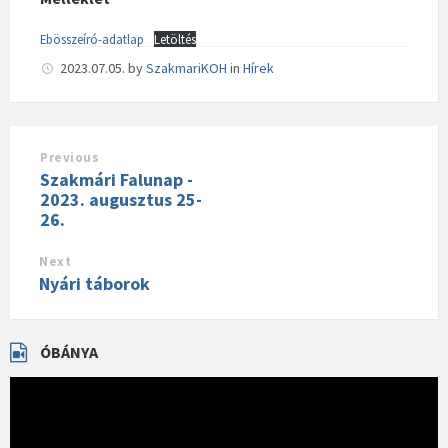
Ebösszeíró-adatlap
Letöltés
2023.07.05.
by
SzakmariKOH
in
Hírek
Previous
Szakmári Falunap -
2023. augusztus 25-
26.
Next
Nyári táborok
ÓBÁNYA
Videólejátszó