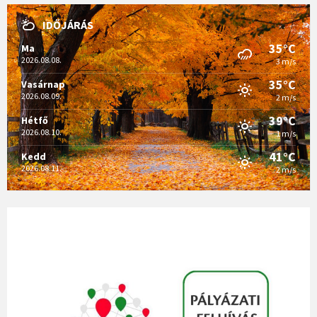
IDŐJÁRÁS
35°C
Ma
2026.08.08.
3 m/s
35°C
Vasárnap
2026.08.09.
2 m/s
39°C
Hétfő
2026.08.10.
1 m/s
41°C
Kedd
2026.08.11.
2 m/s