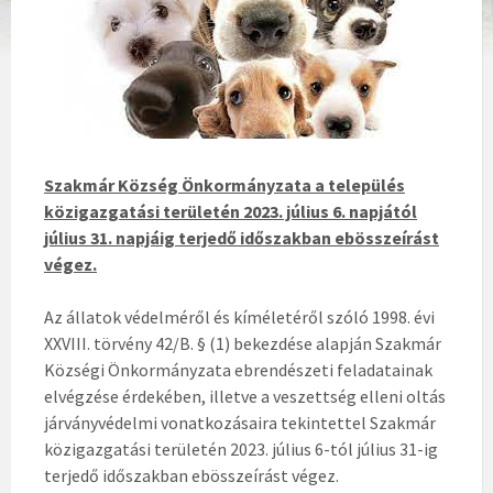
Szakmár Község Önkormányzata a település
közigazgatási területén 2023. július 6. napjától
július 31. napjáig terjedő időszakban ebösszeírást
végez.
Az állatok védelméről és kíméletéről szóló 1998. évi
XXVIII. törvény 42/B. § (1) bekezdése alapján Szakmár
Községi Önkormányzata ebrendészeti feladatainak
elvégzése érdekében, illetve a veszettség elleni oltás
járványvédelmi vonatkozásaira tekintettel Szakmár
közigazgatási területén 2023. július 6-tól július 31-ig
terjedő időszakban ebösszeírást végez.