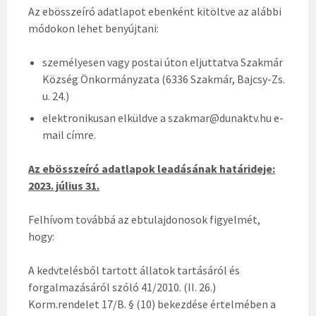
Az ebösszeíró adatlapot ebenként kitöltve az alábbi
módokon lehet benyújtani:
személyesen vagy postai úton eljuttatva Szakmár
Község Önkormányzata (6336 Szakmár, Bajcsy-Zs.
u. 24.)
elektronikusan elküldve a szakmar@dunaktv.hu e-
mail címre.
Az ebösszeíró adatlapok leadásának határideje:
2023. július 31.
Felhívom továbbá az ebtulajdonosok figyelmét,
hogy:
A kedvtelésből tartott állatok tartásáról és
forgalmazásáról szóló 41/2010. (II. 26.)
Korm.rendelet 17/B. § (10) bekezdése értelmében a