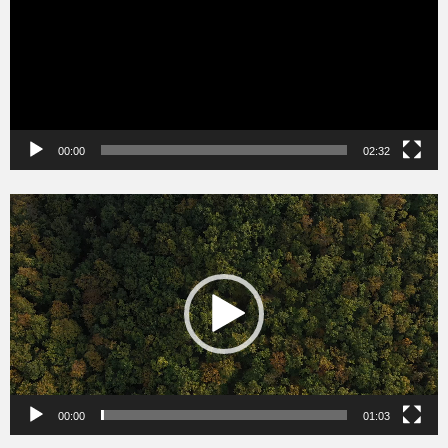
00:00
02:32
Videólejátszó
00:00
01:03