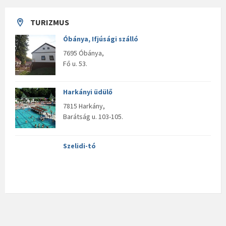
TURIZMUS
Óbánya, Ifjúsági szálló
7695 Óbánya,
Fő u. 53.
Harkányi üdülő
7815 Harkány,
Barátság u. 103-105.
Szelidi-tó