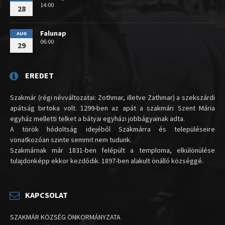
14:00
28
Falunap
AUG
06:00
29
EREDET
Szakmár (régi névváltozatai: Zothmar, illetve Zathmar) a szekszárdi
apátság birtoka volt. 1299-ben az apát a szakmári Szent Mária
egyház melletti telket a bátyai egyházi jobbágyainak adta.
A török hódoltság idejéből Szakmárra és településeire
vonatkozóan szinte semmit nem tudunk.
Szakmárnak már 1831-ben felépült a temploma, elkülönülése
tulajdonképp ekkor kezdődik. 1897-ben alakult önálló községgé.
KAPCSOLAT
SZAKMÁR KÖZSÉG ÖNKORMÁNYZATA