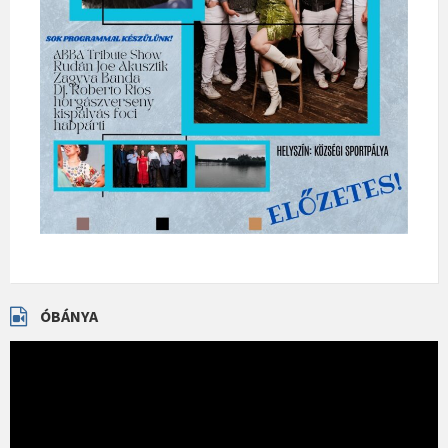
ÓBÁNYA
Videólejátszó