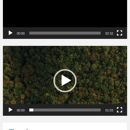
00:00
02:32
Videólejátszó
00:00
01:03