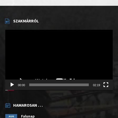
SZAKMÁRRÓL
Videólejátszó
00:00
02:19
HAMAROSAN . . .
Falunap
AUG