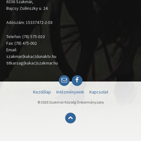
6336 Szakmár,
Bajcsy Zsilinszky u. 24.
Adószám: 15337472-2-03
Telefon: (78) 575-010
Fax: (78) 475-002
Email:
szakmar(kukac)dunaktv.hu
titkarsag(kukac)szakmar.hu
Email
Facebook
Kezdőlap
Intézményeink
Kapcsolat
© 2026 Szakmár Község Önkormányzata