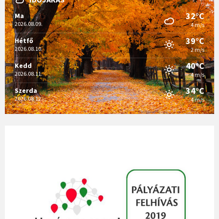
32°C
Ma
2026.08.09.
4 m/s
39°C
Hétfő
2026.08.10.
2 m/s
40°C
Kedd
2026.08.11.
4 m/s
34°C
Szerda
2026.08.12.
4 m/s