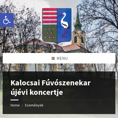
Skip
Skip
Skip
to
to
to
content
left
footer
Eszköztár megnyitása
sidebar
MENU
Kalocsai Fúvószenekar
újévi koncertje
Home
Események
/