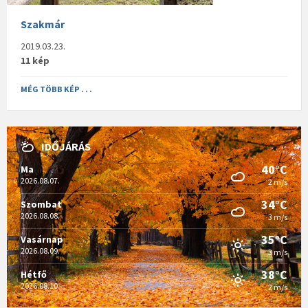
Szakmár
2019.03.23.
11 kép
MÉG TÖBB KÉP . . .
IDŐJÁRÁS
40°C
Ma
2026.08.07.
2 m/s
34°C
Szombat
2026.08.08.
3 m/s
35°C
Vasárnap
2026.08.09.
3 m/s
38°C
Hétfő
2026.08.10.
2 m/s