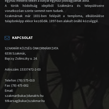
egyház melletti telket a bátyai egyházi jobbágyainak adta.
A török hódoltság idejéből Szakmárra és településeire
vonatkozóan szinte semmit nem tudunk.
Szakmárnak már 1831-ben felépült a temploma, elkülönülése
tulajdonképp ekkor kezdődik. 1897-ben alakult önálló községgé.
KAPCSOLAT
SZAKMÁR KÖZSÉG ÖNKORMÁNYZATA
6336 Szakmár,
Bajcsy Zsilinszky u. 24.
Adószám: 15337472-2-03
Telefon: (78) 575-010
Fax: (78) 475-002
Email:
szakmar(kukac)dunaktv.hu
titkarsag(kukac)szakmar.hu