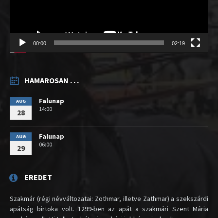
00:00
02:19
HAMAROSAN . . .
Falunap
AUG
14:00
28
Falunap
AUG
06:00
29
EREDET
Szakmár (régi névváltozatai: Zothmar, illetve Zathmar) a szekszárdi
apátság birtoka volt. 1299-ben az apát a szakmári Szent Mária