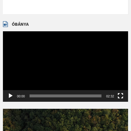
ÓBÁNYA
Videólejátszó
00:00
02:32
Videólejátszó