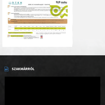
SZAKMÁRRÓL
Videólejátszó