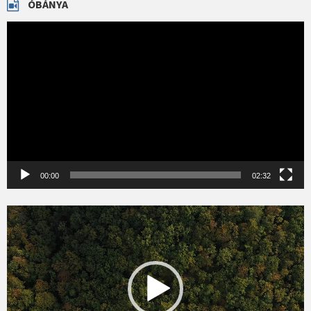
ÓBÁNYA
Videólejátszó
00:00
02:32
Videólejátszó