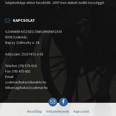
tulajdonképp ekkor kezdődik. 1897-ben alakult önálló községgé.
KAPCSOLAT
SZAKMÁR KÖZSÉG ÖNKORMÁNYZATA
6336 Szakmár,
Bajcsy Zsilinszky u. 24.
Adószám: 15337472-2-03
Telefon: (78) 575-010
Fax: (78) 475-002
Email:
szakmar(kukac)dunaktv.hu
titkarsag(kukac)szakmar.hu
Email
Facebook
Kezdőlap
Intézményeink
Kapcsolat