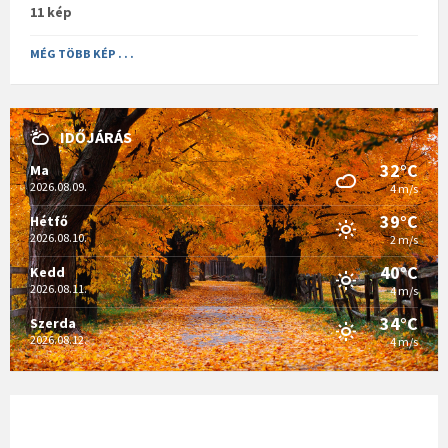
11 kép
MÉG TÖBB KÉP . . .
IDŐJÁRÁS
32°C
Ma
2026.08.09.
4 m/s
39°C
Hétfő
2026.08.10.
2 m/s
40°C
Kedd
2026.08.11.
4 m/s
34°C
Szerda
2026.08.12.
4 m/s