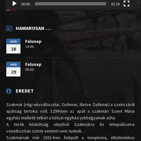
00:00
02:19
HAMAROSAN . . .
Falunap
AUG
14:00
28
Falunap
AUG
06:00
29
EREDET
Szakmár (régi névváltozatai: Zothmar, illetve Zathmar) a szekszárdi
apátság birtoka volt. 1299-ben az apát a szakmári Szent Mária
egyház melletti telket a bátyai egyházi jobbágyainak adta.
A török hódoltság idejéből Szakmárra és településeire
vonatkozóan szinte semmit nem tudunk.
Szakmárnak már 1831-ben felépült a temploma, elkülönülése