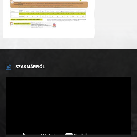
SZAKMÁRRÓL
Videólejátszó