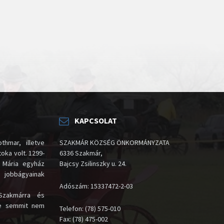
KAPCSOLAT
thmar, illetve
SZAKMÁR KÖZSÉG ÖNKORMÁNYZATA
oka volt. 1299-
6336 Szakmár,
 Mária egyház
Bajcsy Zsilinszky u. 24.
i jobbágyainak
Adószám: 15337472-2-03
Szakmárra és
te semmit nem
Telefon: (78) 575-010
Fax: (78) 475-002