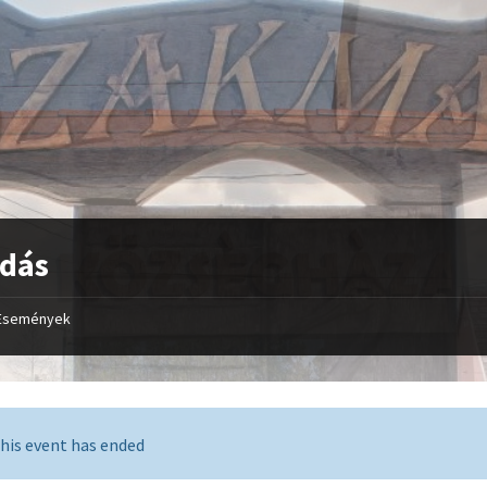
adás
Események
his event has ended