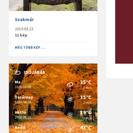
Szakmár
2019.03.23.
11 kép
MÉG TÖBB KÉP . . .
IDŐJÁRÁS
35°C
Ma
2026.08.08.
3 m/s
35°C
Vasárnap
2026.08.09.
2 m/s
39°C
Hétfő
2026.08.10.
1 m/s
41°C
Kedd
2026.08.11.
2 m/s