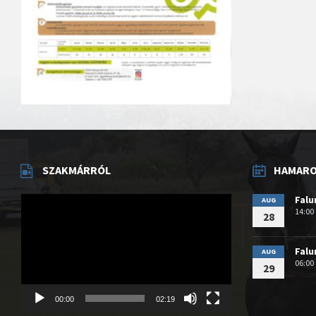
SZAKMÁRRÓL
HAMAROS
Videólejátszó
Fal
AUG
14:00
28
Fal
AUG
06:00
29
00:00
02:19