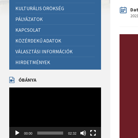
KULTURÁLIS ÖRÖKSÉG
Da
2021
PÁLYÁZATOK
KAPCSOLAT
KÖZÉRDEKŰ ADATOK
VÁLASZTÁSI INFORMÁCIÓK
HIRDETMÉNYEK
ÓBÁNYA
Videólejátszó
00:00
02:32