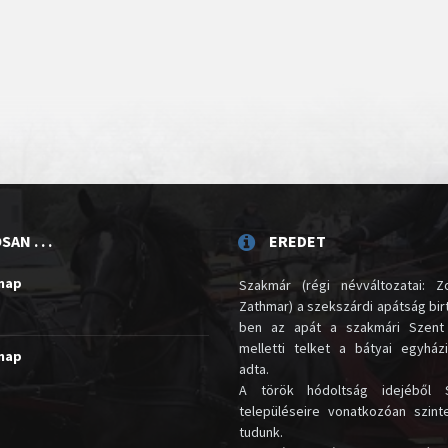
AN . . .
EREDET
unap
Szakmár (régi névváltozatai: Zo
Zathmar) a szekszárdi apátság birt
ben az apát a szakmári Szent
melletti telket a bátyai egyház
unap
adta.
A török hódoltság idejéből 
településeire vonatkozóan szin
tudunk.