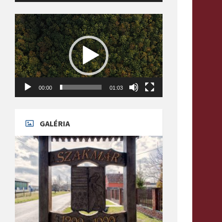
Videólejátszó
00:00
01:03
GALÉRIA