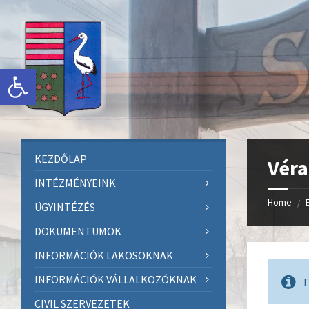
Skip
Skip
Skip
to
to
to
content
left
footer
sidebar
Eszköztár megnyitása
KEZDŐLAP
Vér
INTÉZMÉNYEINK
Home
/
ÜGYINTÉZÉS
DOKUMENTUMOK
INFORMÁCIÓK LAKOSOKNAK
INFORMÁCIÓK VÁLLALKOZÓKNAK
T
CIVIL SZERVEZETEK