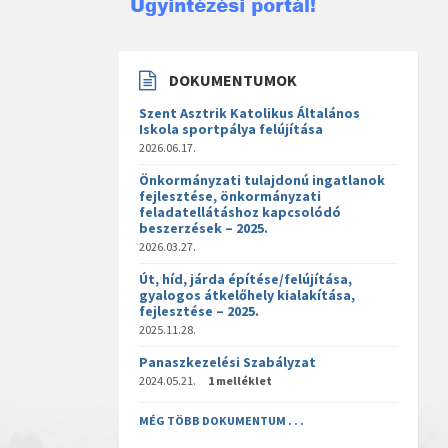
DOKUMENTUMOK
Szent Asztrik Katolikus Általános
Iskola sportpálya felújítása
2026.06.17.
Önkormányzati tulajdonú ingatlanok
fejlesztése, önkormányzati
feladatellátáshoz kapcsolódó
beszerzések – 2025.
2026.03.27.
Út, híd, járda építése/felújítása,
gyalogos átkelőhely kialakítása,
fejlesztése – 2025.
2025.11.28.
Panaszkezelési Szabályzat
2024.05.21.
1 melléklet
MÉG TÖBB DOKUMENTUM . . .