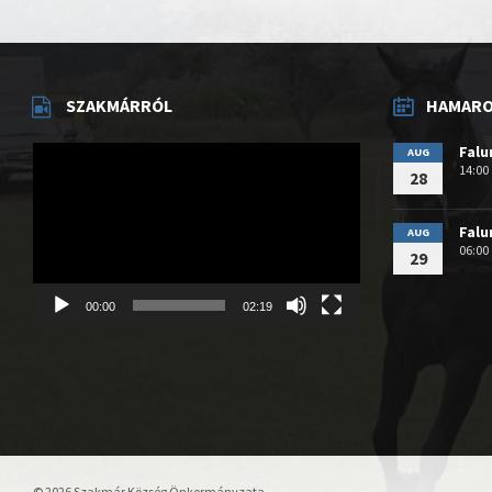
SZAKMÁRRÓL
HAMAROS
Videólejátszó
Fal
AUG
14:00
28
Fal
AUG
06:00
29
00:00
02:19
© 2026 Szakmár Község Önkormányzata