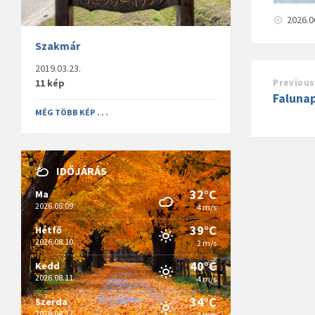
2026.0
Szakmár
2019.03.23.
11 kép
Previous
Faluna
MÉG TÖBB KÉP . . .
IDŐJÁRÁS
32°C
Ma
2026.08.09.
4 m/s
39°C
Hétfő
2026.08.10.
2 m/s
40°C
Kedd
2026.08.11.
4 m/s
34°C
Szerda
2026.08.12.
4 m/s