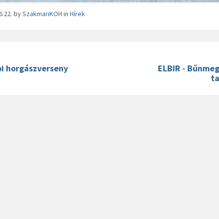
6.22.
by
SzakmariKOH
in
Hírek
pi horgászverseny
ELBIR - Bűnmeg
t