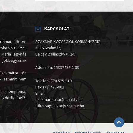
KAPCSOLAT
thmar, illetve
SZAKMÁR KÖZSÉG ÖNKORMÁNYZATA
oka volt. 1299-
6336 Szakmár,
 Mária egyház
Bajcsy Zsilinszky u. 24.
i jobbágyainak
Adószám: 15337472-2-03
Szakmárra és
te semmit nem
Telefon: (78) 575-010
Fax: (78) 475-002
lt a temploma,
Email:
kezdődik. 1897-
szakmar(kukac)dunaktv.hu
titkarsag(kukac)szakmar.hu