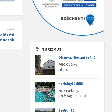
Next
előzési
anácsok
TURIZMUS
Óbánya, Ifjúsági szálló
7695 Óbánya,
Fő u. 53.
Harkányi üdülő
7815 Harkány,
Barátság u. 103-105.
Szelidi-tó