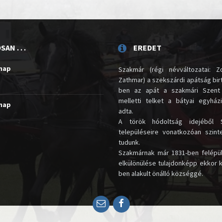
AN . . .
EREDET
unap
Szakmár (régi névváltozatai: Zo
Zathmar) a szekszárdi apátság birt
ben az apát a szakmári Szent
melletti telket a bátyai egyház
unap
adta.
A török hódoltság idejéből 
településeire vonatkozóan szin
tudunk.
Szakmárnak már 1831-ben felépü
elkülönülése tulajdonképp ekkor 
ben alakult önálló községgé.
Email
Facebook