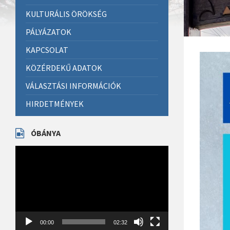
KULTURÁLIS ÖRÖKSÉG
PÁLYÁZATOK
KAPCSOLAT
KÖZÉRDEKŰ ADATOK
VÁLASZTÁSI INFORMÁCIÓK
HIRDETMÉNYEK
ÓBÁNYA
Videólejátszó
00:00
02:32