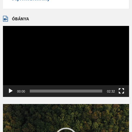
ÓBÁNYA
Videólejátszó
00:00
02:32
Videólejátszó