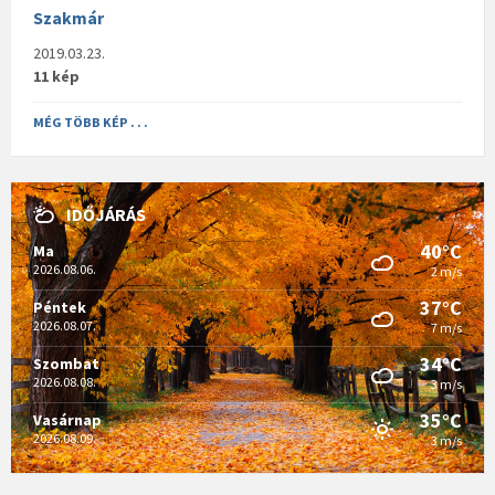
Szakmár
2019.03.23.
11 kép
MÉG TÖBB KÉP . . .
IDŐJÁRÁS
40°C
Ma
2026.08.06.
2 m/s
37°C
Péntek
2026.08.07.
7 m/s
34°C
Szombat
2026.08.08.
3 m/s
35°C
Vasárnap
2026.08.09.
3 m/s