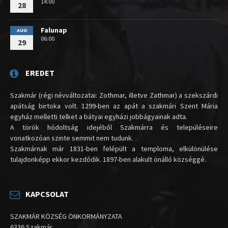
14:00
28
Falunap
AUG
06:00
29
EREDET
Szakmár (régi névváltozatai: Zothmar, illetve Zathmar) a szekszárdi
apátság birtoka volt. 1299-ben az apát a szakmári Szent Mária
egyház melletti telket a bátyai egyházi jobbágyainak adta.
A török hódoltság idejéből Szakmárra és településeire
vonatkozóan szinte semmit nem tudunk.
Szakmárnak már 1831-ben felépült a temploma, elkülönülése
tulajdonképp ekkor kezdődik. 1897-ben alakult önálló községgé.
KAPCSOLAT
SZAKMÁR KÖZSÉG ÖNKORMÁNYZATA
6336 Szakmár,