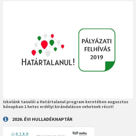
Iskolánk tanulói a Határtalanul program keretében augusztus
hónapban 1 hetes erdélyi kiránduláson vehetnek részt!
2026. ÉVI HULLADÉKNAPTÁR