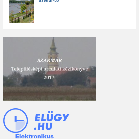
Szelidi-tó