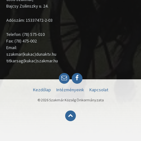
Bajcsy Zsilinszky u. 24.
Adószám: 15337472-2-03
Telefon: (78) 575-010
Fax: (78) 475-002
Email:
szakmar(kukac)dunaktv.hu
titkarsag(kukac)szakmar.hu
Email
Facebook
Kezdőlap
Intézményeink
Kapcsolat
© 2026 Szakmár Község Önkormányzata