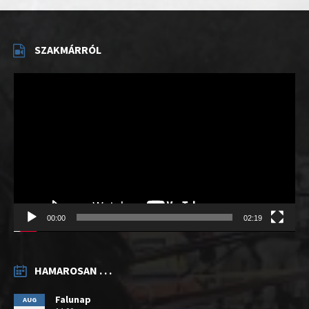
SZAKMÁRRÓL
Videólejátszó
00:00
02:19
HAMAROSAN . . .
Falunap
AUG