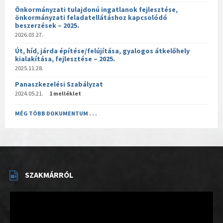
Önkormányzati tulajdonú ingatlanok fejlesztése,
önkormányzati feladatellátáshoz kapcsolódó
beszerzések – 2025.
2026.03.27.
Út, híd, járda építése/felújítása, gyalogos átkelőhely
kialakítása, fejlesztése – 2025.
2025.11.28.
Panaszkezelési Szabályzat
2024.05.21.
1 melléklet
MÉG TÖBB DOKUMENTUM . . .
SZAKMÁRRÓL
Videólejátszó