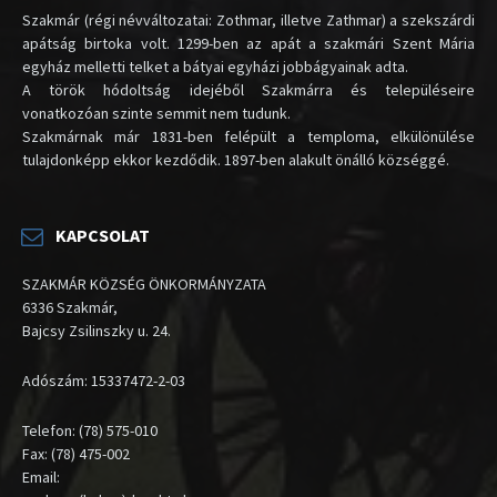
Szakmár (régi névváltozatai: Zothmar, illetve Zathmar) a szekszárdi
apátság birtoka volt. 1299-ben az apát a szakmári Szent Mária
egyház melletti telket a bátyai egyházi jobbágyainak adta.
A török hódoltság idejéből Szakmárra és településeire
vonatkozóan szinte semmit nem tudunk.
Szakmárnak már 1831-ben felépült a temploma, elkülönülése
tulajdonképp ekkor kezdődik. 1897-ben alakult önálló községgé.
KAPCSOLAT
SZAKMÁR KÖZSÉG ÖNKORMÁNYZATA
6336 Szakmár,
Bajcsy Zsilinszky u. 24.
Adószám: 15337472-2-03
Telefon: (78) 575-010
Fax: (78) 475-002
Email: