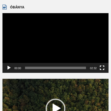
ÓBÁNYA
Videólejátszó
00:00
02:32
Videólejátszó