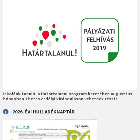
Iskolánk tanulói a Határtalanul program keretében augusztus
hónapban 1 hetes erdélyi kiránduláson vehetnek részt!
2026. ÉVI HULLADÉKNAPTÁR