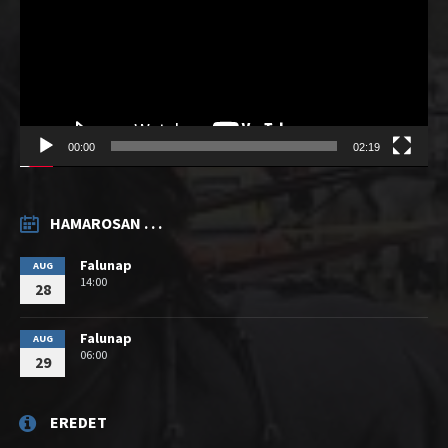
00:00
02:19
HAMAROSAN . . .
Falunap
AUG
14:00
28
Falunap
AUG
06:00
29
EREDET