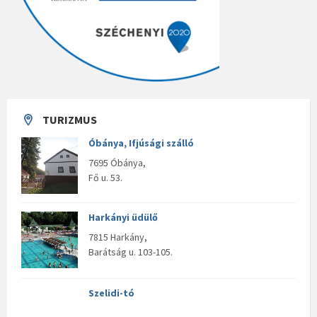
TURIZMUS
Óbánya, Ifjúsági szálló
7695 Óbánya,
Fő u. 53.
Harkányi üdülő
7815 Harkány,
Barátság u. 103-105.
Szelidi-tó