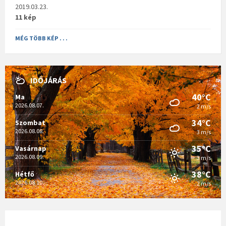
2019.03.23.
11 kép
MÉG TÖBB KÉP . . .
IDŐJÁRÁS
40°C
Ma
2026.08.07.
2 m/s
34°C
Szombat
2026.08.08.
3 m/s
35°C
Vasárnap
2026.08.09.
3 m/s
38°C
Hétfő
2026.08.10.
2 m/s