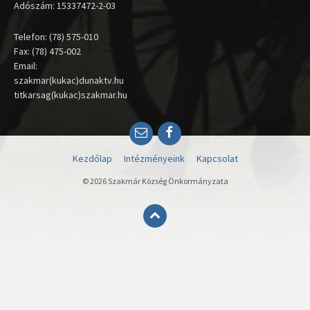
Adószám: 15337472-2-03
Telefon: (78) 575-010
Fax: (78) 475-002
Email:
szakmar(kukac)dunaktv.hu
titkarsag(kukac)szakmar.hu
Email
Facebook
Kezdőlap
Intézményeink
Kapcsolat
© 2026 Szakmár Község Önkormányzata