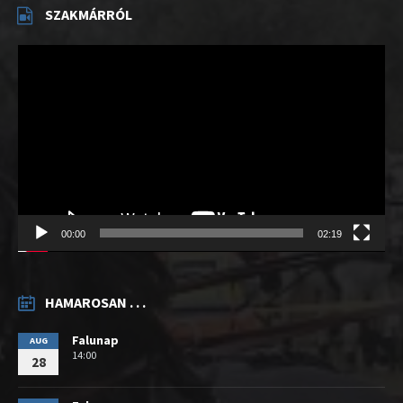
SZAKMÁRRÓL
Videólejátszó
00:00
02:19
HAMAROSAN . . .
Falunap
AUG
14:00
28