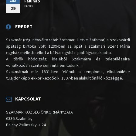
Falunap
AUG
06:00
29
EREDET
Szakmár (régi névváltozatai: Zothmar, illetve Zathmar) a szekszárdi
apátság birtoka volt. 1299-ben az apát a szakmári Szent Mária
egyház melletti telket a bátyai egyházi jobbágyainak adta.
A török hódoltság idejéből Szakmárra és településeire
vonatkozóan szinte semmit nem tudunk.
Szakmárnak már 1831-ben felépült a temploma, elkülönülése
tulajdonképp ekkor kezdődik. 1897-ben alakult önálló községgé.
KAPCSOLAT
SZAKMÁR KÖZSÉG ÖNKORMÁNYZATA
6336 Szakmár,
Bajcsy Zsilinszky u. 24.