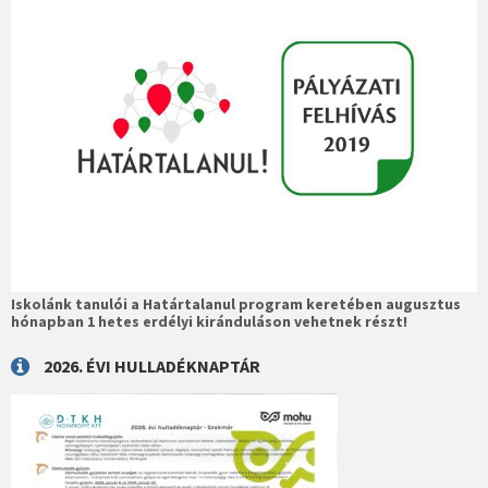
Iskolánk tanulói a Határtalanul program keretében augusztus
hónapban 1 hetes erdélyi kiránduláson vehetnek részt!
2026. ÉVI HULLADÉKNAPTÁR