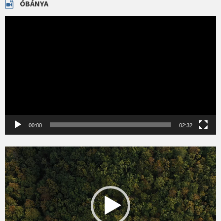
ÓBÁNYA
Videólejátszó
00:00
02:32
Videólejátszó