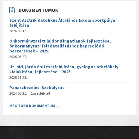
DOKUMENTUMOK
Szent Asztrik Katolikus Általános Iskola sportpálya
felújítása
2026.06.17.
Önkormányzati tulajdonú ingatlanok fejlesztése,
önkormányzati feladatellátáshoz kapcsolódó
beszerzések – 2025.
2026.03.27.
Út, híd, járda építése/felújítása, gyalogos átkelőhely
kialakítása, fejlesztése – 2025.
2025.11.28.
Panaszkezelési Szabályzat
2024.05.21.
1 melléklet
MÉG TÖBB DOKUMENTUM . . .