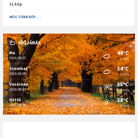
11 kép
MÉG TÖBB KÉP . . .
IDŐJÁRÁS
40°C
Ma
2026.08.07.
2 m/s
34°C
Szombat
2026.08.08.
3 m/s
35°C
Vasárnap
2026.08.09.
3 m/s
38°C
Hétfő
2026.08.10.
2 m/s