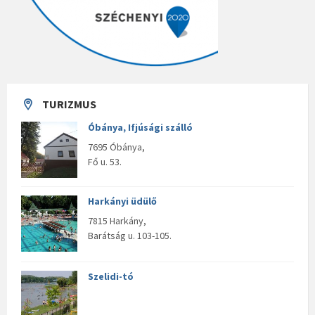
TURIZMUS
Óbánya, Ifjúsági szálló
7695 Óbánya,
Fő u. 53.
Harkányi üdülő
7815 Harkány,
Barátság u. 103-105.
Szelidi-tó