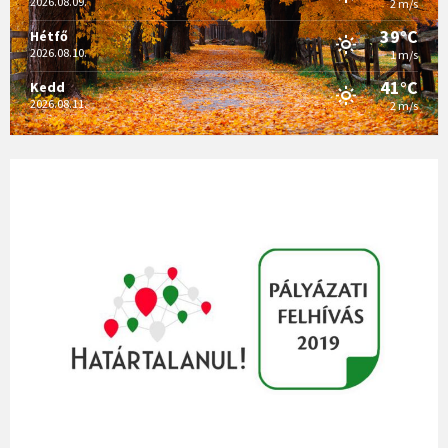
2026.08.09.
2 m/s
39°C
Hétfő
2026.08.10.
1 m/s
41°C
Kedd
2026.08.11.
2 m/s