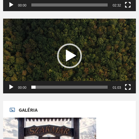
00:00
02:32
Videólejátszó
00:00
01:03
GALÉRIA