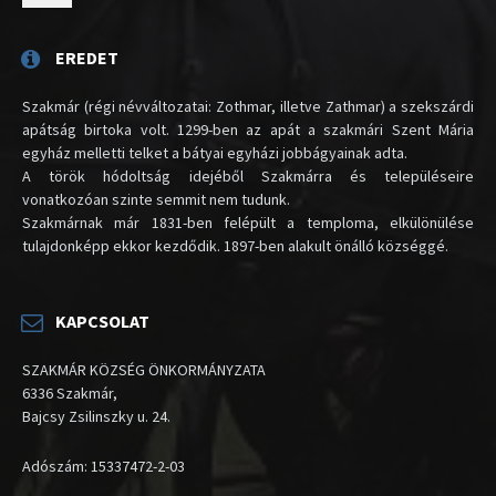
EREDET
Szakmár (régi névváltozatai: Zothmar, illetve Zathmar) a szekszárdi
apátság birtoka volt. 1299-ben az apát a szakmári Szent Mária
egyház melletti telket a bátyai egyházi jobbágyainak adta.
A török hódoltság idejéből Szakmárra és településeire
vonatkozóan szinte semmit nem tudunk.
Szakmárnak már 1831-ben felépült a temploma, elkülönülése
tulajdonképp ekkor kezdődik. 1897-ben alakult önálló községgé.
KAPCSOLAT
SZAKMÁR KÖZSÉG ÖNKORMÁNYZATA
6336 Szakmár,
Bajcsy Zsilinszky u. 24.
Adószám: 15337472-2-03