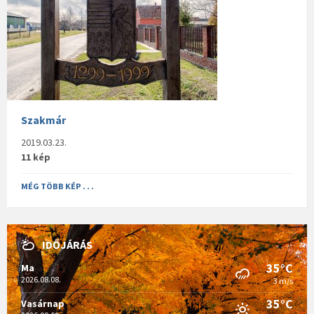
Szakmár
2019.03.23.
11 kép
MÉG TÖBB KÉP . . .
IDŐJÁRÁS
35°C
Ma
2026.08.08.
3 m/s
35°C
Vasárnap