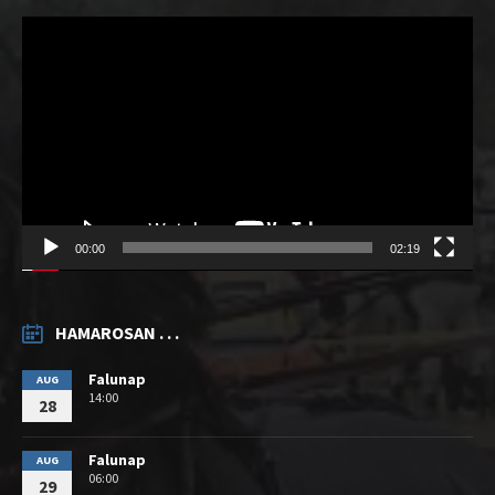
Videólejátszó
00:00
02:19
HAMAROSAN . . .
Falunap
AUG
14:00
28
Falunap
AUG
06:00
29