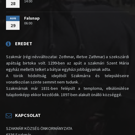
14:00
28
Falunap
AUG
06:00
29
EREDET
Szakmár (régi névváltozatai: Zothmar, illetve Zathmar) a szekszárdi
apátság birtoka volt. 1299-ben az apát a szakmári Szent Mária
egyház melletti telket a bátyai egyházi jobbágyainak adta.
A török hódoltság idejéből Szakmárra és településeire
vonatkozóan szinte semmit nem tudunk.
Szakmárnak már 1831-ben felépült a temploma, elkülönülése
tulajdonképp ekkor kezdődik. 1897-ben alakult önálló községgé.
KAPCSOLAT
SZAKMÁR KÖZSÉG ÖNKORMÁNYZATA
6336 Szakmár,