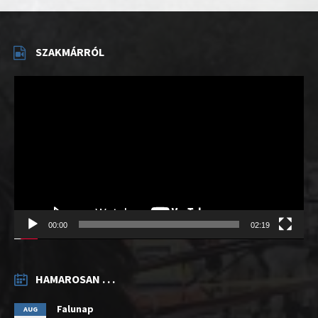
SZAKMÁRRÓL
Videólejátszó
00:00
02:19
HAMAROSAN . . .
Falunap
AUG