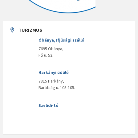
TURIZMUS
Óbánya, Ifjúsági szálló
7695 Óbánya,
Fő u. 53.
Harkányi üdülő
7815 Harkány,
Barátság u. 103-105.
Szelidi-tó