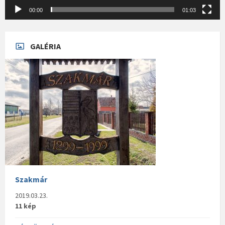
00:00
01:03
GALÉRIA
Szakmár
2019.03.23.
11 kép