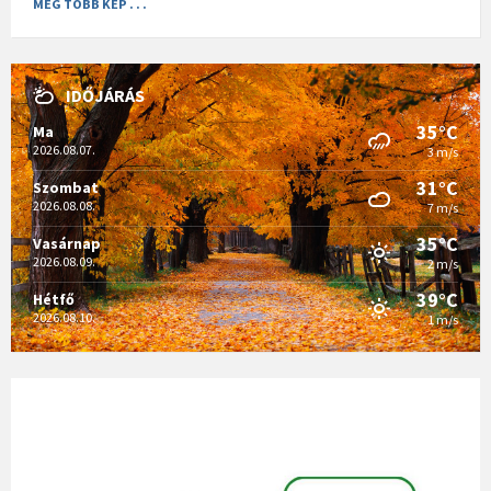
MÉG TÖBB KÉP . . .
IDŐJÁRÁS
35°C
Ma
2026.08.07.
3 m/s
31°C
Szombat
2026.08.08.
7 m/s
35°C
Vasárnap
2026.08.09.
2 m/s
39°C
Hétfő
2026.08.10.
1 m/s