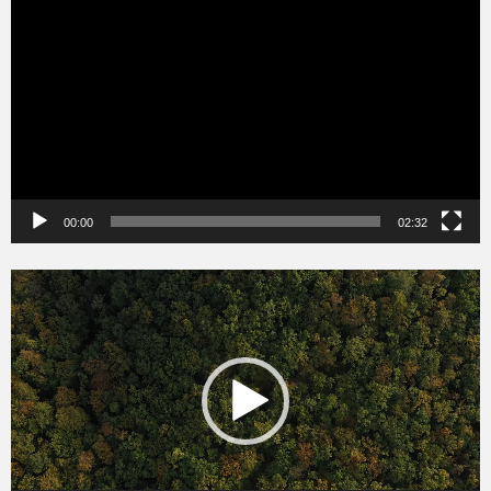
00:00
02:32
Videólejátszó