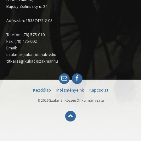
Bajcsy Zsilinszky u. 24.
Adószám: 15337472-2-03
Telefon: (78) 575-010
Fax: (78) 475-002
Email:
szakmar(kukac)dunaktv.hu
titkarsag(kukac)szakmar.hu
Email
Facebook
Kezdőlap
Intézményeink
Kapcsolat
© 2026 Szakmár Község Önkormányzata