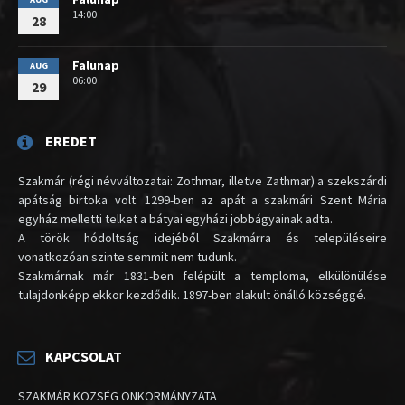
14:00
28
Falunap
AUG
06:00
29
EREDET
Szakmár (régi névváltozatai: Zothmar, illetve Zathmar) a szekszárdi
apátság birtoka volt. 1299-ben az apát a szakmári Szent Mária
egyház melletti telket a bátyai egyházi jobbágyainak adta.
A török hódoltság idejéből Szakmárra és településeire
vonatkozóan szinte semmit nem tudunk.
Szakmárnak már 1831-ben felépült a temploma, elkülönülése
tulajdonképp ekkor kezdődik. 1897-ben alakult önálló községgé.
KAPCSOLAT
SZAKMÁR KÖZSÉG ÖNKORMÁNYZATA