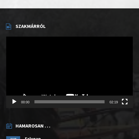
SZAKMÁRRÓL
Videólejátszó
00:00
02:19
HAMAROSAN . . .
Falunap
AUG