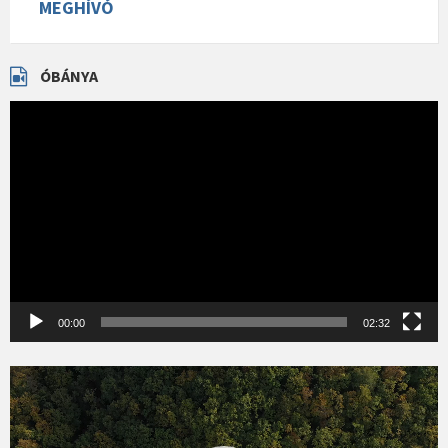
MEGHÍVÓ
ÓBÁNYA
Videólejátszó
00:00
02:32
Videólejátszó