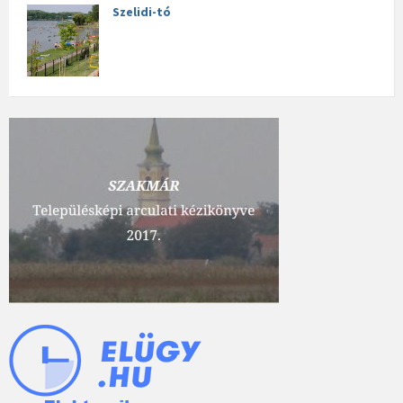
Szelidi-tó