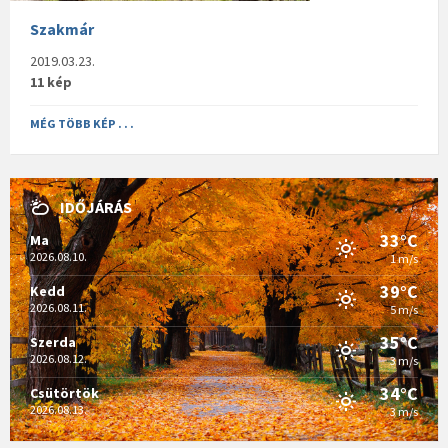
Szakmár
2019.03.23.
11 kép
MÉG TÖBB KÉP . . .
IDŐJÁRÁS
33°C
Ma
2026.08.10.
1 m/s
39°C
Kedd
2026.08.11.
5 m/s
35°C
Szerda
2026.08.12.
3 m/s
34°C
Csütörtök
2026.08.13.
3 m/s