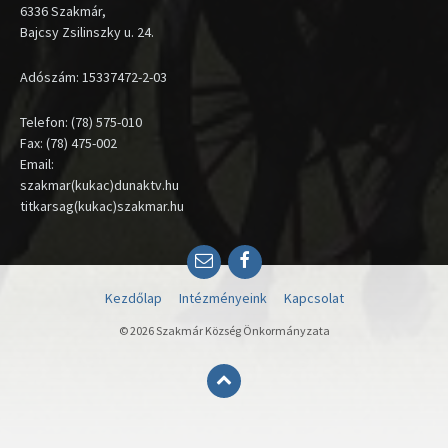
6336 Szakmár,
Bajcsy Zsilinszky u. 24.
Adószám: 15337472-2-03
Telefon: (78) 575-010
Fax: (78) 475-002
Email:
szakmar(kukac)dunaktv.hu
titkarsag(kukac)szakmar.hu
Email
Facebook
Kezdőlap
Intézményeink
Kapcsolat
© 2026 Szakmár Község Önkormányzata