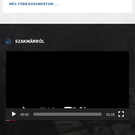
MÉG TÖBB DOKUMENTUM . . .
SZAKMÁRRÓL
Videólejátszó
00:00
02:19