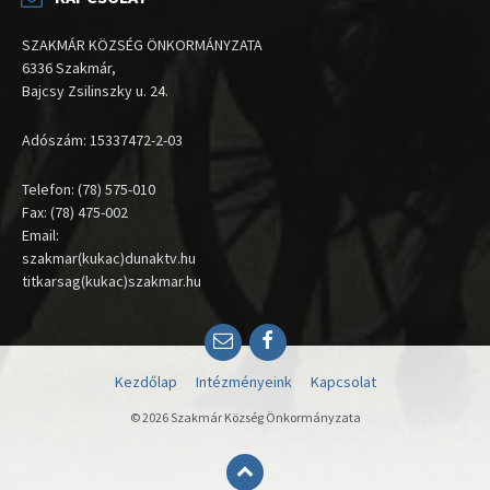
SZAKMÁR KÖZSÉG ÖNKORMÁNYZATA
6336 Szakmár,
Bajcsy Zsilinszky u. 24.
Adószám: 15337472-2-03
Telefon: (78) 575-010
Fax: (78) 475-002
Email:
szakmar(kukac)dunaktv.hu
titkarsag(kukac)szakmar.hu
Email
Facebook
Kezdőlap
Intézményeink
Kapcsolat
© 2026 Szakmár Község Önkormányzata