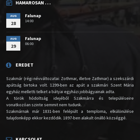
HAMAROSAN . . .
Falunap
AUG
14:00
28
Falunap
AUG
06:00
29
EREDET
Szakmár (régi névváltozatai: Zothmar, illetve Zathmar) a szekszárdi
apátság birtoka volt. 1299-ben az apát a szakmári Szent Mária
egyház melletti telket a bátyai egyházi jobbágyainak adta.
A török hódoltság idejéből Szakmárra és településeire
vonatkozóan szinte semmit nem tudunk.
Szakmárnak már 1831-ben felépült a temploma, elkülönülése
tulajdonképp ekkor kezdődik. 1897-ben alakult önálló községgé.
KAPCSOLAT