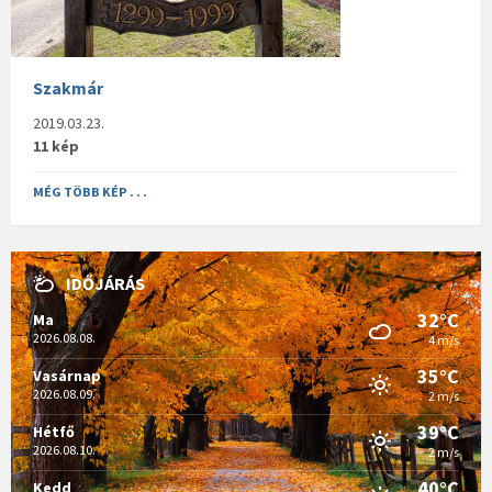
Szakmár
2019.03.23.
11 kép
MÉG TÖBB KÉP . . .
IDŐJÁRÁS
32°C
Ma
2026.08.08.
4 m/s
35°C
Vasárnap
2026.08.09.
2 m/s
39°C
Hétfő
2026.08.10.
2 m/s
40°C
Kedd