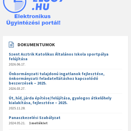
DOKUMENTUMOK
Szent Asztrik Katolikus Általános Iskola sportpálya
felújítása
2026.06.17.
Önkormányzati tulajdonú ingatlanok fejlesztése,
önkormányzati feladatellátáshoz kapcsolódó
beszerzések – 2025.
2026.03.27.
Út, híd, járda építése/felújítása, gyalogos átkelőhely
kialakítása, fejlesztése – 2025.
2025.11.28.
Panaszkezelési Szabályzat
2024.05.21.
1 melléklet