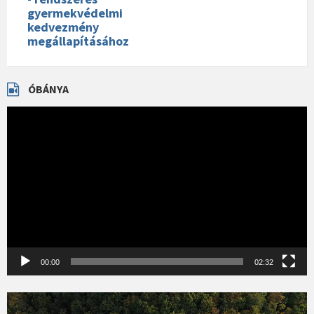
gyermekvédelmi
kedvezmény
megállapításához
ÓBÁNYA
Videólejátszó
00:00
02:32
Videólejátszó