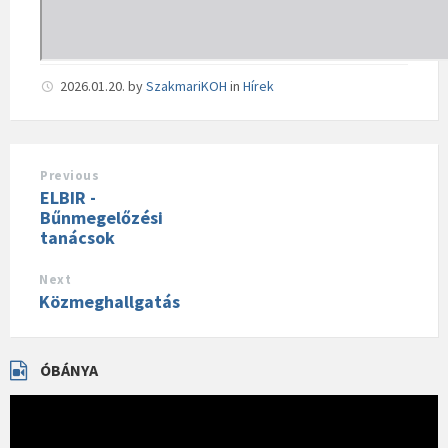
2026.01.20.
by
SzakmariKOH
in
Hírek
Previous
ELBIR -
Bűnmegelőzési
tanácsok
Next
Közmeghallgatás
ÓBÁNYA
Videólejátszó