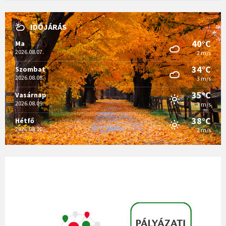
IDŐJÁRÁS
40°C
Ma
2026.08.07.
2 m/s
34°C
Szombat
2026.08.08.
3 m/s
35°C
Vasárnap
2026.08.09.
3 m/s
38°C
Hétfő
2026.08.10.
2 m/s