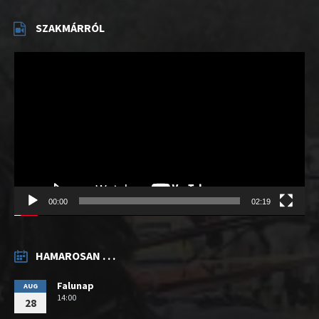
SZAKMÁRRÓL
Videólejátszó
00:00
02:19
HAMAROSAN . . .
Falunap
AUG
14:00
28