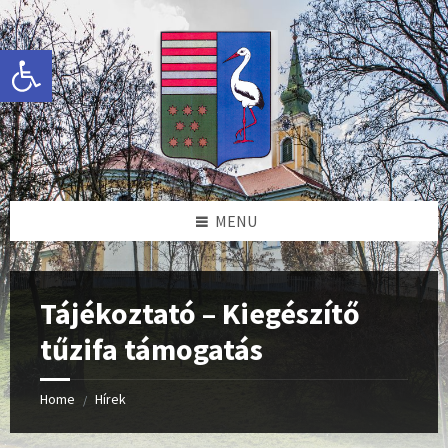
Skip
Skip
Skip
Skip
to
to
to
to
content
left
right
footer
Eszköztár megnyitása
sidebar
sidebar
MENU
Tájékoztató – Kiegészítő
tűzifa támogatás
Home
Hírek
/