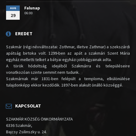
Falunap
AUG
06:00
29
EREDET
Szakmár (régi névváltozatai: Zothmar, illetve Zathmar) a szekszárdi
apátság birtoka volt. 1299-ben az apát a szakmári Szent Mária
egyház melletti telket a bátyai egyházi jobbágyainak adta.
A török hódoltság idejéből Szakmárra és településeire
vonatkozóan szinte semmit nem tudunk.
Szakmárnak már 1831-ben felépült a temploma, elkülönülése
tulajdonképp ekkor kezdődik. 1897-ben alakult önálló községgé.
KAPCSOLAT
SZAKMÁR KÖZSÉG ÖNKORMÁNYZATA
6336 Szakmár,
Bajcsy Zsilinszky u. 24.