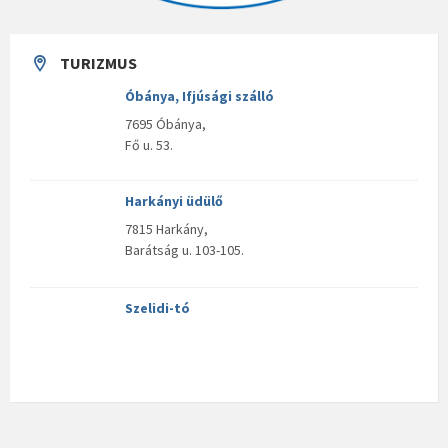
TURIZMUS
Óbánya, Ifjúsági szálló
7695 Óbánya,
Fő u. 53.
Harkányi üdülő
7815 Harkány,
Barátság u. 103-105.
Szelidi-tó