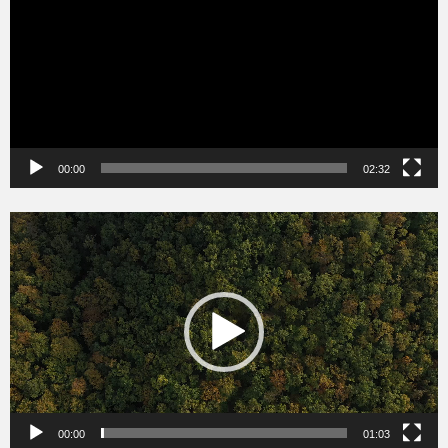
00:00
02:32
Videólejátszó
00:00
01:03