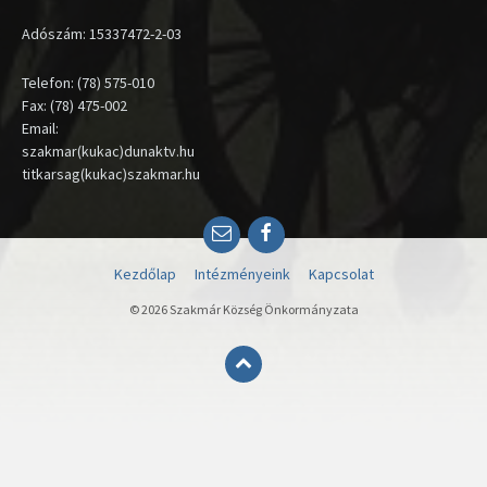
Adószám: 15337472-2-03
Telefon: (78) 575-010
Fax: (78) 475-002
Email:
szakmar(kukac)dunaktv.hu
titkarsag(kukac)szakmar.hu
Email
Facebook
Kezdőlap
Intézményeink
Kapcsolat
© 2026 Szakmár Község Önkormányzata