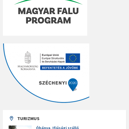
TURIZMUS
Óbánya, Ifjúsági szálló