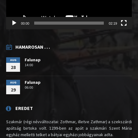
00:00
02:19
HAMAROSAN . . .
Falunap
AUG
14:00
28
Falunap
AUG
06:00
29
EREDET
Szakmár (régi névváltozatai: Zothmar, illetve Zathmar) a szekszárdi
apátság birtoka volt. 1299-ben az apát a szakmári Szent Mária
egyház melletti telket a bátyai egyházi jobbágyainak adta.