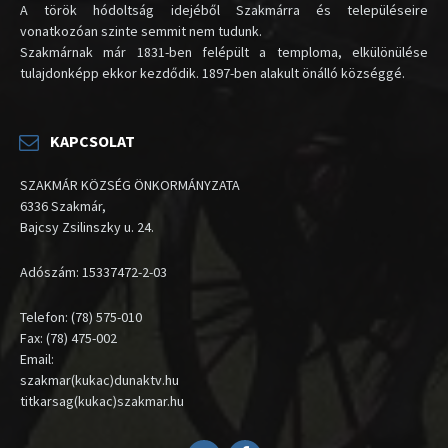
A török hódoltság idejéből Szakmárra és településeire
vonatkozóan szinte semmit nem tudunk.
Szakmárnak már 1831-ben felépült a temploma, elkülönülése
tulajdonképp ekkor kezdődik. 1897-ben alakult önálló községgé.
KAPCSOLAT
SZAKMÁR KÖZSÉG ÖNKORMÁNYZATA
6336 Szakmár,
Bajcsy Zsilinszky u. 24.
Adószám: 15337472-2-03
Telefon: (78) 575-010
Fax: (78) 475-002
Email:
szakmar(kukac)dunaktv.hu
titkarsag(kukac)szakmar.hu
Email
Facebook