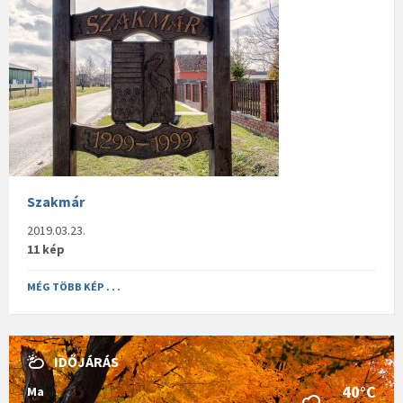
Szakmár
2019.03.23.
11 kép
MÉG TÖBB KÉP . . .
IDŐJÁRÁS
40°C
Ma