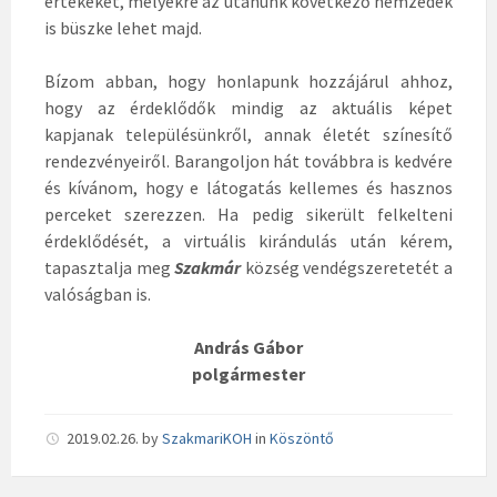
értékeket, melyekre az utánunk következő nemzedék
is büszke lehet majd.
Bízom abban, hogy honlapunk hozzájárul ahhoz,
hogy az érdeklődők mindig az aktuális képet
kapjanak településünkről, annak életét színesítő
rendezvényeiről. Barangoljon hát továbbra is kedvére
és kívánom, hogy e látogatás kellemes és hasznos
perceket szerezzen. Ha pedig sikerült felkelteni
érdeklődését, a virtuális kirándulás után kérem,
tapasztalja meg
Szakmár
község vendégszeretetét a
valóságban is.
András Gábor
polgármester
2019.02.26.
by
SzakmariKOH
in
Köszöntő