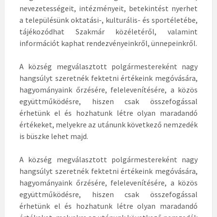
nevezetességeit, intézményeit, betekintést nyerhet
a településünk oktatási-, kulturális- és sportéletébe,
tájékozódhat Szakmár közéletéről, valamint
információt kaphat rendezvényeinkről, ünnepeinkről.
A község megválasztott polgármestereként nagy
hangsúlyt szeretnék fektetni értékeink megóvására,
hagyományaink őrzésére, felelevenítésére, a közös
együttműködésre, hiszen csak összefogással
érhetünk el és hozhatunk létre olyan maradandó
értékeket, melyekre az utánunk következő nemzedék
is büszke lehet majd.
A község megválasztott polgármestereként nagy
hangsúlyt szeretnék fektetni értékeink megóvására,
hagyományaink őrzésére, felelevenítésére, a közös
együttműködésre, hiszen csak összefogással
érhetünk el és hozhatunk létre olyan maradandó