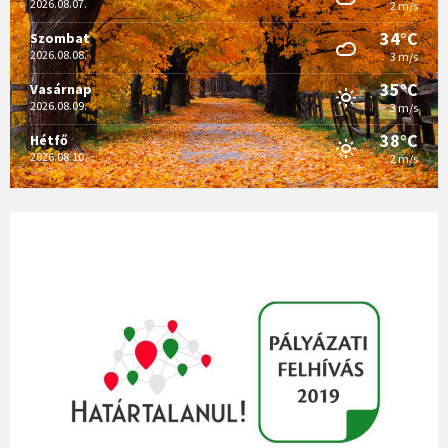
2026.08.07.
2 m/s
34°C
Szombat
2026.08.08.
3 m/s
35°C
Vasárnap
2026.08.09.
3 m/s
38°C
Hétfő
2026.08.10.
2 m/s