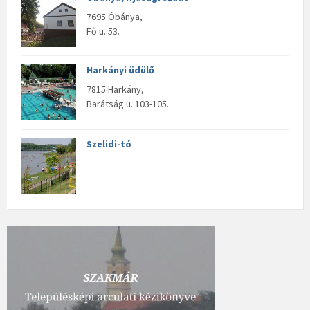
7695 Óbánya,
Fő u. 53.
Harkányi üdülő
7815 Harkány,
Barátság u. 103-105.
Szelidi-tó