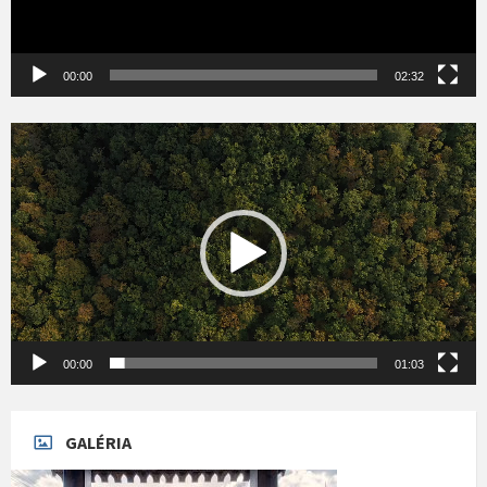
00:00
02:32
Videólejátszó
00:00
01:03
GALÉRIA