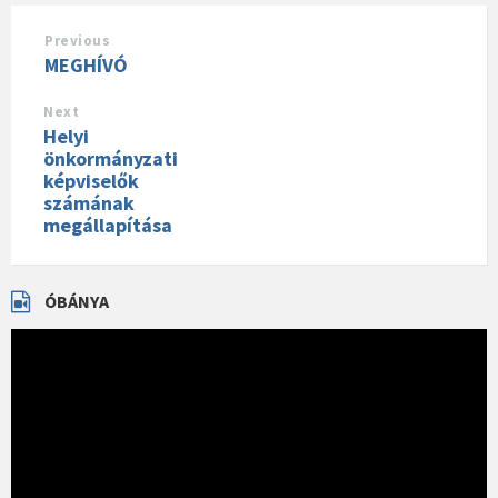
Previous
MEGHÍVÓ
Next
Helyi
önkormányzati
képviselők
számának
megállapítása
ÓBÁNYA
Videólejátszó