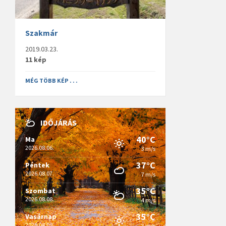
Szakmár
2019.03.23.
11 kép
MÉG TÖBB KÉP . . .
IDŐJÁRÁS
40°C
Ma
2026.08.06.
3 m/s
37°C
Péntek
2026.08.07.
7 m/s
35°C
Szombat
2026.08.08.
4 m/s
35°C
Vasárnap
2026.08.09.
3 m/s