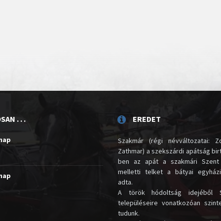
AN . . .
EREDET
unap
Szakmár (régi névváltozatai: Zo
Zathmar) a szekszárdi apátság birt
ben az apát a szakmári Szent
melletti telket a bátyai egyház
unap
adta.
A török hódoltság idejéből 
településeire vonatkozóan szin
tudunk.