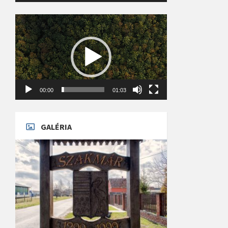
Videólejátszó
00:00
01:03
GALÉRIA