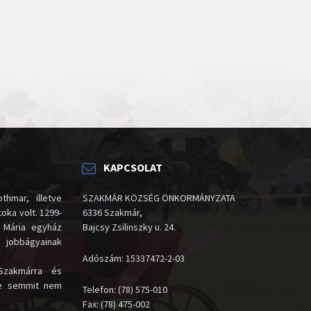
KAPCSOLAT
thmar, illetve
SZAKMÁR KÖZSÉG ÖNKORMÁNYZATA
oka volt. 1299-
6336 Szakmár,
 Mária egyház
Bajcsy Zsilinszky u. 24.
i jobbágyainak
Adószám: 15337472-2-03
Szakmárra és
te semmit nem
Telefon: (78) 575-010
Fax: (78) 475-002