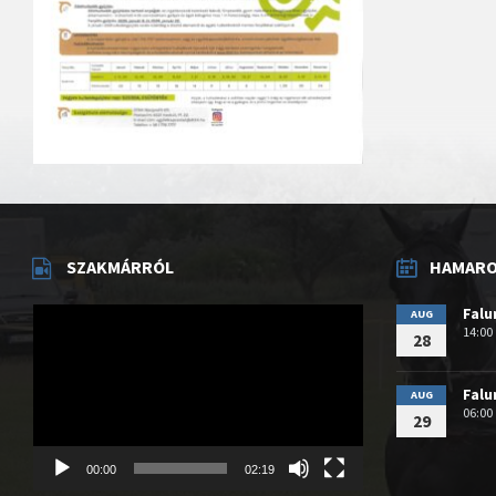
SZAKMÁRRÓL
HAMAROS
Videólejátszó
Fal
AUG
14:00
28
Fal
AUG
06:00
29
00:00
02:19