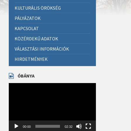
KULTURÁLIS ÖRÖKSÉG
PÁLYÁZATOK
KAPCSOLAT
KÖZÉRDEKŰ ADATOK
VÁLASZTÁSI INFORMÁCIÓK
HIRDETMÉNYEK
ÓBÁNYA
Videólejátszó
00:00
02:32