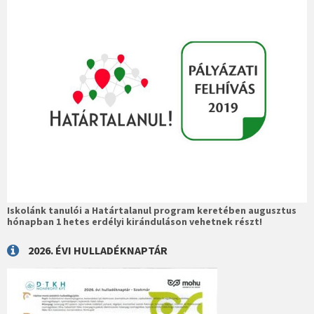
Iskolánk tanulói a Határtalanul program keretében augusztus
hónapban 1 hetes erdélyi kiránduláson vehetnek részt!
2026. ÉVI HULLADÉKNAPTÁR