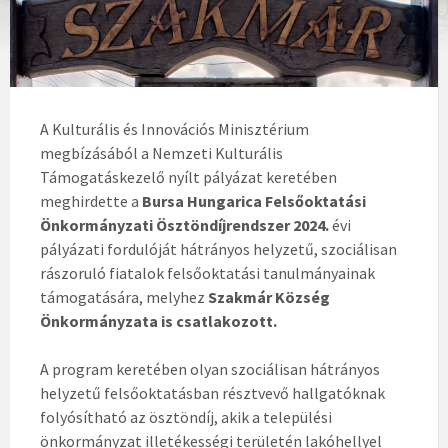
A Kulturális és Innovációs Minisztérium
megbízásából a Nemzeti Kulturális
Támogatáskezelő nyílt pályázat keretében
meghirdette a
Bursa Hungarica Felsőoktatási
Önkormányzati Ösztöndíjrendszer
2024.
évi
pályázati fordulóját hátrányos helyzetű, szociálisan
rászoruló fiatalok felsőoktatási tanulmányainak
támogatására, melyhez
Szakmár Község
Önkormányzata is csatlakozott.
A program keretében olyan szociálisan hátrányos
helyzetű felsőoktatásban résztvevő hallgatóknak
folyósítható az ösztöndíj, akik a települési
önkormányzat illetékességi területén lakóhellyel