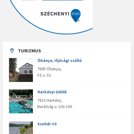
TURIZMUS
Óbánya, Ifjúsági szálló
7695 Óbánya,
Fő u. 53.
Harkányi üdülő
7815 Harkány,
Barátság u. 103-105.
Szelidi-tó