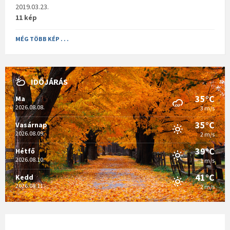
2019.03.23.
11 kép
MÉG TÖBB KÉP . . .
IDŐJÁRÁS
35°C
Ma
2026.08.08.
3 m/s
35°C
Vasárnap
2026.08.09.
2 m/s
39°C
Hétfő
2026.08.10.
1 m/s
41°C
Kedd
2026.08.11.
2 m/s