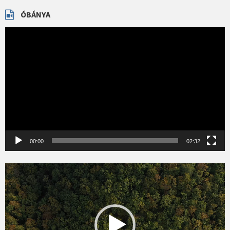
ÓBÁNYA
Videólejátszó
00:00
02:32
Videólejátszó