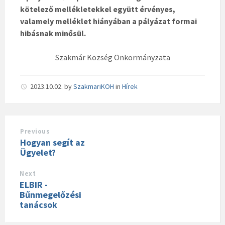
kötelező mellékletekkel együtt érvényes,
valamely melléklet hiányában a pályázat formai
hibásnak minősül.
Szakmár Község Önkormányzata
2023.10.02.
by
SzakmariKOH
in
Hírek
Previous
Hogyan segít az
Ügyelet?
Next
ELBIR -
Bűnmegelőzési
tanácsok