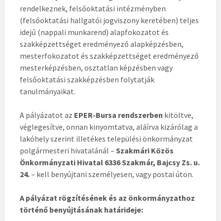
rendelkeznek, felsőoktatási intézményben
(felsőoktatási hallgatói jogviszony keretében) teljes
idejű (nappali munkarend) alapfokozatot és
szakképzettséget eredményező alapképzésben,
mesterfokozatot és szakképzettséget eredményező
mesterképzésben, osztatlan képzésben vagy
felsőoktatási szakképzésben folytatják
tanulmányaikat.
A pályázatot az
EPER-Bursa rendszerben
kitöltve,
véglegesítve, onnan kinyomtatva, aláírva kizárólag a
lakóhely szerint illetékes települési önkormányzat
polgármesteri hivatalánál –
Szakmári Közös
Önkormányzati Hivatal 6336 Szakmár, Bajcsy Zs. u.
24.
– kell benyújtani személyesen, vagy postai úton.
A pályázat rögzítésének és az önkormányzathoz
történő benyújtásának határideje: