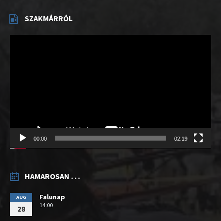
SZAKMÁRRÓL
Videólejátszó
00:00
02:19
HAMAROSAN . . .
Falunap
AUG
14:00
28