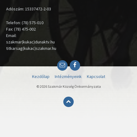
Adószám: 15337472-2-03
Telefon: (78) 575-010
Fax: (78) 475-002
Email:
szakmar(kukac)dunaktv.hu
titkarsag(kukac)szakmar.hu
Email
Facebook
Kezdőlap
Intézményeink
Kapcsolat
© 2026 Szakmár Község Önkormányzata