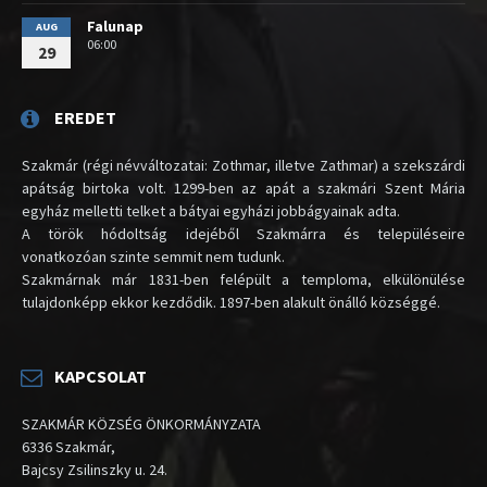
Falunap
AUG
06:00
29
EREDET
Szakmár (régi névváltozatai: Zothmar, illetve Zathmar) a szekszárdi
apátság birtoka volt. 1299-ben az apát a szakmári Szent Mária
egyház melletti telket a bátyai egyházi jobbágyainak adta.
A török hódoltság idejéből Szakmárra és településeire
vonatkozóan szinte semmit nem tudunk.
Szakmárnak már 1831-ben felépült a temploma, elkülönülése
tulajdonképp ekkor kezdődik. 1897-ben alakult önálló községgé.
KAPCSOLAT
SZAKMÁR KÖZSÉG ÖNKORMÁNYZATA
6336 Szakmár,
Bajcsy Zsilinszky u. 24.