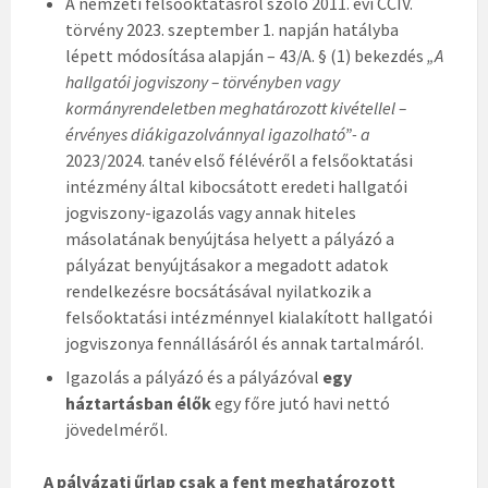
A nemzeti felsőoktatásról szóló 2011. évi CCIV.
törvény 2023. szeptember 1. napján hatályba
lépett módosítása alapján – 43/A. § (1) bekezdés
„A
hallgatói jogviszony – törvényben vagy
kormányrendeletben meghatározott kivétellel –
érvényes diákigazolvánnyal igazolható”- a
2023/2024. tanév első félévéről a felsőoktatási
intézmény által kibocsátott eredeti hallgatói
jogviszony-igazolás vagy annak hiteles
másolatának benyújtása helyett a pályázó a
pályázat benyújtásakor a megadott adatok
rendelkezésre bocsátásával nyilatkozik a
felsőoktatási intézménnyel kialakított hallgatói
jogviszonya fennállásáról és annak tartalmáról.
Igazolás a pályázó és a pályázóval
egy
háztartásban élők
egy főre jutó havi nettó
jövedelméről.
A pályázati űrlap csak a fent meghatározott