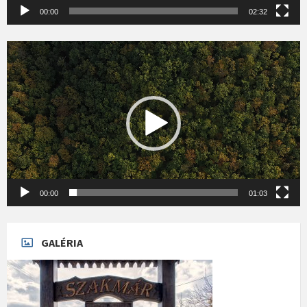
00:00
02:32
Videólejátszó
00:00
01:03
GALÉRIA