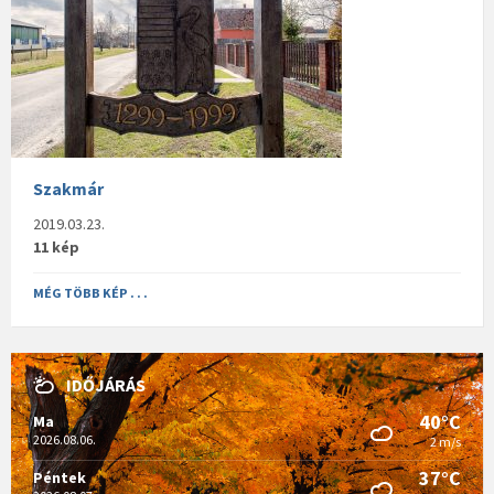
Szakmár
2019.03.23.
11 kép
MÉG TÖBB KÉP . . .
IDŐJÁRÁS
40°C
Ma
2026.08.06.
2 m/s
37°C
Péntek