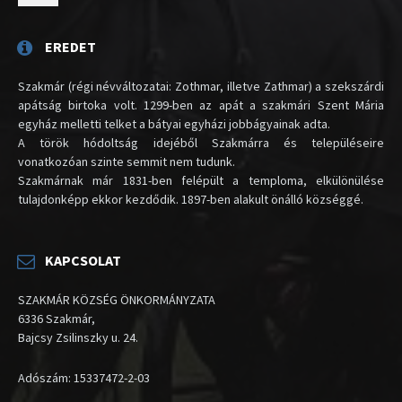
EREDET
Szakmár (régi névváltozatai: Zothmar, illetve Zathmar) a szekszárdi
apátság birtoka volt. 1299-ben az apát a szakmári Szent Mária
egyház melletti telket a bátyai egyházi jobbágyainak adta.
A török hódoltság idejéből Szakmárra és településeire
vonatkozóan szinte semmit nem tudunk.
Szakmárnak már 1831-ben felépült a temploma, elkülönülése
tulajdonképp ekkor kezdődik. 1897-ben alakult önálló községgé.
KAPCSOLAT
SZAKMÁR KÖZSÉG ÖNKORMÁNYZATA
6336 Szakmár,
Bajcsy Zsilinszky u. 24.
Adószám: 15337472-2-03