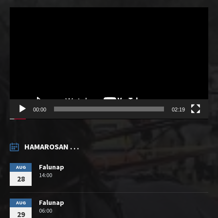
Videólejátszó
00:00
02:19
HAMAROSAN . . .
Falunap
AUG
14:00
28
Falunap
AUG
06:00
29