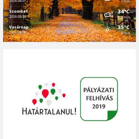
2026.08.07.
7 m/s
34°C
Szombat
2026.08.08.
3 m/s
35°C
Vasárnap
2026.08.09.
3 m/s