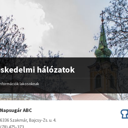
skedelmi hálózatok
Információk lakosoknak
Napsugár ABC
6336 Szakmár, Bajcsy-Zs. u. 4.
(78) 475-373