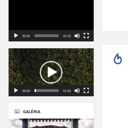
00:00
02:32
Videólejátszó
00:00
01:03
GALÉRIA