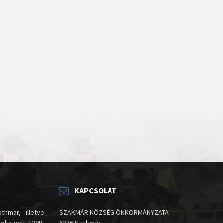
KAPCSOLAT
thmar, illetve
SZAKMÁR KÖZSÉG ÖNKORMÁNYZATA
oka volt. 1299-
6336 Szakmár,