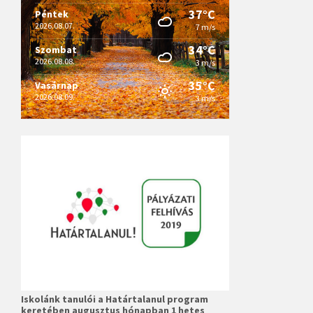
37°C
Péntek
2026.08.07.
7 m/s
34°C
Szombat
2026.08.08.
3 m/s
35°C
Vasárnap
2026.08.09.
3 m/s
Iskolánk tanulói a Határtalanul program
keretében augusztus hónapban 1 hetes