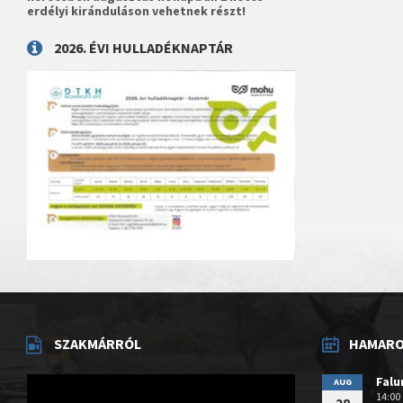
erdélyi kiránduláson vehetnek részt!
2026. ÉVI HULLADÉKNAPTÁR
SZAKMÁRRÓL
HAMAROS
Videólejátszó
Fal
AUG
14:00