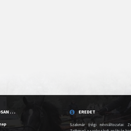
AN . . .
EREDET
unap
Szakmár (régi névváltozatai: Zo
Zathmar) a szekszárdi apátság birt