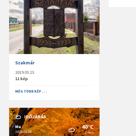
Szakmár
2019.03.23.
11 kép
MÉG TÖBB KÉP . . .
IDŐJÁRÁS
40°C
Ma
2026.08.06.
2 m/s