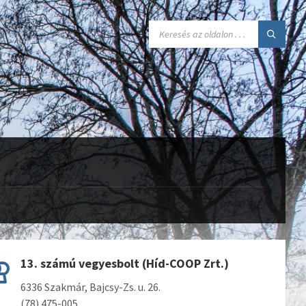
SEARCH:
13. számú vegyesbolt (Híd-COOP Zrt.)
6336 Szakmár, Bajcsy-Zs. u. 26.
(78) 475-005