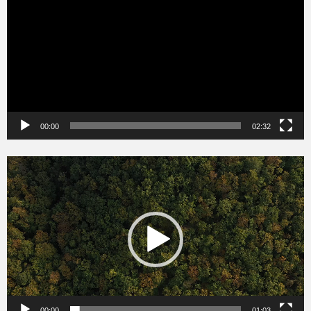
00:00
02:32
Videólejátszó
00:00
01:03