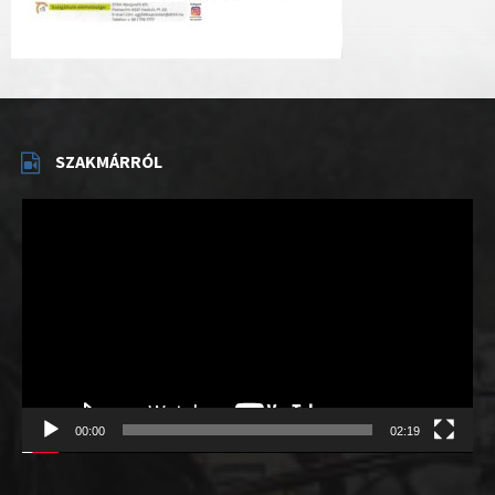
SZAKMÁRRÓL
Videólejátszó
00:00
02:19