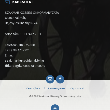
KAPCSOLAT
SZAKMÁR KÖZSÉG ÖNKORMÁNYZATA
6336 Szakmár,
Bajcsy Zsilinszky u. 24.
Adószám: 15337472-2-03
Telefon: (78) 575-010
Fax: (78) 475-002
Email:
szakmar(kukac)dunaktv.hu
titkarsag(kukac)szakmar.hu
Email
Facebook
Kezdőlap
Intézményeink
Kapcsolat
© 2026 Szakmár Község Önkormányzata