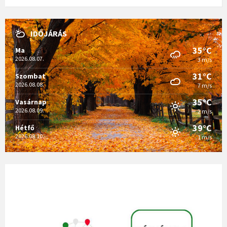
IDŐJÁRÁS
35°C
Ma
2026.08.07.
3 m/s
31°C
Szombat
2026.08.08.
7 m/s
35°C
Vasárnap
2026.08.09.
2 m/s
39°C
Hétfő
2026.08.10.
1 m/s