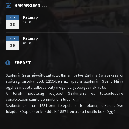
HAMAROSAN . . .
Falunap
AUG
14:00
28
Falunap
AUG
06:00
29
EREDET
Szakmár (régi névváltozatai: Zothmar, illetve Zathmar) a szekszárdi
apátság birtoka volt. 1299-ben az apát a szakmári Szent Mária
egyház melletti telket a bátyai egyházi jobbágyainak adta.
A török hódoltság idejéből Szakmárra és településeire
vonatkozóan szinte semmit nem tudunk.
Szakmárnak már 1831-ben felépült a temploma, elkülönülése
tulajdonképp ekkor kezdődik. 1897-ben alakult önálló községgé.