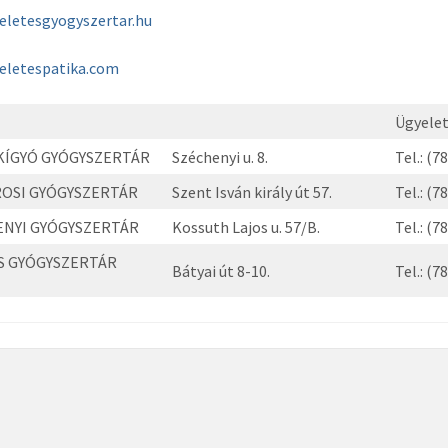
eletesgyogyszertar.hu
eletespatika.com
Ügyelet
KÍGYÓ GYÓGYSZERTÁR
Széchenyi u. 8.
Tel.: (7
ROSI GYÓGYSZERTÁR
Szent Isván király út 57.
Tel.: (
ENYI GYÓGYSZERTÁR
Kossuth Lajos u. 57/B.
Tel.: (
S GYÓGYSZERTÁR
Bátyai út 8-10.
Tel.: (
)