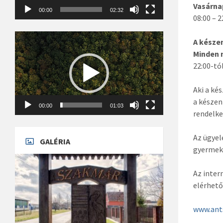
Vasárna
00:00
02:32
08:00 – 2
Videólejátszó
A késze
Minden 
22:00-tó
Aki a ké
a készen
00:00
01:03
rendelke
Az ügyel
GALÉRIA
gyermeko
Az inter
elérhető
www.ant