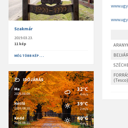
www.
ugy
www.ugy
Szakmár
2019.03.23.
11 kép
ARANY
BELVÁ
MÉG TÖBB KÉP . . .
SZÉCH
FORRÁ
IDŐJÁRÁS
(Tesco
32°C
Ma
2026.08.09.
4 m/s
39°C
Hétfő
2026.08.10.
2 m/s
40°C
Kedd
2026.08.11.
4 m/s