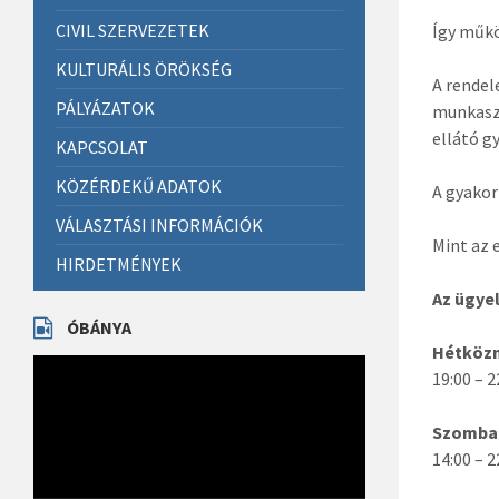
CIVIL SZERVEZETEK
Így műkö
KULTURÁLIS ÖRÖKSÉG
A rendel
PÁLYÁZATOK
munkaszü
ellátó g
KAPCSOLAT
KÖZÉRDEKŰ ADATOK
A gyakor
VÁLASZTÁSI INFORMÁCIÓK
Mint az 
HIRDETMÉNYEK
Az ügye
ÓBÁNYA
Hétköz
Videólejátszó
19:00 – 2
Szomba
14:00 – 