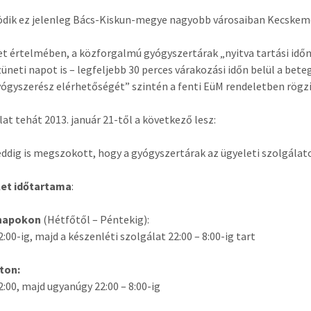
dik ez jelenleg Bács-Kiskun-megye nagyobb városaiban Kecskemé
et értelmében, a közforgalmú gyógyszertárak „nyitva tartási időn t
neti napot is – legfeljebb 30 perces várakozási időn belül a bete
yógyszerész elérhetőségét” szintén a fenti EüM rendeletben rögzí
lat tehát 2013. január 21-től a következő lesz:
eddig is megszokott, hogy a gyógyszertárak az ügyeleti szolgálat
let időtartama
:
napokon
(Hétfőtől – Péntekig):
2:00-ig, majd a készenléti szolgálat 22:00 – 8:00-ig tart
ton:
22:00, majd ugyanúgy 22:00 – 8:00-ig