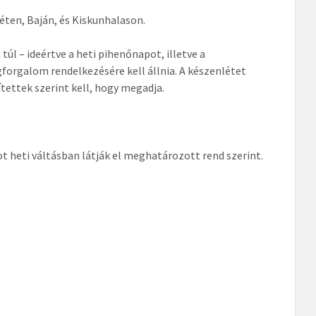
ten, Baján, és Kiskunhalason.
úl – ideértve a heti pihenőnapot, illetve a
gforgalom rendelkezésére kell állnia. A készenlétet
tettek szerint kell, hogy megadja.
ot heti váltásban látják el meghatározott rend szerint.