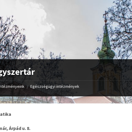
yszertár
Intézményeink
Egészségügyi intézmények
/
Patika
ár, Árpád u. 8.