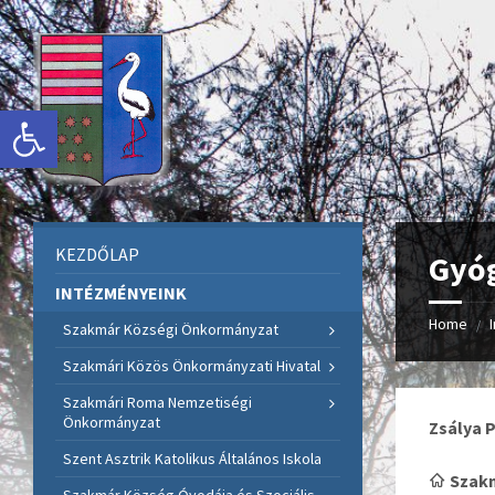
Skip
Skip
Skip
to
to
to
content
left
footer
sidebar
Eszköztár megnyitása
KEZDŐLAP
Gyóg
INTÉZMÉNYEINK
Home
/
Szakmár Községi Önkormányzat
Szakmári Közös Önkormányzati Hivatal
Szakmári Roma Nemzetiségi
Önkormányzat
Zsálya 
Szent Asztrik Katolikus Általános Iskola
Szakm