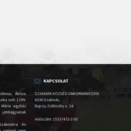
KAPCSOLAT
thmar, illetve
SZAKMÁR KÖZSÉG ÖNKORMÁNYZATA
oka volt. 1299-
6336 Szakmár,
 Mária egyház
Bajcsy Zsilinszky u. 24.
i jobbágyainak
Adószám: 15337472-2-03
Szakmárra és
te semmit nem