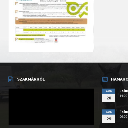
SZAKMÁRRÓL
HAMAROS
Videólejátszó
Fal
AUG
14:00
28
Fal
AUG
06:00
29