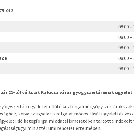
475-012
08:00 –
08:00 –
08:00 –
rtök
08:00 –
k
08:00 –
nuár 21-től változik Kalocsa város gyógyszertárainak ügyeleti
 gyógyszertári ügyeletét ellátó közforgalmú gyógyszertárak szak
sághoz, kérve az ügyeleti szolgálat módosítását ügyeleti és kész
ügyeleti idő betegforgalmi adatai ismeretében tartotta indokolt
egészségügyi minisztériumi rendelet értelmében.