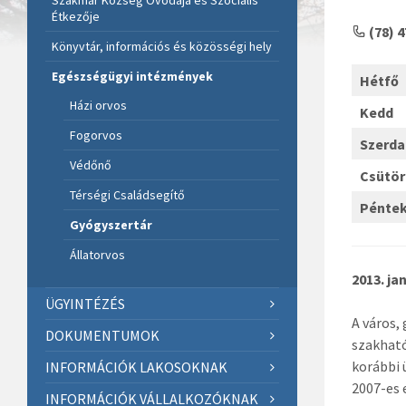
Szakmár Község Óvodája és Szociális
Étkezője
(78) 
Könyvtár, információs és közösségi hely
Egészségügyi intézmények
Hétfő
Házi orvos
Kedd
Fogorvos
Szerda
Védőnő
Csütö
Térségi Családsegítő
Pénte
Gyógyszertár
Állatorvos
2013. ja
ÜGYINTÉZÉS
A város,
DOKUMENTUMOK
szakható
korábbi 
INFORMÁCIÓK LAKOSOKNAK
2007-es 
INFORMÁCIÓK VÁLLALKOZÓKNAK