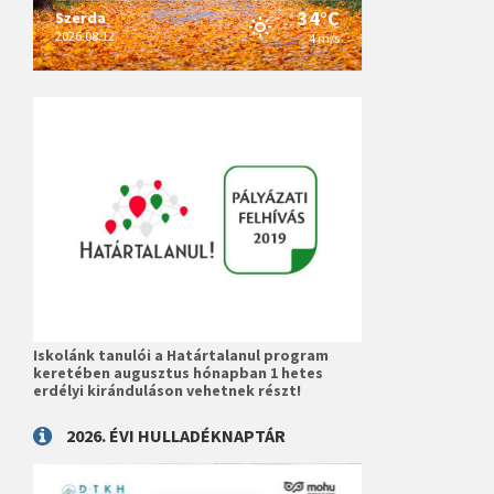
34°C
Szerda
2026.08.12.
4 m/s
Iskolánk tanulói a Határtalanul program
keretében augusztus hónapban 1 hetes
erdélyi kiránduláson vehetnek részt!
2026. ÉVI HULLADÉKNAPTÁR