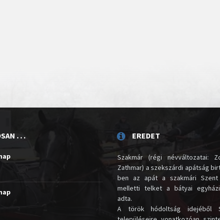
AN . . .
EREDET
unap
Szakmár (régi névváltozatai: Zo
Zathmar) a szekszárdi apátság birt
ben az apát a szakmári Szent
melletti telket a bátyai egyház
unap
adta.
A török hódoltság idejéből 
településeire vonatkozóan szin