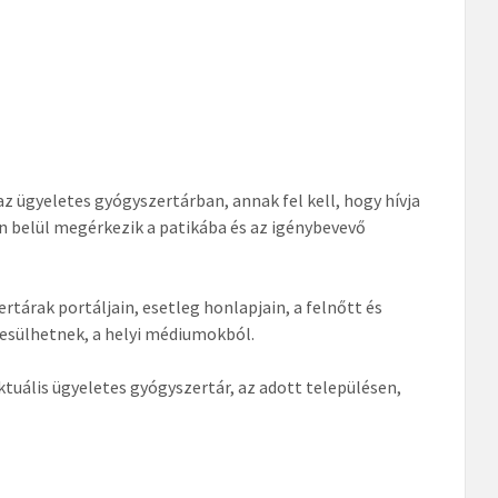
az ügyeletes gyógyszertárban, annak fel kell, hogy hívja
n belül megérkezik a patikába és az igénybevevő
tárak portáljain, esetleg honlapjain, a felnőtt és
rtesülhetnek, a helyi médiumokból.
tuális ügyeletes gyógyszertár, az adott településen,