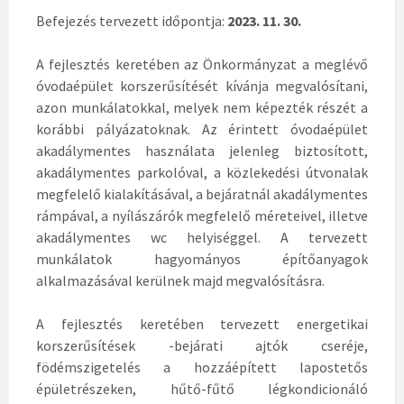
Befejezés tervezett időpontja:
2023. 11. 30.
A fejlesztés keretében az Önkormányzat a meglévő
óvodaépület korszerűsítését kívánja megvalósítani,
azon munkálatokkal, melyek nem képezték részét a
korábbi pályázatoknak. Az érintett óvodaépület
akadálymentes használata jelenleg biztosított,
akadálymentes parkolóval, a közlekedési útvonalak
megfelelő kialakításával, a bejáratnál akadálymentes
rámpával, a nyílászárók megfelelő méreteivel, illetve
akadálymentes wc helyiséggel. A tervezett
munkálatok hagyományos építőanyagok
alkalmazásával kerülnek majd megvalósításra.
A fejlesztés keretében tervezett energetikai
korszerűsítések -bejárati ajtók cseréje,
födémszigetelés a hozzáépített lapostetős
épületrészeken, hűtő-fűtő légkondicionáló