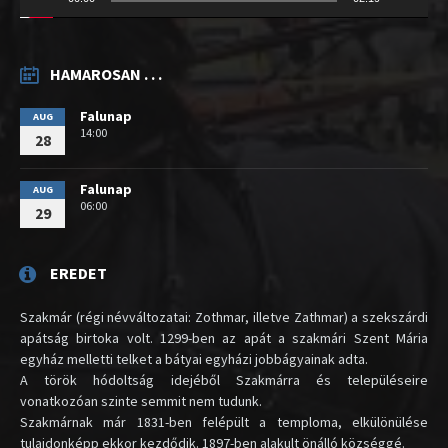
HAMAROSAN . . .
Falunap
AUG
14:00
28
Falunap
AUG
06:00
29
EREDET
Szakmár (régi névváltozatai: Zothmar, illetve Zathmar) a szekszárdi
apátság birtoka volt. 1299-ben az apát a szakmári Szent Mária
egyház melletti telket a bátyai egyházi jobbágyainak adta.
A török hódoltság idejéből Szakmárra és településeire
vonatkozóan szinte semmit nem tudunk.
Szakmárnak már 1831-ben felépült a temploma, elkülönülése
tulajdonképp ekkor kezdődik. 1897-ben alakult önálló községgé.