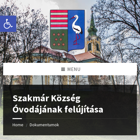
Skip
Skip
Skip
to
to
to
content
left
footer
Eszköztár megnyitása
sidebar
MENU
Szakmár Község
Óvodájának felújítása
Home
Dokumentumok
/