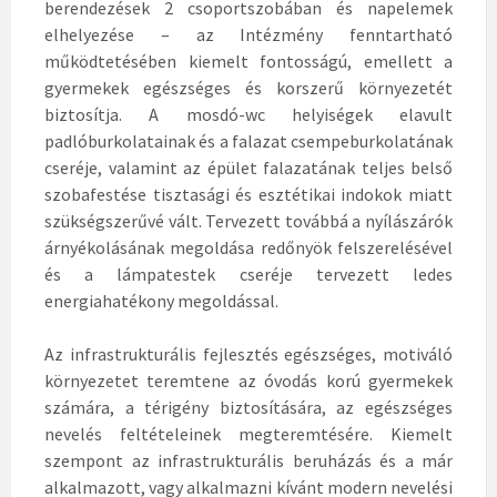
berendezések 2 csoportszobában és napelemek
elhelyezése – az Intézmény fenntartható
működtetésében kiemelt fontosságú, emellett a
gyermekek egészséges és korszerű környezetét
biztosítja. A mosdó-wc helyiségek elavult
padlóburkolatainak és a falazat csempeburkolatának
cseréje, valamint az épület falazatának teljes belső
szobafestése tisztasági és esztétikai indokok miatt
szükségszerűvé vált. Tervezett továbbá a nyílászárók
árnyékolásának megoldása redőnyök felszerelésével
és a lámpatestek cseréje tervezett ledes
energiahatékony megoldással.
Az infrastrukturális fejlesztés egészséges, motiváló
környezetet teremtene az óvodás korú gyermekek
számára, a térigény biztosítására, az egészséges
nevelés feltételeinek megteremtésére. Kiemelt
szempont az infrastrukturális beruházás és a már
alkalmazott, vagy alkalmazni kívánt modern nevelési