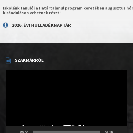
Iskolánk tanulói a Határtalanul program keretében augusztus hón
kiránduláson vehetnek részt!
2026. ÉVI HULLADÉKNAPTÁR
SZAKMÁRRÓL
Videólejátszó
00:00
02:19