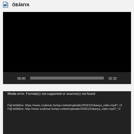
ÓBÁNYA
Videólejátszó
00:00
02:32
Videólejátszó
Media error: Format(s) not supported or source(s) not found
Fájl letöltése: https://www.szakmar.hu/wp-content/uploads/2019/12/obanya_video.mp4?_=2
Fájl letöltése: http://www.szakmar.hu/wp-content/uploads/2019/12/obanya_video.mp4?_=2