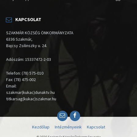
KAPCSOLAT
SZAKMÁR KÖZSÉG ÖNKORMÁNYZATA
6336 Szakmár,
Bajcsy Zsilinszky u. 24.
Adószám: 15337472-2-03
Telefon: (78) 575-010
Fax: (78) 475-002
Email:
szakmar(kukac)dunaktv.hu
titkarsag(kukac)szakmar.hu
Email
Facebook
Kezdőlap
Intézményeink
Kapcsolat
© 2026 Szakmár Község Önkormányzata