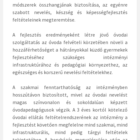
módszerek összhangjának biztosítása, az egyénre
szabott nevelés, készség és képességfejlesztés
feltételeinek megteremtése.
A fejlesztés eredményeként létre jövő óvodai
szolgáltatás az óvoda felvételi körzetében növeli a
hozzáférhetőséget a hátrányokkal küzdő gyermekek
fejlesztéséhez szükséges intézményi
infrastruktúrához és pedagógiai környezethez, az
egészséges és korszerű nevelési feltételekhez.
A szakmai fenntarthatóság az intézményben
hosszútávon biztosított, mivel az óvodai nevelést
magas színvonalon és sokoldalúan képzett
óvodapedagógusok végzik. A 3 éves kortól kötelező
óvodai ellátás feltételrendszerének az intézmény a
fejlesztést követően megfelelne mind szakmai, mind
infrastrukturális, mind pedig tárgyi feltételek
tekintetében. A beruházás megvalósulása után az