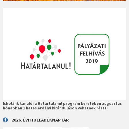
Iskolánk tanulói a Határtalanul program keretében augusztus
hónapban 1 hetes erdélyi kiránduláson vehetnek részt!
2026. ÉVI HULLADÉKNAPTÁR