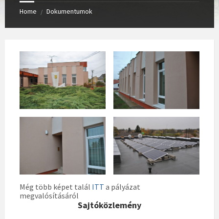
Home
Dokumentumok
/
Még több képet talál
ITT
a pályázat
megvalósításáról
Sajtóközlemény