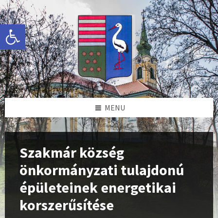
Skip
Skip
Skip
to
to
to
content
left
footer
Eszköztár megnyitása
sidebar
MENU
Szakmár község
önkormányzati tulajdonú
épületeinek energetikai
korszerűsítése