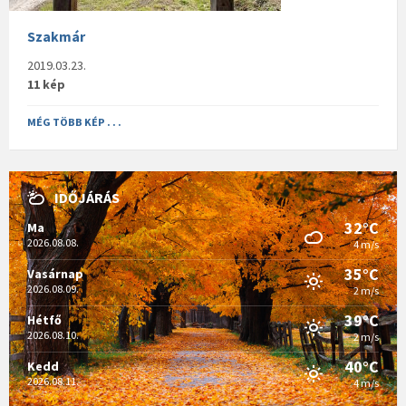
Szakmár
2019.03.23.
11 kép
MÉG TÖBB KÉP . . .
IDŐJÁRÁS
32°C
Ma
2026.08.08.
4 m/s
35°C
Vasárnap
2026.08.09.
2 m/s
39°C
Hétfő
2026.08.10.
2 m/s
40°C
Kedd
2026.08.11.
4 m/s