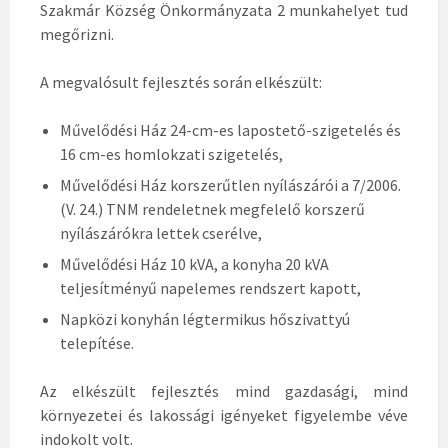
Szakmár Község Önkormányzata 2 munkahelyet tud
megőrizni.
A megvalósult fejlesztés során elkészült:
Művelődési Ház 24-cm-es lapostető-szigetelés és
16 cm-es homlokzati szigetelés,
Művelődési Ház korszerűtlen nyílászárói a 7/2006.
(V. 24.) TNM rendeletnek megfelelő korszerű
nyílászárókra lettek cserélve,
Művelődési Ház 10 kVA, a konyha 20 kVA
teljesítményű napelemes rendszert kapott,
Napközi konyhán légtermikus hőszivattyú
telepítése.
Az elkészült fejlesztés mind gazdasági, mind
környezetei és lakossági igényeket figyelembe véve
indokolt volt.