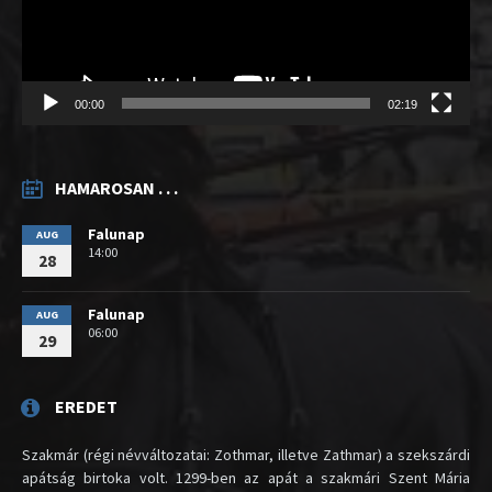
00:00
02:19
HAMAROSAN . . .
Falunap
AUG
14:00
28
Falunap
AUG
06:00
29
EREDET
Szakmár (régi névváltozatai: Zothmar, illetve Zathmar) a szekszárdi
apátság birtoka volt. 1299-ben az apát a szakmári Szent Mária