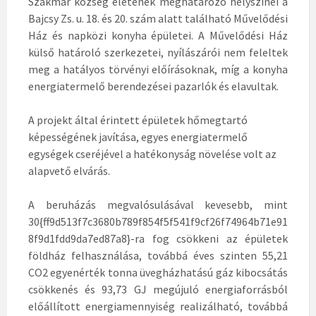
Szakmár község életének meghatározó helyszínei a
Bajcsy Zs. u. 18. és 20. szám alatt található Művelődési
Ház és napközi konyha épületei. A Művelődési Ház
külső határoló szerkezetei, nyílászárói nem feleltek
meg a hatályos törvényi előírásoknak, míg a konyha
energiatermelő berendezései pazarlók és elavultak.
A projekt által érintett épületek hőmegtartó
képességének javítása, egyes energiatermelő
egységek cseréjével a hatékonyság növelése volt az
alapvető elvárás.
A beruházás megvalósulásával kevesebb, mint
30{ff9d513f7c3680b789f854f5f541f9cf26f74964b71e91
8f9d1fdd9da7ed87a8}-ra fog csökkeni az épületek
földház felhasználása, továbbá éves szinten 55,21
CO2 egyenérték tonna üvegházhatású gáz kibocsátás
csökkenés és 93,73 GJ megújuló energiaforrásból
előállított energiamennyiség realizálható, továbbá