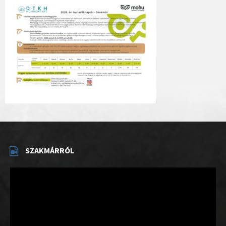
SZAKMÁRRÓL
Videólejátszó