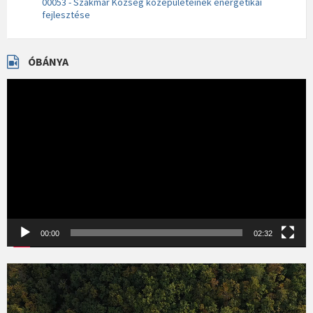
00053 - Szakmár Község középületeinek energetikai
fejlesztése
ÓBÁNYA
Videólejátszó
00:00
02:32
Videólejátszó