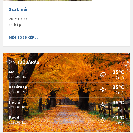
Szakmár
2019.03.23.
11 kép
MÉG TÖBB KÉP . . .
IDŐJÁRÁS
35°C
Ma
2026.08.08.
3 m/s
35°C
Vasárnap
2026.08.09.
2 m/s
39°C
Hétfő
2026.08.10.
1 m/s
41°C
Kedd
2026.08.11.
2 m/s