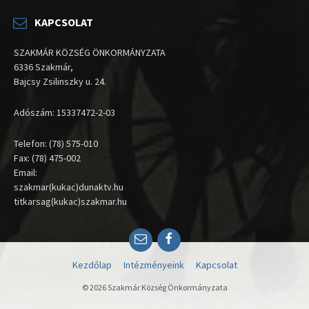
KAPCSOLAT
SZAKMÁR KÖZSÉG ÖNKORMÁNYZATA
6336 Szakmár,
Bajcsy Zsilinszky u. 24.
Adószám: 15337472-2-03
Telefon: (78) 575-010
Fax: (78) 475-002
Email:
szakmar(kukac)dunaktv.hu
titkarsag(kukac)szakmar.hu
Email
Facebook
Kezdőlap
Intézményeink
Kapcsolat
© 2026 Szakmár Község Önkormányzata