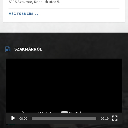
6336 Szakmár, Kossuth utca 5.
MÉG TÖBB CÍM . . .
SZAKMÁRRÓL
Videólejátszó
00:00
02:19