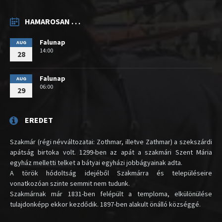
HAMAROSAN . . .
Falunap
AUG
14:00
28
Falunap
AUG
06:00
29
EREDET
Szakmár (régi névváltozatai: Zothmar, illetve Zathmar) a szekszárdi
apátság birtoka volt. 1299-ben az apát a szakmári Szent Mária
egyház melletti telket a bátyai egyházi jobbágyainak adta.
A török hódoltság idejéből Szakmárra és településeire
vonatkozóan szinte semmit nem tudunk.
Szakmárnak már 1831-ben felépült a temploma, elkülönülése
tulajdonképp ekkor kezdődik. 1897-ben alakult önálló községgé.