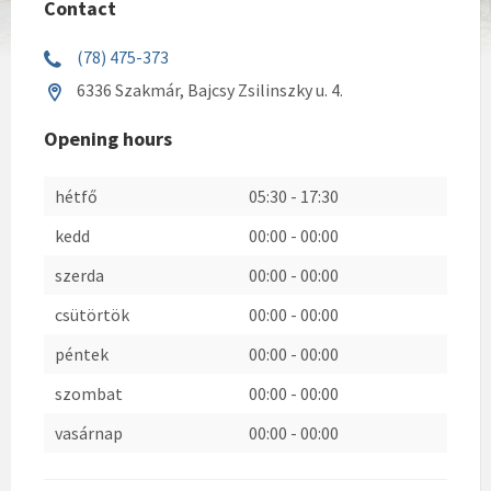
Contact
(78) 475-373
6336 Szakmár, Bajcsy Zsilinszky u. 4.
Opening hours
hétfő
05:30
-
17:30
kedd
00:00
-
00:00
szerda
00:00
-
00:00
csütörtök
00:00
-
00:00
péntek
00:00
-
00:00
szombat
00:00
-
00:00
vasárnap
00:00
-
00:00