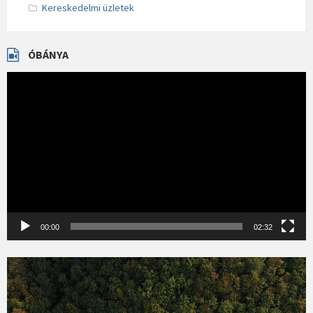
Kereskedelmi üzletek
ÓBÁNYA
Videólejátszó
00:00
02:32
Videólejátszó