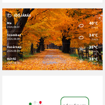
IDŐJÁRÁS
40°C
Ma
2026.08.07.
2 m/s
34°C
Szombat
2026.08.08.
3 m/s
35°C
Vasárnap
2026.08.09.
3 m/s
38°C
Hétfő
2026.08.10.
2 m/s