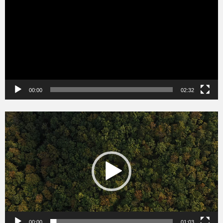
00:00
02:32
Videólejátszó
00:00
01:03