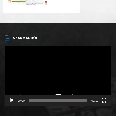
SZAKMÁRRÓL
Videólejátszó
00:00
02:19