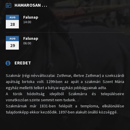
HAMAROSAN . . .
Falunap
AUG
14:00
28
Falunap
AUG
06:00
29
EREDET
Szakmár (régi névváltozatai: Zothmar, illetve Zathmar) a szekszárdi
apátság birtoka volt. 1299-ben az apát a szakmári Szent Mária
egyház melletti telket a bátyai egyházi jobbágyainak adta.
A török hódoltság idejéből Szakmárra és településeire
vonatkozóan szinte semmit nem tudunk.
Szakmárnak már 1831-ben felépült a temploma, elkülönülése
tulajdonképp ekkor kezdődik. 1897-ben alakult önálló községgé.