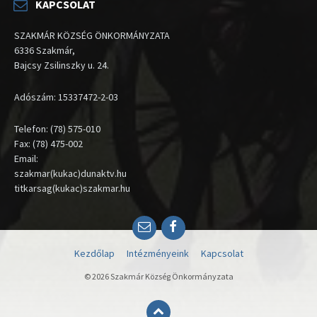
KAPCSOLAT
SZAKMÁR KÖZSÉG ÖNKORMÁNYZATA
6336 Szakmár,
Bajcsy Zsilinszky u. 24.
Adószám: 15337472-2-03
Telefon: (78) 575-010
Fax: (78) 475-002
Email:
szakmar(kukac)dunaktv.hu
titkarsag(kukac)szakmar.hu
Email
Facebook
Kezdőlap
Intézményeink
Kapcsolat
© 2026 Szakmár Község Önkormányzata