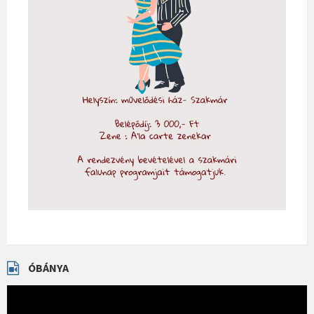
ÓBÁNYA
Videólejátszó