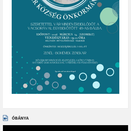
ÓBÁNYA
Videólejátszó