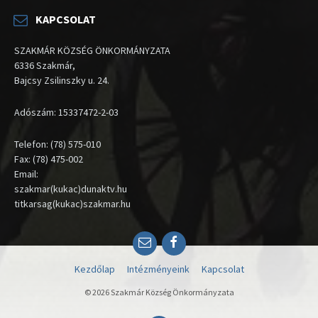
KAPCSOLAT
SZAKMÁR KÖZSÉG ÖNKORMÁNYZATA
6336 Szakmár,
Bajcsy Zsilinszky u. 24.
Adószám: 15337472-2-03
Telefon: (78) 575-010
Fax: (78) 475-002
Email:
szakmar(kukac)dunaktv.hu
titkarsag(kukac)szakmar.hu
Email
Facebook
Kezdőlap
Intézményeink
Kapcsolat
© 2026 Szakmár Község Önkormányzata