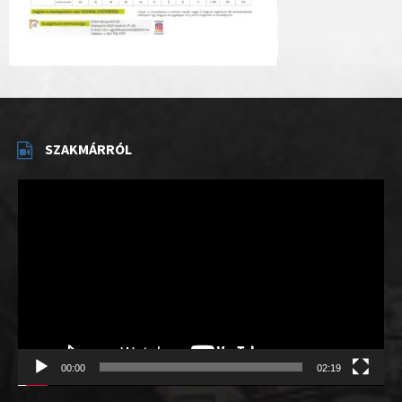
SZAKMÁRRÓL
Videólejátszó
00:00
02:19