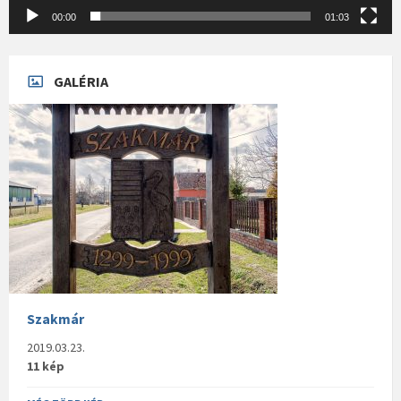
00:00
01:03
GALÉRIA
Szakmár
2019.03.23.
11 kép