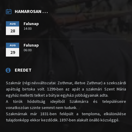
HAMAROSAN . . .
Falunap
AUG
14:00
28
Falunap
AUG
06:00
29
EREDET
Szakmár (régi névváltozatai: Zothmar, illetve Zathmar) a szekszárdi
apátság birtoka volt. 1299-ben az apát a szakmári Szent Mária
egyház melletti telket a bátyai egyházi jobbágyainak adta.
A török hódoltság idejéből Szakmárra és településeire
vonatkozóan szinte semmit nem tudunk.
Szakmárnak már 1831-ben felépült a temploma, elkülönülése
tulajdonképp ekkor kezdődik. 1897-ben alakult önálló községgé.