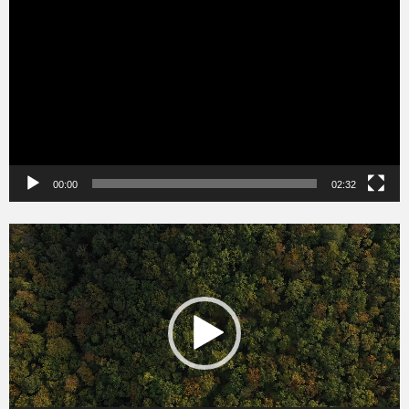
00:00
02:32
Videólejátszó