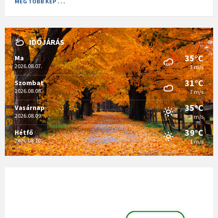
MÉG TÖBB KÉP . . .
IDŐJÁRÁS
35°C
Ma
2026.08.07.
3 m/s
31°C
Szombat
2026.08.08.
7 m/s
35°C
Vasárnap
2026.08.09.
2 m/s
39°C
Hétfő
2026.08.10.
1 m/s