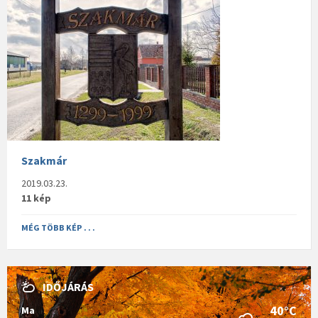
Szakmár
2019.03.23.
11 kép
MÉG TÖBB KÉP . . .
IDŐJÁRÁS
40°C
Ma