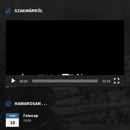
SZAKMÁRRÓL
Videólejátszó
00:00
02:19
HAMAROSAN . . .
Falunap
AUG
14:00
28