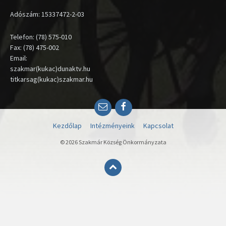
Adószám: 15337472-2-03
Telefon: (78) 575-010
Fax: (78) 475-002
Email:
szakmar(kukac)dunaktv.hu
titkarsag(kukac)szakmar.hu
Email
Facebook
Kezdőlap
Intézményeink
Kapcsolat
© 2026 Szakmár Község Önkormányzata