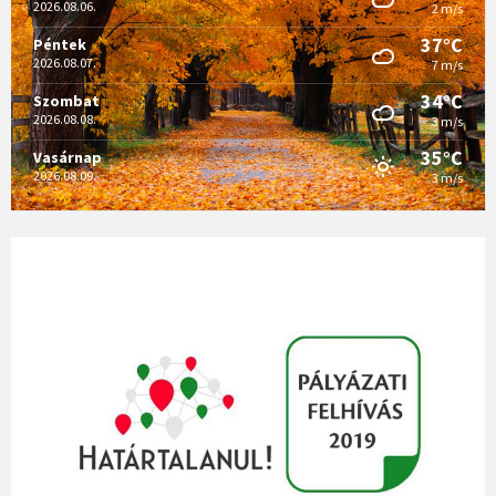
2026.08.06.
2 m/s
37°C
Péntek
2026.08.07.
7 m/s
34°C
Szombat
2026.08.08.
3 m/s
35°C
Vasárnap
2026.08.09.
3 m/s