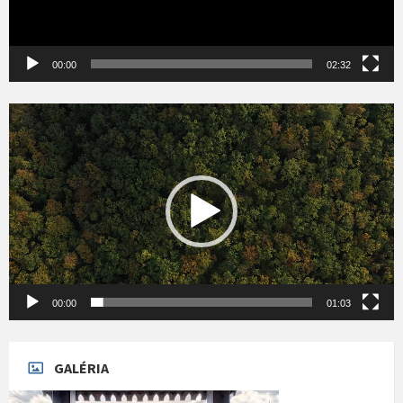
00:00
02:32
Videólejátszó
00:00
01:03
GALÉRIA