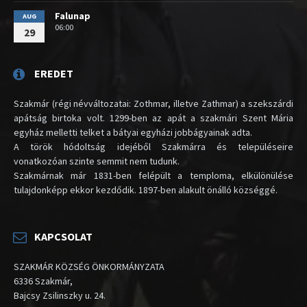
Falunap
AUG
06:00
29
EREDET
Szakmár (régi névváltozatai: Zothmar, illetve Zathmar) a szekszárdi
apátság birtoka volt. 1299-ben az apát a szakmári Szent Mária
egyház melletti telket a bátyai egyházi jobbágyainak adta.
A török hódoltság idejéből Szakmárra és településeire
vonatkozóan szinte semmit nem tudunk.
Szakmárnak már 1831-ben felépült a temploma, elkülönülése
tulajdonképp ekkor kezdődik. 1897-ben alakult önálló községgé.
KAPCSOLAT
SZAKMÁR KÖZSÉG ÖNKORMÁNYZATA
6336 Szakmár,
Bajcsy Zsilinszky u. 24.