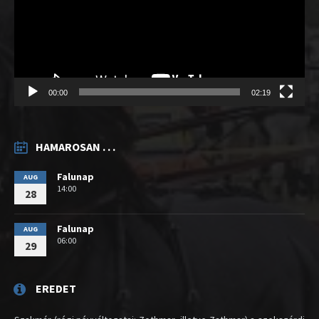
00:00
02:19
HAMAROSAN . . .
Falunap
AUG
14:00
28
Falunap
AUG
06:00
29
EREDET