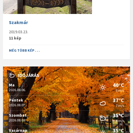
Szakmár
2019.03.23.
11 kép
MÉG TÖBB KÉP . . .
IDŐJÁRÁS
40°C
Ma
2026.08.06.
3 m/s
37°C
Péntek
2026.08.07.
7 m/s
35°C
Szombat
2026.08.08.
4 m/s
35°C
Vasárnap