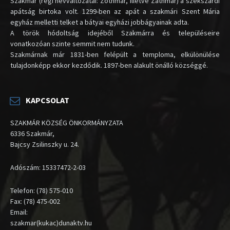
Szakmár (régi névváltozatai: Zothmar, illetve Zathmar) a szekszárdi
apátság birtoka volt. 1299-ben az apát a szakmári Szent Mária
egyház melletti telket a bátyai egyházi jobbágyainak adta.
A török hódoltság idejéből Szakmárra és településeire
vonatkozóan szinte semmit nem tudunk.
Szakmárnak már 1831-ben felépült a temploma, elkülönülése
tulajdonképp ekkor kezdődik. 1897-ben alakult önálló községgé.
KAPCSOLAT
SZAKMÁR KÖZSÉG ÖNKORMÁNYZATA
6336 Szakmár,
Bajcsy Zsilinszky u. 24.
Adószám: 15337472-2-03
Telefon: (78) 575-010
Fax: (78) 475-002
Email:
szakmar(kukac)dunaktv.hu