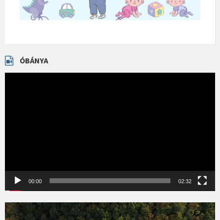
ÓBÁNYA
Videólejátszó
00:00
02:32
Videólejátszó