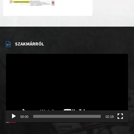
SZAKMÁRRÓL
Videólejátszó
00:00
02:19