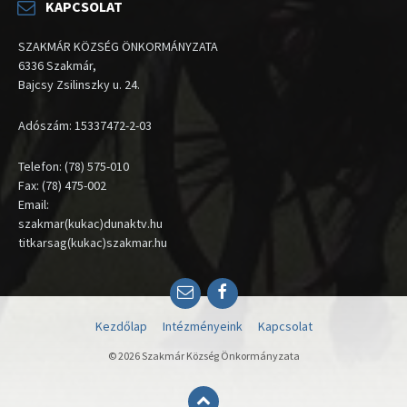
KAPCSOLAT
SZAKMÁR KÖZSÉG ÖNKORMÁNYZATA
6336 Szakmár,
Bajcsy Zsilinszky u. 24.
Adószám: 15337472-2-03
Telefon: (78) 575-010
Fax: (78) 475-002
Email:
szakmar(kukac)dunaktv.hu
titkarsag(kukac)szakmar.hu
Email
Facebook
Kezdőlap
Intézményeink
Kapcsolat
© 2026 Szakmár Község Önkormányzata