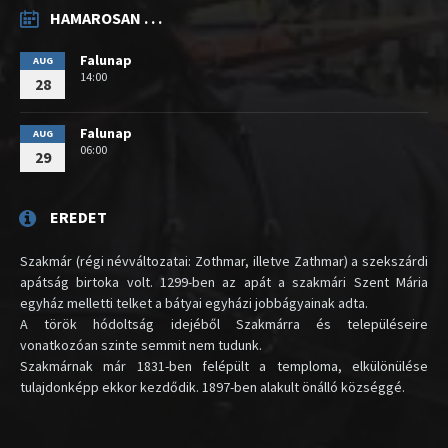
HAMAROSAN . . .
Falunap
AUG
14:00
28
Falunap
AUG
06:00
29
EREDET
Szakmár (régi névváltozatai: Zothmar, illetve Zathmar) a szekszárdi
apátság birtoka volt. 1299-ben az apát a szakmári Szent Mária
egyház melletti telket a bátyai egyházi jobbágyainak adta.
A török hódoltság idejéből Szakmárra és településeire
vonatkozóan szinte semmit nem tudunk.
Szakmárnak már 1831-ben felépült a temploma, elkülönülése
tulajdonképp ekkor kezdődik. 1897-ben alakult önálló községgé.