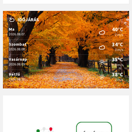
IDŐJÁRÁS
40°C
Ma
2026.08.07.
2 m/s
34°C
Szombat
2026.08.08.
3 m/s
35°C
Vasárnap
2026.08.09.
3 m/s
38°C
Hétfő
2026.08.10.
2 m/s