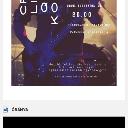
ÓBÁNYA
Videólejátszó