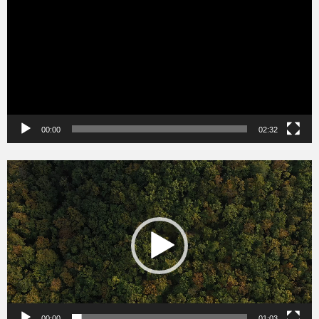
00:00
02:32
Videólejátszó
00:00
01:03