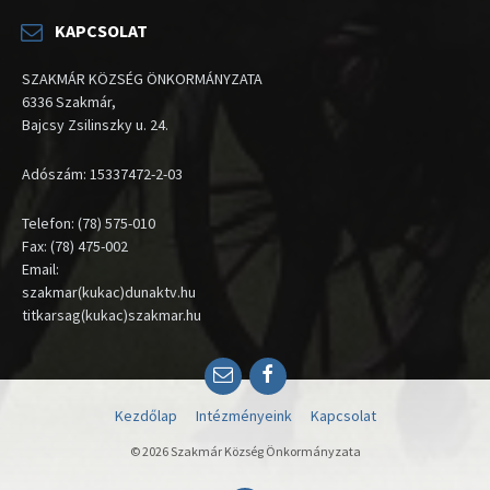
KAPCSOLAT
SZAKMÁR KÖZSÉG ÖNKORMÁNYZATA
6336 Szakmár,
Bajcsy Zsilinszky u. 24.
Adószám: 15337472-2-03
Telefon: (78) 575-010
Fax: (78) 475-002
Email:
szakmar(kukac)dunaktv.hu
titkarsag(kukac)szakmar.hu
Email
Facebook
Kezdőlap
Intézményeink
Kapcsolat
© 2026 Szakmár Község Önkormányzata