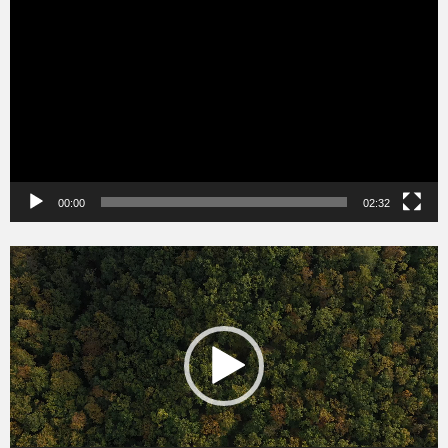
00:00
02:32
Videólejátszó