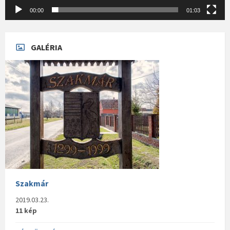
00:00
01:03
GALÉRIA
Szakmár
2019.03.23.
11 kép