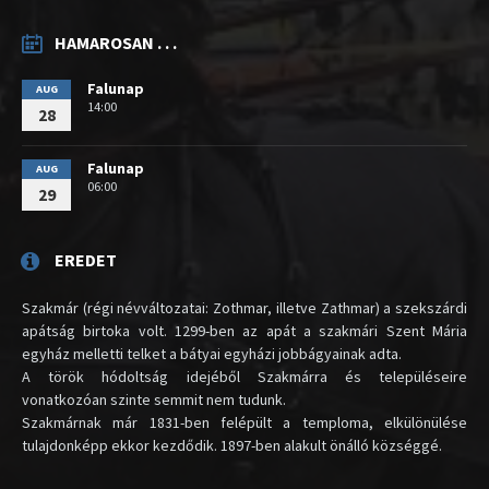
HAMAROSAN . . .
Falunap
AUG
14:00
28
Falunap
AUG
06:00
29
EREDET
Szakmár (régi névváltozatai: Zothmar, illetve Zathmar) a szekszárdi
apátság birtoka volt. 1299-ben az apát a szakmári Szent Mária
egyház melletti telket a bátyai egyházi jobbágyainak adta.
A török hódoltság idejéből Szakmárra és településeire
vonatkozóan szinte semmit nem tudunk.
Szakmárnak már 1831-ben felépült a temploma, elkülönülése
tulajdonképp ekkor kezdődik. 1897-ben alakult önálló községgé.