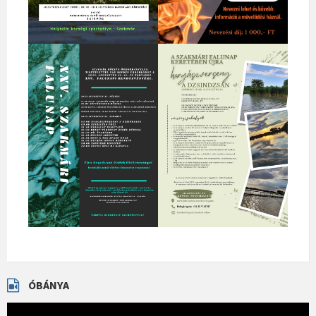
ÓBÁNYA
Videólejátszó