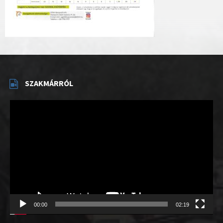
SZAKMÁRRÓL
Videólejátszó
00:00
02:19