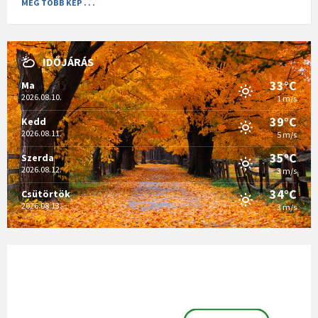
MÉG TÖBB KÉP . . .
IDŐJÁRÁS
33°C
Ma
2026.08.10.
1 m/s
39°C
Kedd
2026.08.11.
5 m/s
35°C
Szerda
2026.08.12.
3 m/s
34°C
Csütörtök
2026.08.13.
3 m/s