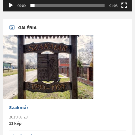
00:00
01:03
GALÉRIA
Szakmár
2019.03.23.
11 kép