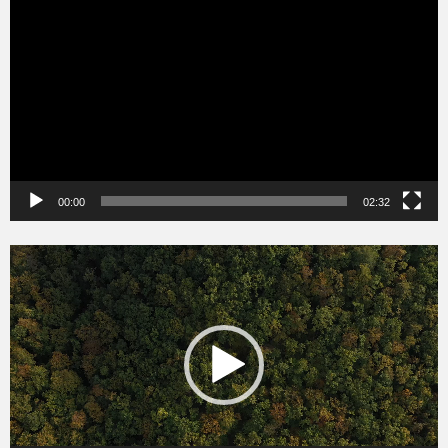
00:00
02:32
Videólejátszó