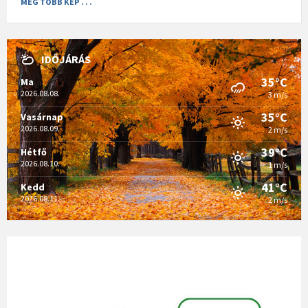
MÉG TÖBB KÉP . . .
IDŐJÁRÁS
35°C
Ma
2026.08.08.
3 m/s
35°C
Vasárnap
2026.08.09.
2 m/s
39°C
Hétfő
2026.08.10.
1 m/s
41°C
Kedd
2026.08.11.
2 m/s