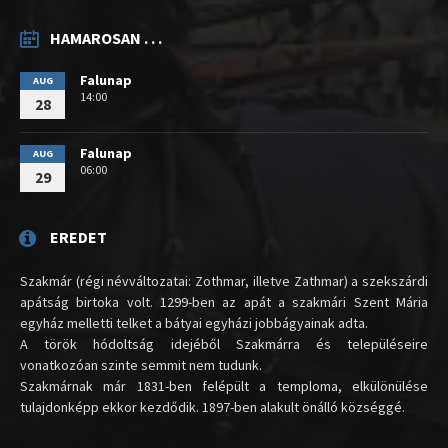
HAMAROSAN . . .
Falunap
AUG
14:00
28
Falunap
AUG
06:00
29
EREDET
Szakmár (régi névváltozatai: Zothmar, illetve Zathmar) a szekszárdi
apátság birtoka volt. 1299-ben az apát a szakmári Szent Mária
egyház melletti telket a bátyai egyházi jobbágyainak adta.
A török hódoltság idejéből Szakmárra és településeire
vonatkozóan szinte semmit nem tudunk.
Szakmárnak már 1831-ben felépült a temploma, elkülönülése
tulajdonképp ekkor kezdődik. 1897-ben alakult önálló községgé.