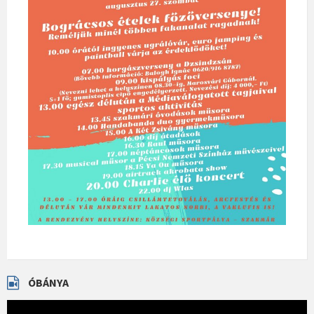
ÓBÁNYA
Videólejátszó