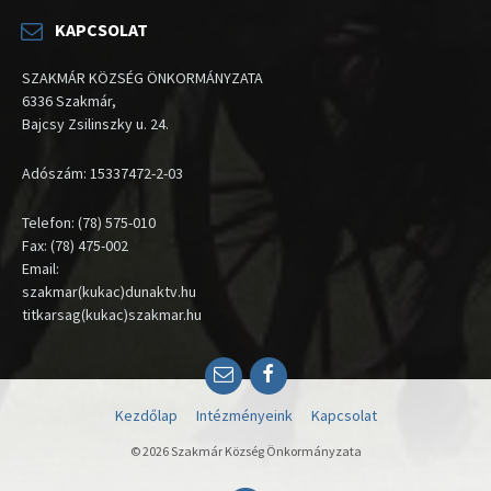
KAPCSOLAT
SZAKMÁR KÖZSÉG ÖNKORMÁNYZATA
6336 Szakmár,
Bajcsy Zsilinszky u. 24.
Adószám: 15337472-2-03
Telefon: (78) 575-010
Fax: (78) 475-002
Email:
szakmar(kukac)dunaktv.hu
titkarsag(kukac)szakmar.hu
Email
Facebook
Kezdőlap
Intézményeink
Kapcsolat
© 2026 Szakmár Község Önkormányzata