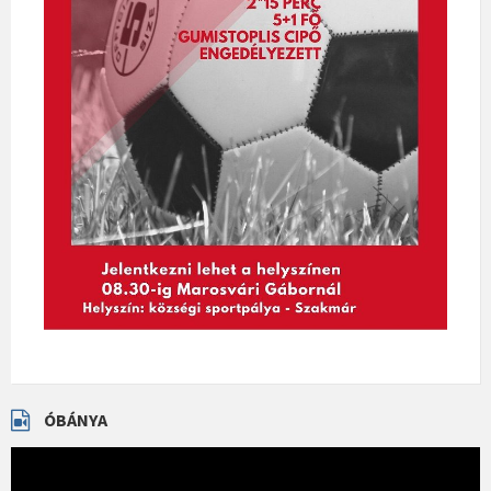
ÓBÁNYA
Videólejátszó