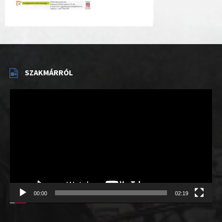
SZAKMÁRRÓL
Videólejátszó
00:00
02:19