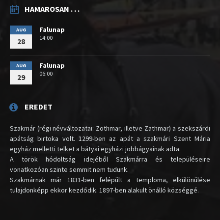
HAMAROSAN . . .
Falunap
AUG
14:00
28
Falunap
AUG
06:00
29
EREDET
Szakmár (régi névváltozatai: Zothmar, illetve Zathmar) a szekszárdi
apátság birtoka volt. 1299-ben az apát a szakmári Szent Mária
egyház melletti telket a bátyai egyházi jobbágyainak adta.
A török hódoltság idejéből Szakmárra és településeire
vonatkozóan szinte semmit nem tudunk.
Szakmárnak már 1831-ben felépült a temploma, elkülönülése
tulajdonképp ekkor kezdődik. 1897-ben alakult önálló községgé.