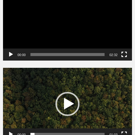
00:00
02:32
Videólejátszó
00:00
01:03