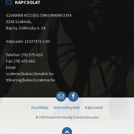
KAPCSOLAT
SZAKMÁR KÖZSÉG ÖNKORMÁNYZATA
6336 Szakmár,
Bajcsy Zsilinszky u. 24.
Adószám: 15337472-2-03
Telefon: (78) 575-010
Fax: (78) 475-002
Email:
szakmar(kukac)dunaktv.hu
titkarsag(kukac)szakmar.hu
Email
Facebook
Kezdőlap
Intézményeink
Kapcsolat
© 2026 Szakmár Község Önkormányzata