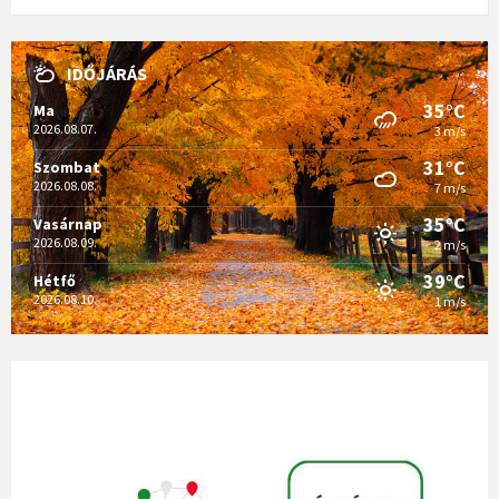
IDŐJÁRÁS
35°C
Ma
2026.08.07.
3 m/s
31°C
Szombat
2026.08.08.
7 m/s
35°C
Vasárnap
2026.08.09.
2 m/s
39°C
Hétfő
2026.08.10.
1 m/s