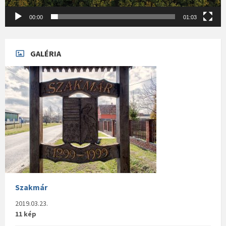
00:00
01:03
GALÉRIA
Szakmár
2019.03.23.
11 kép