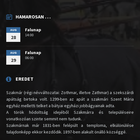
HAMAROSAN . . .
Falunap
AUG
14:00
28
Falunap
AUG
06:00
29
EREDET
Szakmár (régi névváltozatai: Zothmar, illetve Zathmar) a szekszárdi
apátság birtoka volt. 1299-ben az apát a szakmári Szent Mária
egyház melletti telket a bátyai egyházi jobbágyainak adta.
A török hódoltság idejéből Szakmárra és településeire
vonatkozóan szinte semmit nem tudunk.
Szakmárnak már 1831-ben felépült a temploma, elkülönülése
tulajdonképp ekkor kezdődik. 1897-ben alakult önálló községgé.