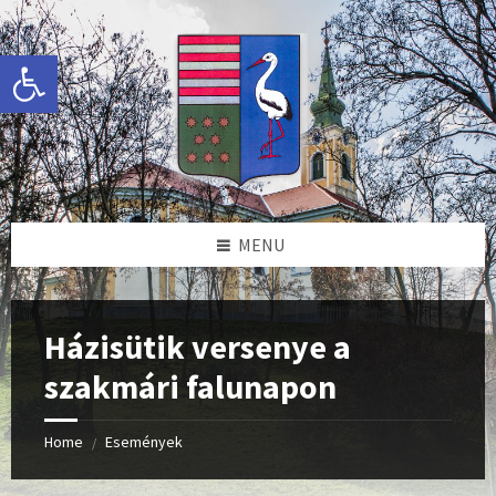
Skip
Skip
Skip
to
to
to
content
left
footer
Eszköztár megnyitása
sidebar
MENU
Házisütik versenye a
szakmári falunapon
Home
Események
/