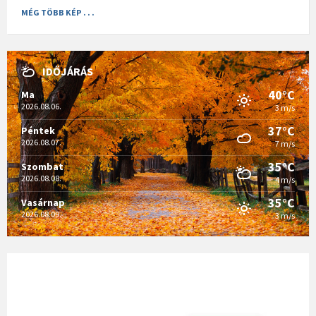
MÉG TÖBB KÉP . . .
IDŐJÁRÁS
40°C
Ma
2026.08.06.
3 m/s
37°C
Péntek
2026.08.07.
7 m/s
35°C
Szombat
2026.08.08.
4 m/s
35°C
Vasárnap
2026.08.09.
3 m/s