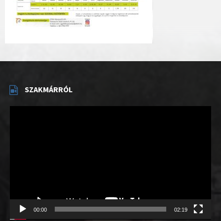
SZAKMÁRRÓL
Videólejátszó
00:00
02:19