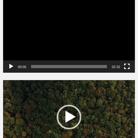
Videólejátszó
00:00
02:32
Videólejátszó