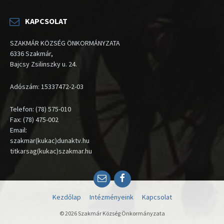
KAPCSOLAT
SZAKMÁR KÖZSÉG ÖNKORMÁNYZATA
6336 Szakmár,
Bajcsy Zsilinszky u. 24.
Adószám: 15337472-2-03
Telefon: (78) 575-010
Fax: (78) 475-002
Email:
szakmar(kukac)dunaktv.hu
titkarsag(kukac)szakmar.hu
Email
Facebook
Kezdőlap
Intézményeink
Kapcsolat
© 2026 Szakmár Község Önkormányzata