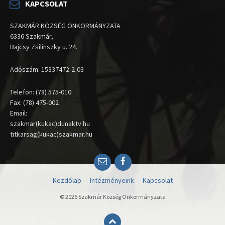
KAPCSOLAT
SZAKMÁR KÖZSÉG ÖNKORMÁNYZATA
6336 Szakmár,
Bajcsy Zsilinszky u. 24.
Adószám: 15337472-2-03
Telefon: (78) 575-010
Fax: (78) 475-002
Email:
szakmar(kukac)dunaktv.hu
titkarsag(kukac)szakmar.hu
Email
Facebook
Kezdőlap
Intézményeink
Kapcsolat
© 2026 Szakmár Község Önkormányzata