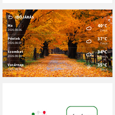
IDŐJÁRÁS
40°C
Ma
2026.08.06.
2 m/s
37°C
Péntek
2026.08.07.
7 m/s
34°C
Szombat
2026.08.08.
3 m/s
35°C
Vasárnap
2026.08.09.
3 m/s