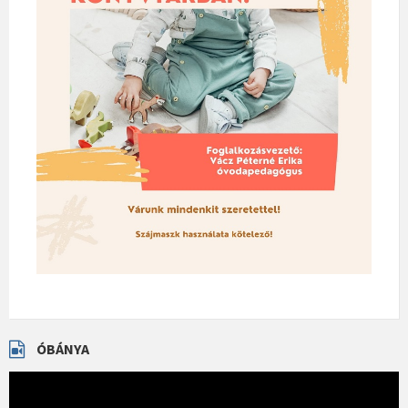
ÓBÁNYA
Videólejátszó