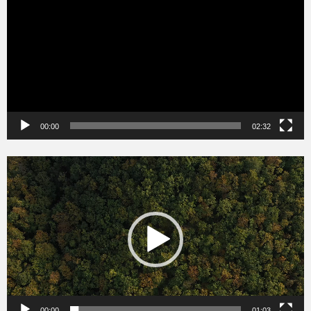
00:00
02:32
Videólejátszó
00:00
01:03