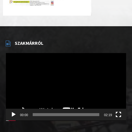
SZAKMÁRRÓL
Videólejátszó
00:00
02:19