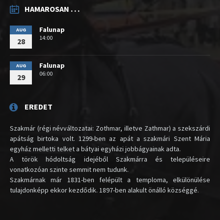
HAMAROSAN . . .
Falunap
AUG
14:00
28
Falunap
AUG
06:00
29
EREDET
Szakmár (régi névváltozatai: Zothmar, illetve Zathmar) a szekszárdi
apátság birtoka volt. 1299-ben az apát a szakmári Szent Mária
egyház melletti telket a bátyai egyházi jobbágyainak adta.
A török hódoltság idejéből Szakmárra és településeire
vonatkozóan szinte semmit nem tudunk.
Szakmárnak már 1831-ben felépült a temploma, elkülönülése
tulajdonképp ekkor kezdődik. 1897-ben alakult önálló községgé.