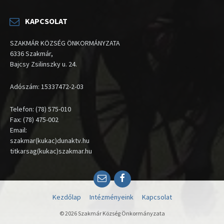
KAPCSOLAT
SZAKMÁR KÖZSÉG ÖNKORMÁNYZATA
6336 Szakmár,
Bajcsy Zsilinszky u. 24.
Adószám: 15337472-2-03
Telefon: (78) 575-010
Fax: (78) 475-002
Email:
szakmar(kukac)dunaktv.hu
titkarsag(kukac)szakmar.hu
Email
Facebook
Kezdőlap
Intézményeink
Kapcsolat
© 2026 Szakmár Község Önkormányzata