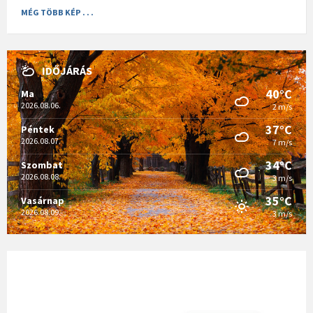
MÉG TÖBB KÉP . . .
IDŐJÁRÁS
40°C
Ma
2026.08.06.
2 m/s
37°C
Péntek
2026.08.07.
7 m/s
34°C
Szombat
2026.08.08.
3 m/s
35°C
Vasárnap
2026.08.09.
3 m/s