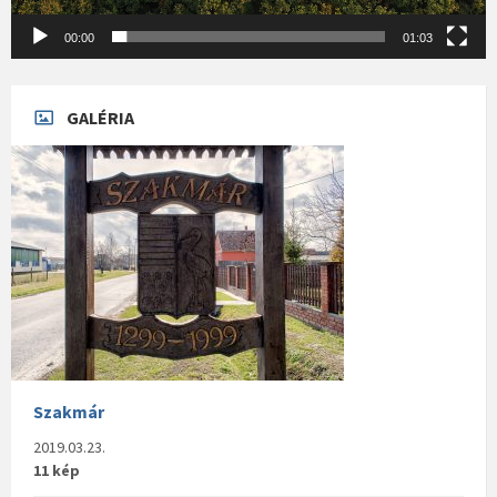
00:00
01:03
GALÉRIA
Szakmár
2019.03.23.
11 kép