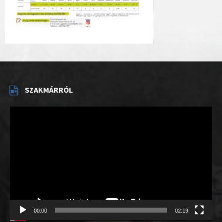
SZAKMÁRRÓL
Videólejátszó
00:00
02:19