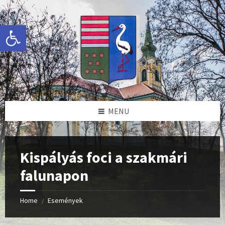
Skip
Skip
Skip
to
to
to
content
left
footer
Eszköztár megnyitása
sidebar
MENU
Kispályás foci a szakmári
falunapon
Home
Események
/