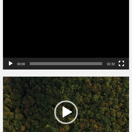
Videólejátszó
00:00
02:32
Videólejátszó