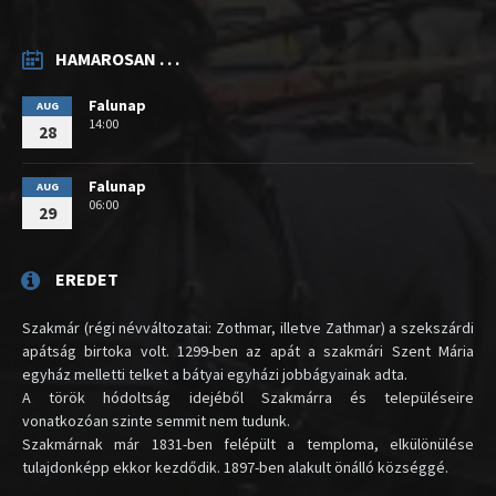
HAMAROSAN . . .
Falunap
AUG
14:00
28
Falunap
AUG
06:00
29
EREDET
Szakmár (régi névváltozatai: Zothmar, illetve Zathmar) a szekszárdi
apátság birtoka volt. 1299-ben az apát a szakmári Szent Mária
egyház melletti telket a bátyai egyházi jobbágyainak adta.
A török hódoltság idejéből Szakmárra és településeire
vonatkozóan szinte semmit nem tudunk.
Szakmárnak már 1831-ben felépült a temploma, elkülönülése
tulajdonképp ekkor kezdődik. 1897-ben alakult önálló községgé.