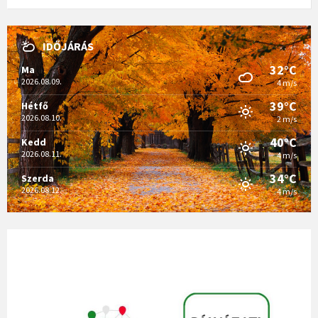
IDŐJÁRÁS
32°C
Ma
2026.08.09.
4 m/s
39°C
Hétfő
2026.08.10.
2 m/s
40°C
Kedd
2026.08.11.
4 m/s
34°C
Szerda
2026.08.12.
4 m/s