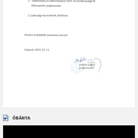
ÓBÁNYA
Videólejátszó