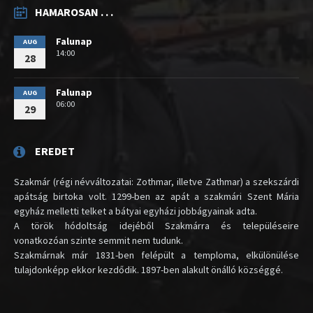
HAMAROSAN . . .
Falunap
AUG
14:00
28
Falunap
AUG
06:00
29
EREDET
Szakmár (régi névváltozatai: Zothmar, illetve Zathmar) a szekszárdi
apátság birtoka volt. 1299-ben az apát a szakmári Szent Mária
egyház melletti telket a bátyai egyházi jobbágyainak adta.
A török hódoltság idejéből Szakmárra és településeire
vonatkozóan szinte semmit nem tudunk.
Szakmárnak már 1831-ben felépült a temploma, elkülönülése
tulajdonképp ekkor kezdődik. 1897-ben alakult önálló községgé.