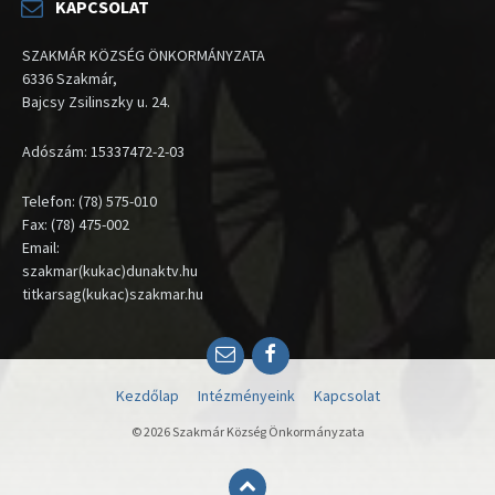
KAPCSOLAT
SZAKMÁR KÖZSÉG ÖNKORMÁNYZATA
6336 Szakmár,
Bajcsy Zsilinszky u. 24.
Adószám: 15337472-2-03
Telefon: (78) 575-010
Fax: (78) 475-002
Email:
szakmar(kukac)dunaktv.hu
titkarsag(kukac)szakmar.hu
Email
Facebook
Kezdőlap
Intézményeink
Kapcsolat
© 2026 Szakmár Község Önkormányzata