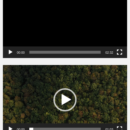
00:00
02:32
Videólejátszó
00:00
01:03