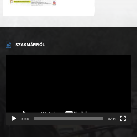
SZAKMÁRRÓL
Videólejátszó
00:00
02:19