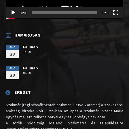
00:00
02:19
HAMAROSAN . . .
Falunap
AUG
14:00
28
Falunap
AUG
06:00
29
EREDET
Szakmár (régi névváltozatai: Zothmar, illetve Zathmar) a szekszárdi
apátság birtoka volt. 1299-ben az apát a szakmári Szent Mária
egyház melletti telket a bátyai egyházi jobbágyainak adta.
A török hódoltság idejéből Szakmárra és településeire