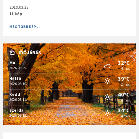
2019.03.23.
11 kép
MÉG TÖBB KÉP . . .
IDŐJÁRÁS
32°C
Ma
2026.08.09.
4 m/s
39°C
Hétfő
2026.08.10.
2 m/s
40°C
Kedd
2026.08.11.
4 m/s
34°C
Szerda
2026.08.12.
4 m/s