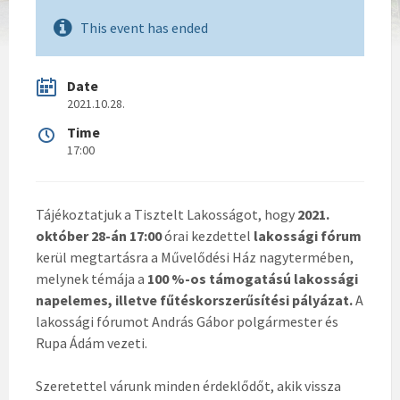
This event has ended
Date
2021.10.28.
Time
17:00
Tájékoztatjuk a Tisztelt Lakosságot, hogy
2021.
október 28-án 17:00
órai kezdettel
lakossági fórum
kerül megtartásra a Művelődési Ház nagytermében,
melynek témája a
100 %-os támogatású lakossági
napelemes, illetve fűtéskorszerűsítési pályázat.
A
lakossági fórumot András Gábor polgármester és
Rupa Ádám vezeti.
Szeretettel várunk minden érdeklődőt, akik vissza