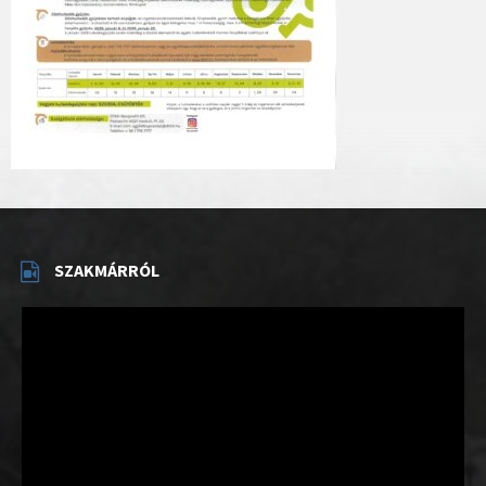
SZAKMÁRRÓL
Videólejátszó