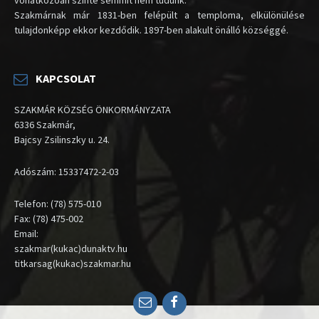
vonatkozóan szinte semmit nem tudunk.
Szakmárnak már 1831-ben felépült a temploma, elkülönülése
tulajdonképp ekkor kezdődik. 1897-ben alakult önálló községgé.
KAPCSOLAT
SZAKMÁR KÖZSÉG ÖNKORMÁNYZATA
6336 Szakmár,
Bajcsy Zsilinszky u. 24.
Adószám: 15337472-2-03
Telefon: (78) 575-010
Fax: (78) 475-002
Email:
szakmar(kukac)dunaktv.hu
titkarsag(kukac)szakmar.hu
Email
Facebook