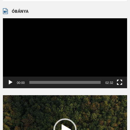
ÓBÁNYA
Videólejátszó
00:00
02:32
Videólejátszó