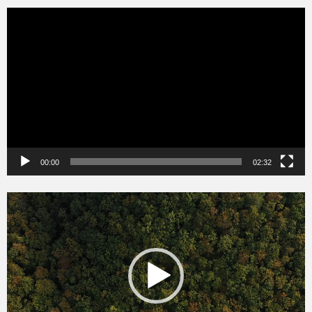
Videólejátszó
00:00
02:32
Videólejátszó