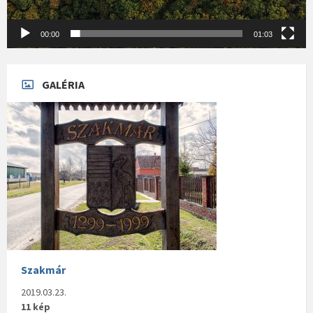
00:00
01:03
GALÉRIA
Szakmár
2019.03.23.
11 kép