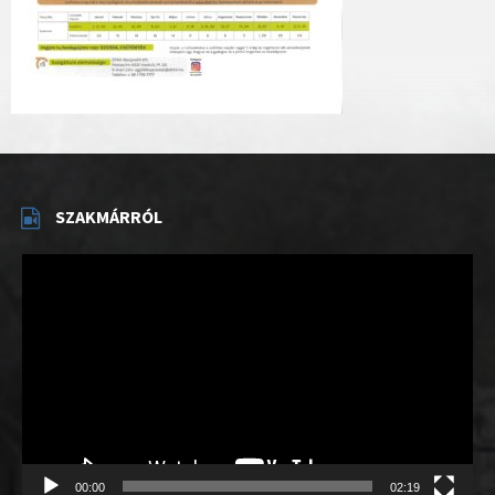
SZAKMÁRRÓL
Videólejátszó
00:00
02:19