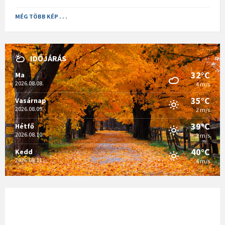
MÉG TÖBB KÉP . . .
IDŐJÁRÁS
32°C
Ma
2026.08.08.
4 m/s
35°C
Vasárnap
2026.08.09.
2 m/s
39°C
Hétfő
2026.08.10.
2 m/s
40°C
Kedd
2026.08.11.
4 m/s