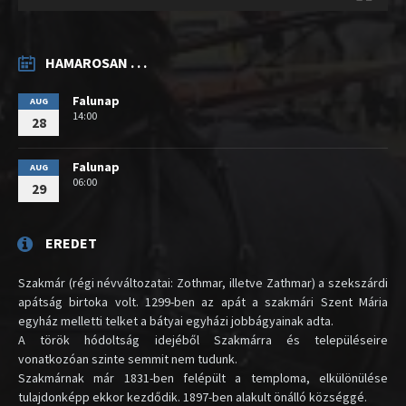
HAMAROSAN . . .
Falunap
AUG
14:00
28
Falunap
AUG
06:00
29
EREDET
Szakmár (régi névváltozatai: Zothmar, illetve Zathmar) a szekszárdi
apátság birtoka volt. 1299-ben az apát a szakmári Szent Mária
egyház melletti telket a bátyai egyházi jobbágyainak adta.
A török hódoltság idejéből Szakmárra és településeire
vonatkozóan szinte semmit nem tudunk.
Szakmárnak már 1831-ben felépült a temploma, elkülönülése
tulajdonképp ekkor kezdődik. 1897-ben alakult önálló községgé.