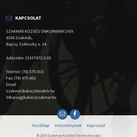
KAPCSOLAT
SZAKMÁR KÖZSÉG ÖNKORMÁNYZATA
6336 Szakmár,
Bajcsy Zsilinszky u. 24.
Adószám: 15337472-2-03
Telefon: (78) 575-010
Fax: (78) 475-002
Email:
szakmar(kukac)dunaktv.hu
titkarsag(kukac)szakmar.hu
Email
Facebook
Kezdőlap
Intézményeink
Kapcsolat
© 2026 Szakmár Község Önkormányzata