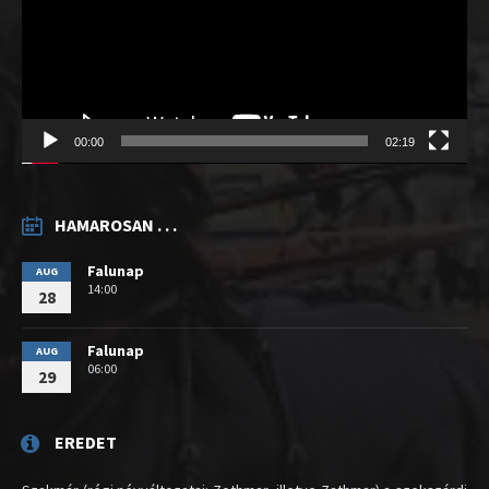
00:00
02:19
HAMAROSAN . . .
Falunap
AUG
14:00
28
Falunap
AUG
06:00
29
EREDET