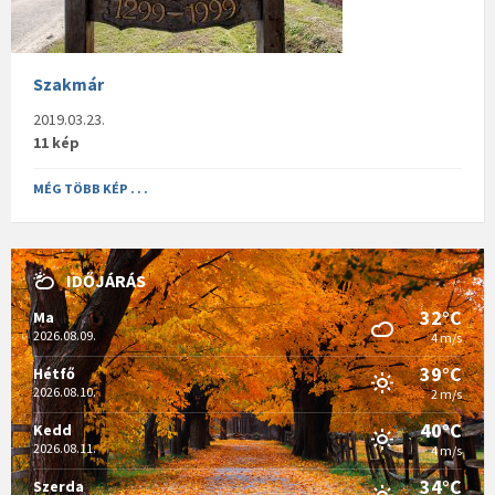
Szakmár
2019.03.23.
11 kép
MÉG TÖBB KÉP . . .
IDŐJÁRÁS
32°C
Ma
2026.08.09.
4 m/s
39°C
Hétfő
2026.08.10.
2 m/s
40°C
Kedd
2026.08.11.
4 m/s
34°C
Szerda