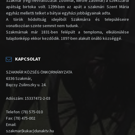
Szakmár (régi névváltozatai: Zothmar, illetve Zathmar) a szekszárdi
apátság birtoka volt. 1299-ben az apát a szakmári Szent Mária
egyház melletti telket a bátyai egyházi jobbágyainak adta.
A török hódoltság idejéből Szakmárra és településeire
vonatkozóan szinte semmit nem tudunk.
Szakmárnak már 1831-ben felépült a temploma, elkülönülése
tulajdonképp ekkor kezdődik. 1897-ben alakult önálló községgé.
KAPCSOLAT
SZAKMÁR KÖZSÉG ÖNKORMÁNYZATA
6336 Szakmár,
Bajcsy Zsilinszky u. 24.
Adószám: 15337472-2-03
Telefon: (78) 575-010
Fax: (78) 475-002
Email:
szakmar(kukac)dunaktv.hu