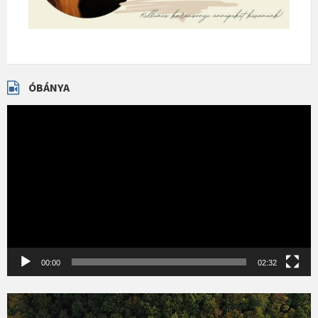
ÓBÁNYA
Videólejátszó
00:00
02:32
Videólejátszó