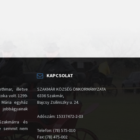
KAPCSOLAT
thmar, illetve
SZAKMÁR KÖZSÉG ÖNKORMÁNYZATA
oka volt. 1299-
6336 Szakmár,
 Mária egyház
Bajcsy Zsilinszky u. 24.
i jobbágyainak
Adószám: 15337472-2-03
Szakmárra és
te semmit nem
Telefon: (78) 575-010
Fax: (78) 475-002