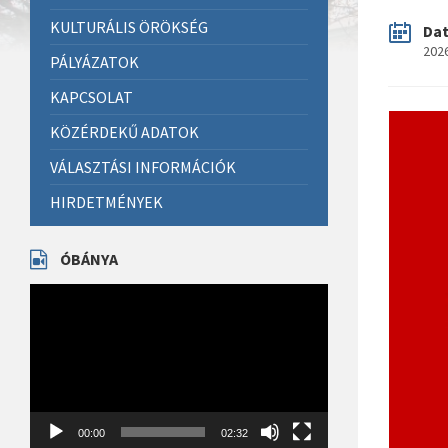
KULTURÁLIS ÖRÖKSÉG
Da
2026
PÁLYÁZATOK
KAPCSOLAT
KÖZÉRDEKŰ ADATOK
VÁLASZTÁSI INFORMÁCIÓK
HIRDETMÉNYEK
ÓBÁNYA
Videólejátszó
00:00
02:32