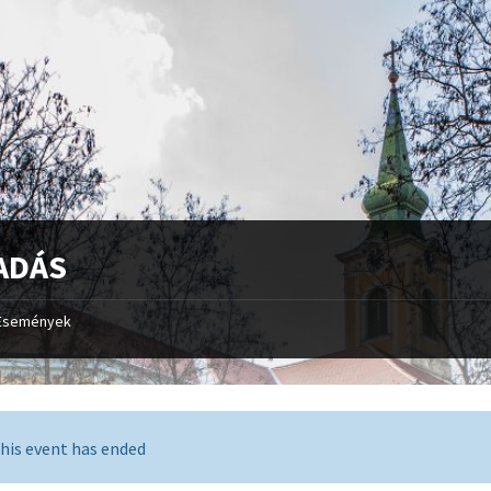
ADÁS
Események
his event has ended