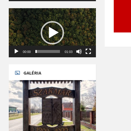
Videólejátszó
00:00
01:03
GALÉRIA