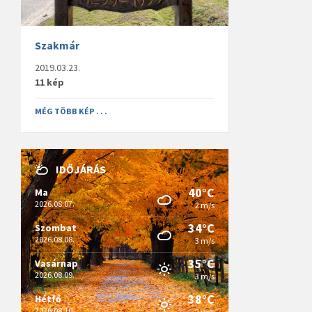
Szakmár
2019.03.23.
11 kép
MÉG TÖBB KÉP . . .
IDŐJÁRÁS
40°C
Ma
2026.08.07.
2 m/s
34°C
Szombat
2026.08.08.
3 m/s
35°C
Vasárnap
2026.08.09.
3 m/s
38°C
Hétfő
2026.08.10.
2 m/s