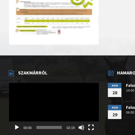
SZAKMÁRRÓL
HAMAROS
Videólejátszó
Fal
AUG
14:00
28
Fal
AUG
06:00
29
00:00
02:19