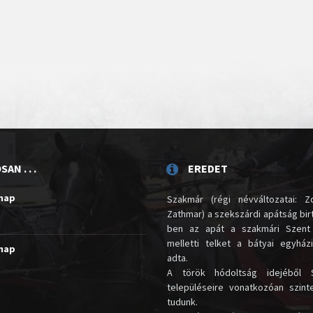
AN . . .
EREDET
unap
Szakmár (régi névváltozatai: Zo
Zathmar) a szekszárdi apátság birt
ben az apát a szakmári Szent
melletti telket a bátyai egyház
unap
adta.
A török hódoltság idejéből 
településeire vonatkozóan szin
tudunk.