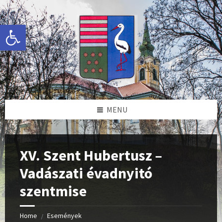
Skip
Skip
Skip
to
to
to
content
left
footer
Eszköztár megnyitása
sidebar
MENU
XV. Szent Hubertusz –
Vadászati évadnyitó
szentmise
Home
Események
/