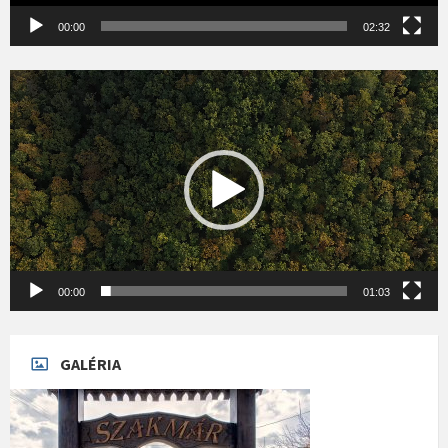
00:00
02:32
Videólejátszó
00:00
01:03
GALÉRIA