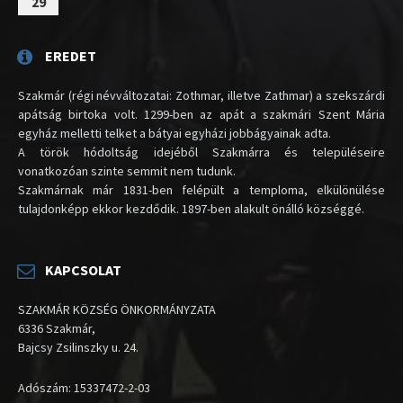
29
EREDET
Szakmár (régi névváltozatai: Zothmar, illetve Zathmar) a szekszárdi
apátság birtoka volt. 1299-ben az apát a szakmári Szent Mária
egyház melletti telket a bátyai egyházi jobbágyainak adta.
A török hódoltság idejéből Szakmárra és településeire
vonatkozóan szinte semmit nem tudunk.
Szakmárnak már 1831-ben felépült a temploma, elkülönülése
tulajdonképp ekkor kezdődik. 1897-ben alakult önálló községgé.
KAPCSOLAT
SZAKMÁR KÖZSÉG ÖNKORMÁNYZATA
6336 Szakmár,
Bajcsy Zsilinszky u. 24.
Adószám: 15337472-2-03