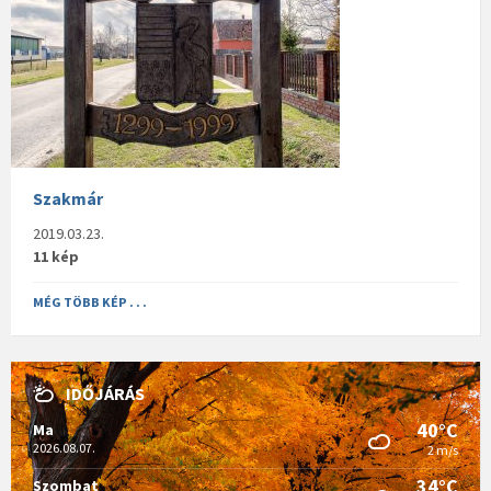
Szakmár
2019.03.23.
11 kép
MÉG TÖBB KÉP . . .
IDŐJÁRÁS
40°C
Ma
2026.08.07.
2 m/s
34°C
Szombat