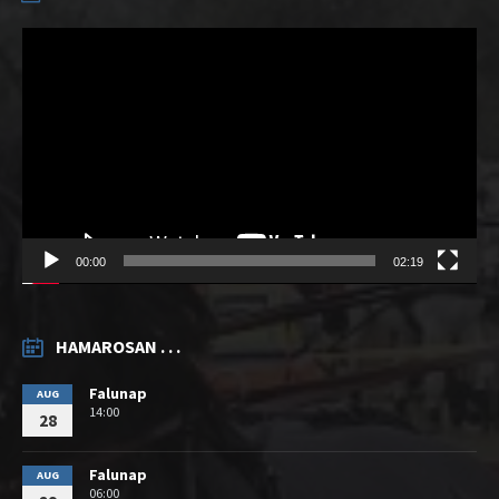
Videólejátszó
00:00
02:19
HAMAROSAN . . .
Falunap
AUG
14:00
28
Falunap
AUG
06:00