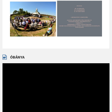
ÓBÁNYA
Videólejátszó