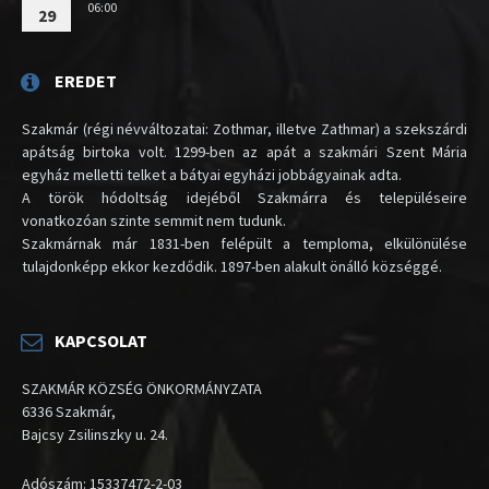
06:00
29
EREDET
Szakmár (régi névváltozatai: Zothmar, illetve Zathmar) a szekszárdi
apátság birtoka volt. 1299-ben az apát a szakmári Szent Mária
egyház melletti telket a bátyai egyházi jobbágyainak adta.
A török hódoltság idejéből Szakmárra és településeire
vonatkozóan szinte semmit nem tudunk.
Szakmárnak már 1831-ben felépült a temploma, elkülönülése
tulajdonképp ekkor kezdődik. 1897-ben alakult önálló községgé.
KAPCSOLAT
SZAKMÁR KÖZSÉG ÖNKORMÁNYZATA
6336 Szakmár,
Bajcsy Zsilinszky u. 24.
Adószám: 15337472-2-03