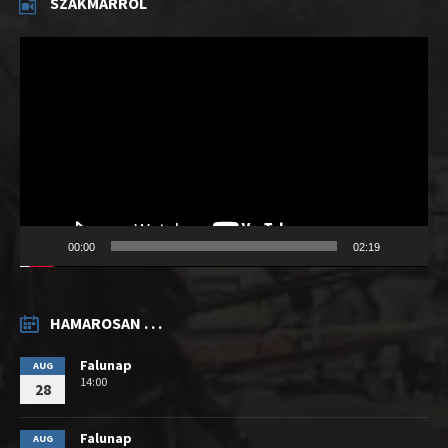
SZAKMÁRRÓL
Videólejátszó
00:00
02:19
HAMAROSAN . . .
Falunap
AUG
14:00
28
Falunap
AUG