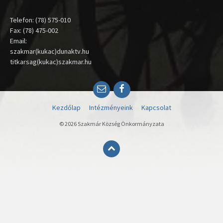
Telefon: (78) 575-010
Fax: (78) 475-002
Email:
szakmar(kukac)dunaktv.hu
titkarsag(kukac)szakmar.hu
Email
Facebook
Kezdőlap
Intézményeink
Kapcsolat
© 2026 Szakmár Község Önkormányzata