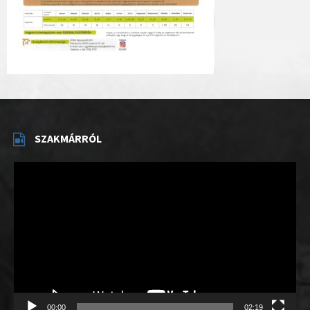
SZAKMÁRRÓL
Videólejátszó
00:00
02:19