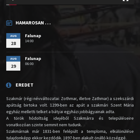
HAMAROSAN . . .
Falunap
AUG
14:00
28
Falunap
AUG
06:00
29
EREDET
Szakmár (régi névváltozatai: Zothmar, illetve Zathmar) a szekszárdi
apátság birtoka volt. 1299-ben az apát a szakmári Szent Mária
egyház melletti telket a bátyai egyházi jobbágyainak adta.
A török hódoltság idejéből Szakmárra és településeire
vonatkozóan szinte semmit nem tudunk.
Szakmárnak már 1831-ben felépült a temploma, elkülönülése
tulajdonképp ekkor kezdődik. 1897-ben alakult önálló községgé.