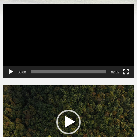
Videólejátszó
00:00
02:32
Videólejátszó