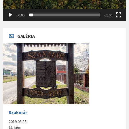
00:00
01:03
GALÉRIA
Szakmár
2019.03.23.
11 kép