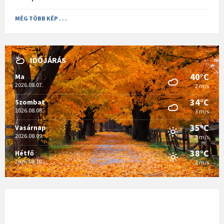
MÉG TÖBB KÉP . . .
IDŐJÁRÁS
40°C
Ma
2026.08.07.
2 m/s
34°C
Szombat
2026.08.08.
3 m/s
35°C
Vasárnap
2026.08.09.
3 m/s
38°C
Hétfő
2026.08.10.
2 m/s