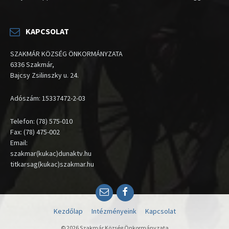
KAPCSOLAT
SZAKMÁR KÖZSÉG ÖNKORMÁNYZATA
6336 Szakmár,
Bajcsy Zsilinszky u. 24.
Adószám: 15337472-2-03
Telefon: (78) 575-010
Fax: (78) 475-002
Email:
szakmar(kukac)dunaktv.hu
titkarsag(kukac)szakmar.hu
Email
Facebook
Kezdőlap
Intézményeink
Kapcsolat
© 2026 Szakmár Község Önkormányzata