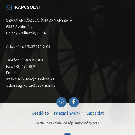
KAPCSOLAT
SZAKMÁR KÖZSÉG ÖNKORMÁNYZATA
6336 Szakmár,
Bajcsy Zsilinszky u. 24.
Adószám: 15337472-2-03
Telefon: (78) 575-010
Fax: (78) 475-002
Email:
szakmar(kukac)dunaktv.hu
titkarsag(kukac)szakmar.hu
Email
Facebook
Kezdőlap
Intézményeink
Kapcsolat
© 2026 Szakmár Község Önkormányzata