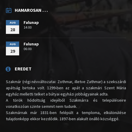
HAMAROSAN . . .
Falunap
AUG
14:00
28
Falunap
AUG
06:00
29
EREDET
Szakmár (régi névváltozatai: Zothmar, illetve Zathmar) a szekszárdi
apátság birtoka volt. 1299-ben az apát a szakmári Szent Mária
egyház melletti telket a bátyai egyházi jobbágyainak adta.
A török hódoltság idejéből Szakmárra és településeire
vonatkozóan szinte semmit nem tudunk.
Szakmárnak már 1831-ben felépült a temploma, elkülönülése
tulajdonképp ekkor kezdődik. 1897-ben alakult önálló községgé.