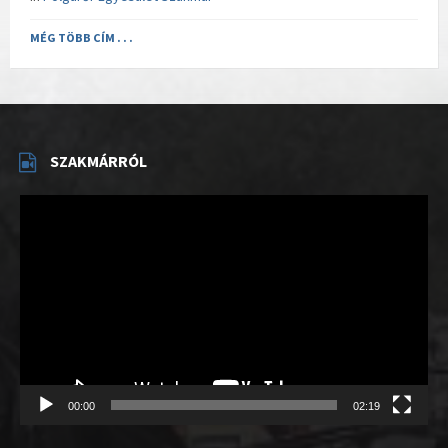
MÉG TÖBB CÍM . . .
SZAKMÁRRÓL
Videólejátszó
00:00
02:19