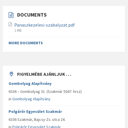
DOCUMENTS
Panaszkezelesi-szabalyzat.pdf
F
1 MB
i
l
MORE DOCUMENTS
e
s
i
z
e
FIGYELMÉBE AJÁNLJUK . . .
:
Gombolyag Alapítvány
6336 – Gombolyag 31. (Szakmár 5047. hrsz)
in
Gombolyag Alapítvány
Polgárőr Egyesület Szakmár
6336 Szakmár, Bajcsy-Zs. utca 24.
in
Polgárőr Egyesület Szakmár