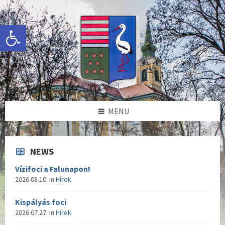
Skip
Skip
Skip
to
to
to
content
left
footer
Eszköztár megnyitása
sidebar
MENU
NEWS
Vízifoci a Falunapon!
2026.08.10.
in
Hírek
Kispályás foci
2026.07.27.
in
Hírek