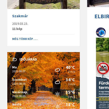
ELBIR
Szakmár
2019.03.23.
11 kép
MÉG TÖBB KÉP . . .
IDŐJÁRÁS
40°C
Ma
2026.08.07.
2 m/s
34°C
Szombat
2026.08.08.
3 m/s
35°C
Vasárnap
2026.08.09.
3 m/s
38°C
Hétfő
2026.08.10.
2 m/s