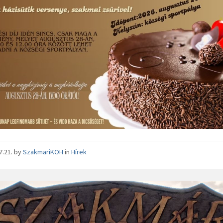
7.21.
by
SzakmariKOH
in
Hírek