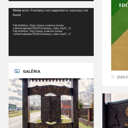
Videólejátszó
Media error: Format(s) not supported or source(s) not
found
Fájl letöltése: https://www.szakmar.hu/wp-
content/uploads/2019/12/obanya_video.mp4?_=2
Fájl letöltése: http://www.szakmar.hu/wp-
content/uploads/2019/12/obanya_video.mp4?_=2
GALÉRIA
2026.0