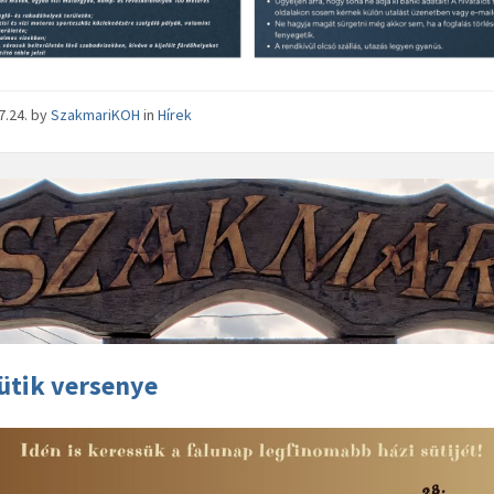
7.24.
by
SzakmariKOH
in
Hírek
ütik versenye