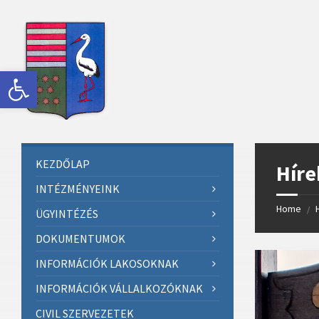
Skip
Skip
Skip
Skip
to
to
to
to
content
left
right
footer
sidebar
sidebar
Eszköztár megnyitása
KEZDŐLAP
Híre
INTÉZMÉNYEINK
Home
/
ÜGYINTÉZÉS
DOKUMENTUMOK
INFORMÁCIÓK LAKOSOKNAK
INFORMÁCIÓK VÁLLALKOZÓKNAK
CIVIL SZERVEZETEK