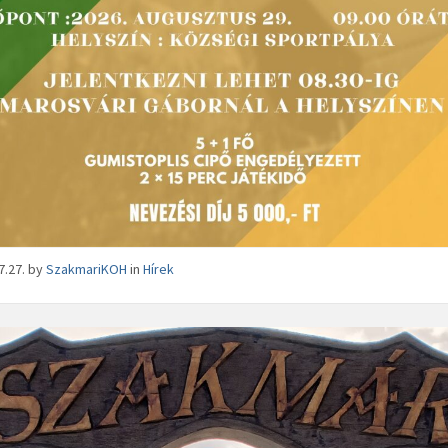
7.27.
by
SzakmariKOH
in
Hírek