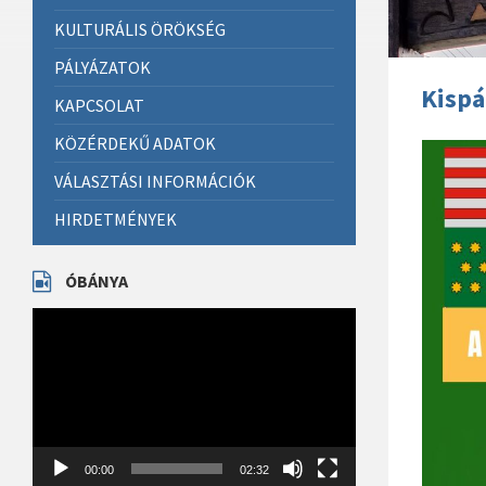
KULTURÁLIS ÖRÖKSÉG
PÁLYÁZATOK
Kispá
KAPCSOLAT
KÖZÉRDEKŰ ADATOK
VÁLASZTÁSI INFORMÁCIÓK
HIRDETMÉNYEK
ÓBÁNYA
Videólejátszó
00:00
02:32