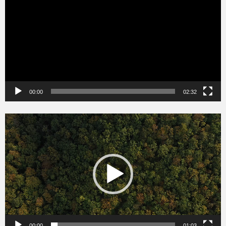
00:00
02:32
Videólejátszó
00:00
01:03