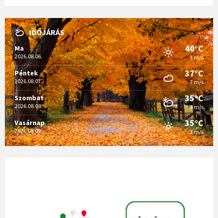
IDŐJÁRÁS
40°C
Ma
2026.08.06.
3 m/s
37°C
Péntek
2026.08.07.
7 m/s
35°C
Szombat
2026.08.08.
4 m/s
35°C
Vasárnap
2026.08.09.
3 m/s