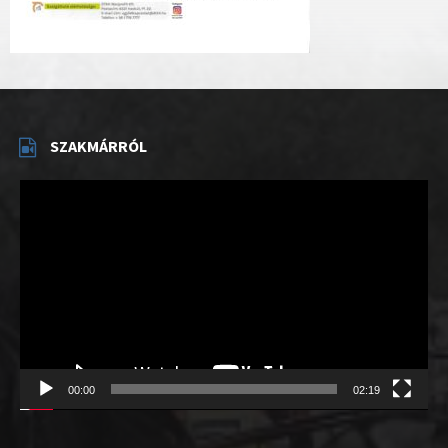
SZAKMÁRRÓL
Videólejátszó
00:00
02:19