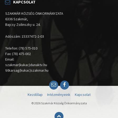
KAPCSOLAT
SZAKMÁR KÖZSÉG ÖNKORMÁNYZATA
6336 Szakmár,
Bajcsy Zsilinszky u. 24.
Adószám: 15337472-2-03
Telefon: (78) 575-010
Fax: (78) 475-002
Email:
szakmar(kukac)dunaktv.hu
titkarsag(kukac)szakmar.hu
Email
Facebook
Kezdőlap
Intézményeink
Kapcsolat
© 2026 Szakmár Község Önkormányzata