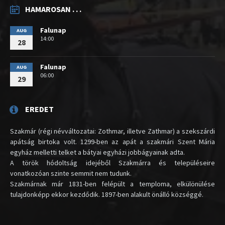
HAMAROSAN . . .
Falunap
AUG
14:00
28
Falunap
AUG
06:00
29
EREDET
Szakmár (régi névváltozatai: Zothmar, illetve Zathmar) a szekszárdi
apátság birtoka volt. 1299-ben az apát a szakmári Szent Mária
egyház melletti telket a bátyai egyházi jobbágyainak adta.
A török hódoltság idejéből Szakmárra és településeire
vonatkozóan szinte semmit nem tudunk.
Szakmárnak már 1831-ben felépült a temploma, elkülönülése
tulajdonképp ekkor kezdődik. 1897-ben alakult önálló községgé.