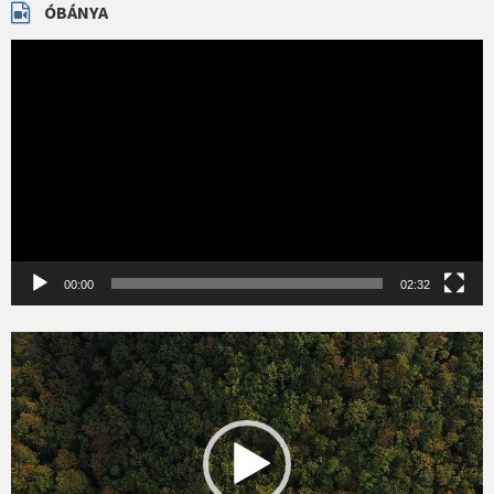
ÓBÁNYA
Videólejátszó
00:00
02:32
Videólejátszó