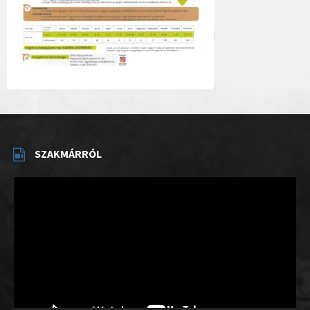
SZAKMÁRRÓL
Videólejátszó