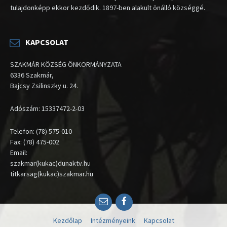
tulajdonképp ekkor kezdődik. 1897-ben alakult önálló községgé.
KAPCSOLAT
SZAKMÁR KÖZSÉG ÖNKORMÁNYZATA
6336 Szakmár,
Bajcsy Zsilinszky u. 24.
Adószám: 15337472-2-03
Telefon: (78) 575-010
Fax: (78) 475-002
Email:
szakmar(kukac)dunaktv.hu
titkarsag(kukac)szakmar.hu
Email
Facebook
Kezdőlap
Intézményeink
Kapcsolat