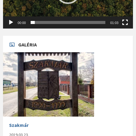
00:00
01:03
GALÉRIA
Szakmár
2019.03.23.