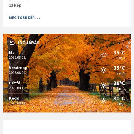
11 kép
MÉG TÖBB KÉP . . .
IDŐJÁRÁS
35°C
Ma
2026.08.08.
3 m/s
35°C
Vasárnap
2026.08.09.
2 m/s
39°C
Hétfő
2026.08.10.
1 m/s
41°C
Kedd
2026.08.11.
2 m/s