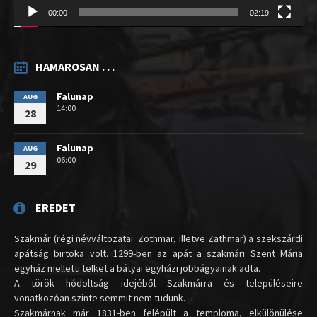
00:00
02:19
HAMAROSAN . . .
Falunap
AUG
14:00
28
Falunap
AUG
06:00
29
EREDET
Szakmár (régi névváltozatai: Zothmar, illetve Zathmar) a szekszárdi
apátság birtoka volt. 1299-ben az apát a szakmári Szent Mária
egyház melletti telket a bátyai egyházi jobbágyainak adta.
A török hódoltság idejéből Szakmárra és településeire
vonatkozóan szinte semmit nem tudunk.
Szakmárnak már 1831-ben felépült a temploma, elkülönülése